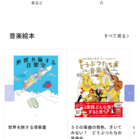
本など
介
音楽絵本
すべて見る
世界を旅する音楽室
５０の楽器の音色、きいて
ね
みない？ どうぶつたちの
し
音楽会