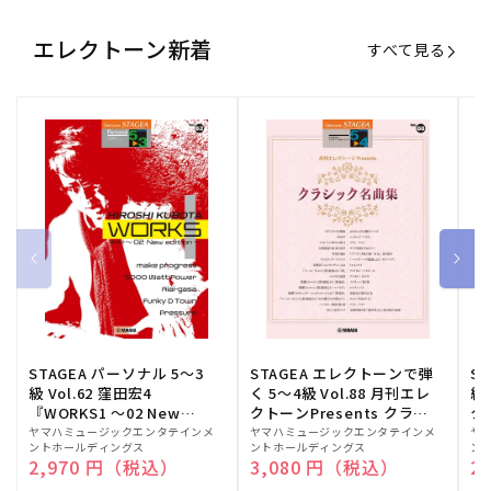
エレクトーン新着
すべて見る
STAGEA パーソナル 5～3
STAGEA エレクトーンで弾
S
級 Vol.62 窪田宏4
く 5～4級 Vol.88 月刊エレ
級
『WORKS1 ～02 New
クトーンPresents クラシ
ク
edition～』
ック名曲集
販
ヤマハミュージックエンタテインメ
販
ヤマハミュージックエンタテインメ
販
ヤ
ントホールディングス
ントホールディングス
ン
売
売
売
通常価格
2,970 円（税込）
通常価格
3,080 円（税込）
通
2
元:
元:
元: