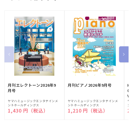
月刊エレクトーン2026年9
月刊ピアノ2026年9月号
HE
月号
03
Vo
販
ヤマハミュージックエンタテインメ
販
ヤマハミュージックエンタテインメ
販
ヤ
ントホールディングス
ントホールディングス
ン
売
売
売
通常価格
1,430 円（税込）
通常価格
1,210 円（税込）
通
2
元:
元:
元: