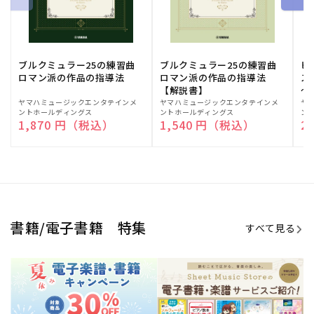
ブルクミュラー25の練習曲
ブルクミュラー25の練習曲
ピ
ロマン派の作品の指導法
ロマン派の作品の指導法
ス
【解説書】
～
販
ヤマハミュージックエンタテインメ
販
ヤマハミュージックエンタテインメ
販
ヤ
ントホールディングス
ントホールディングス
ン
売
売
売
通常価格
1,870 円（税込）
通常価格
1,540 円（税込）
通
2
元:
元:
元:
Sheet Music Store
書籍/電子書籍 特集
すべて見る