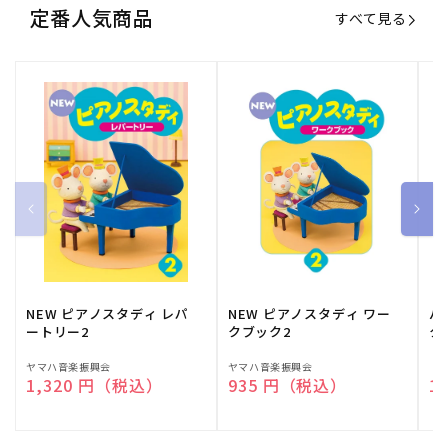
定番人気商品
すべて見る
NEW ピアノスタディ レパ
NEW ピアノスタディ ワー
バ
ートリー2
クブック2
ク
販
ヤマハ音楽振興会
販
ヤマハ音楽振興会
販
（
通常価格
1,320 円（税込）
通常価格
935 円（税込）
通
1
売
売
売
元:
元:
元: