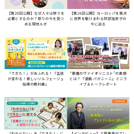
【第20回公開】なぜ人々は祭りを
【第16回公開】ヨーロッパを拠点
必要とするのか？祭りの今を見つ
に世界を駆けまわる阿部加奈子の
める現地ルポ
今に迫る
「できた！」があふれる！『生徒
“悪魔のヴァイオリニスト”の素顔
が変わる！新しいソルフェージュ
とは？『漫画 パガニーニ』ミニラ
指導の教科書』
イブ＆トークレポート
「わからない」を「できた！」に
【インタビュー】三原善隆がアレ