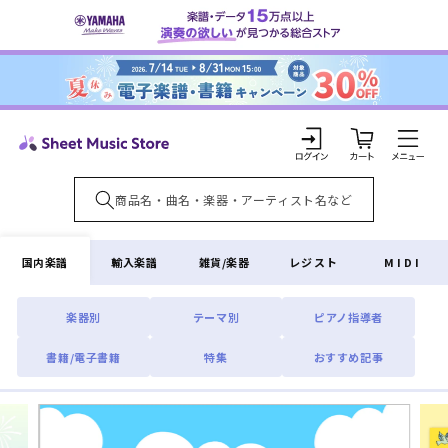
コンテ
ンツに
進む
カ
ー
ト
ロ
グ
イ
国内楽譜
輸入楽譜
雑貨/楽器
レジスト
MIDI
ン
楽器別
テーマ別
ピアノ指導者
書籍/電子書籍
特集
おすすめ記事