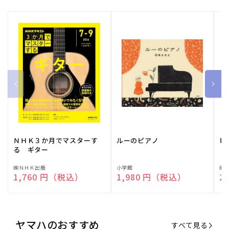
ＮＨＫ３か月でマスターす
ルーのピアノ
ピ
る ギター
販
㈱ＮＨＫ出版
販
小学館
販
㈱
通常価格
1,760 円（税込）
通常価格
1,980 円（税込）
通
2
売
売
売
元:
元:
元:
ヤマハのおすすめ
すべて見る