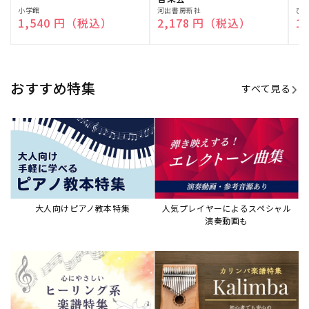
販
小学館
販
河出書房新社
販
ひ
通常価格
1,540 円（税込）
通常価格
2,178 円（税込）
通
1
売
売
売
元:
元:
元:
おすすめ特集
すべて見る
大人向けピアノ教本特集
人気プレイヤーによるスペシャル
演奏動画も