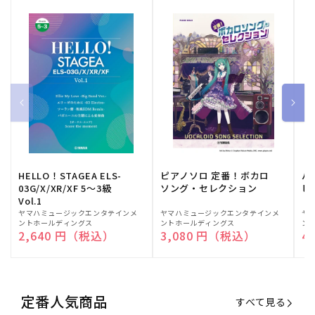
HELLO！STAGEA ELS-
ピアノソロ 定番！ボカロ
バ
03G/X/XR/XF 5～3級
ソング・セレクション
ヒ
Vol.1
販
ヤマハミュージックエンタテインメ
販
ヤマハミュージックエンタテインメ
販
ヤ
ントホールディングス
ントホールディングス
ン
売
売
売
通常価格
2,640 円（税込）
通常価格
3,080 円（税込）
通
4
元:
元:
元:
定番人気商品
すべて見る