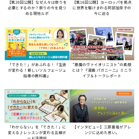
【第20回公開】なぜ人々は祭りを
【第16回公開】ヨーロッパを拠点
必要とするのか？祭りの今を見つ
に世界を駆けまわる阿部加奈子の
める現地ルポ
今に迫る
「できた！」があふれる！『生徒
“悪魔のヴァイオリニスト”の素顔
が変わる！新しいソルフェージュ
とは？『漫画 パガニーニ』ミニラ
指導の教科書』
イブ＆トークレポート
「わからない」を「できた！」に
【インタビュー】三原善隆がアレ
変える♪レッスンが変わる五線ボ
ンジに込めた思い。
ード活用術