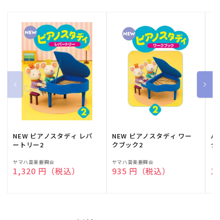
NEW ピアノスタディ レパ
NEW ピアノスタディ ワー
バ
ートリー2
クブック2
ク
販
ヤマハ音楽振興会
販
ヤマハ音楽振興会
販
（
通常価格
1,320 円（税込）
通常価格
935 円（税込）
通
1
売
売
売
元:
元:
元: