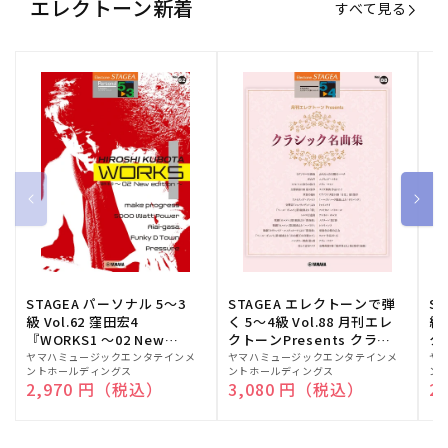
エレクトーン新着
すべて見る
STAGEA パーソナル 5～3
STAGEA エレクトーンで弾
S
級 Vol.62 窪田宏4
く 5～4級 Vol.88 月刊エレ
級
『WORKS1 ～02 New
クトーンPresents クラシ
ク
edition～』
ック名曲集
販
ヤマハミュージックエンタテインメ
販
ヤマハミュージックエンタテインメ
販
ヤ
ントホールディングス
ントホールディングス
ン
売
売
売
通常価格
2,970 円（税込）
通常価格
3,080 円（税込）
通
2
元:
元:
元: