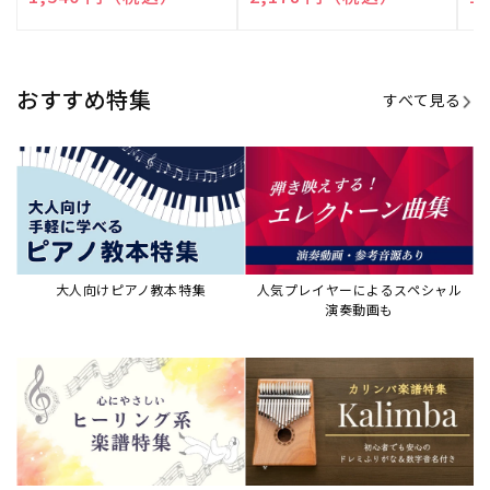
売
売
売
元:
元:
元:
おすすめ特集
すべて見る
大人向けピアノ教本特集
人気プレイヤーによるスペシャル
演奏動画も