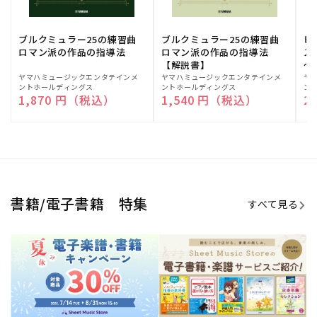
ブルクミュラー25の練習曲
ブルクミュラー25の練習曲
ピ
ロマン派の作品の指導法
ロマン派の作品の指導法
ス
【解説書】
～
販
ヤマハミュージックエンタテインメ
販
ヤマハミュージックエンタテインメ
販
ヤ
ントホールディングス
ントホールディングス
ン
売
売
売
通常価格
1,870 円（税込）
通常価格
1,540 円（税込）
通
2
元:
元:
元:
Sheet Music Store
書籍/電子書籍 特集
すべて見る