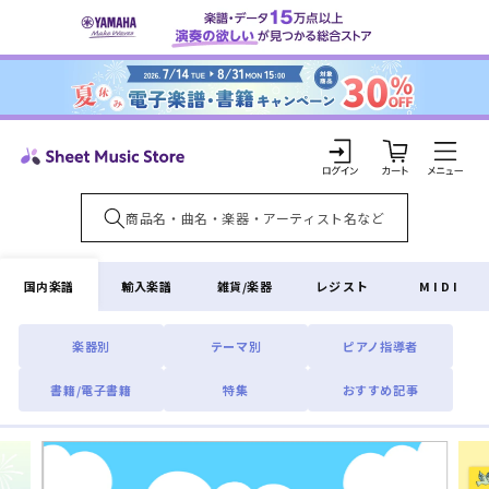
コンテ
ンツに
進む
カ
ー
ト
ロ
グ
イ
国内楽譜
輸入楽譜
雑貨/楽器
レジスト
MIDI
ン
楽器別
テーマ別
ピアノ指導者
書籍/電子書籍
特集
おすすめ記事