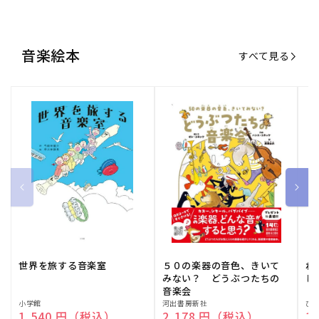
音楽絵本
すべて見る
世界を旅する音楽室
５０の楽器の音色、きいて
ね
みない？ どうぶつたちの
し
音楽会
販
小学館
販
河出書房新社
販
ひ
通常価格
1,540 円（税込）
通常価格
2,178 円（税込）
通
1