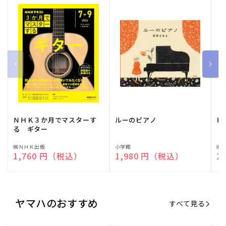
ＮＨＫ３か月でマスターす
ルーのピアノ
ピ
る ギター
販
㈱ＮＨＫ出版
販
小学館
販
㈱
通常価格
1,760 円（税込）
通常価格
1,980 円（税込）
通
2
売
売
売
元:
元:
元:
ヤマハのおすすめ
すべて見る