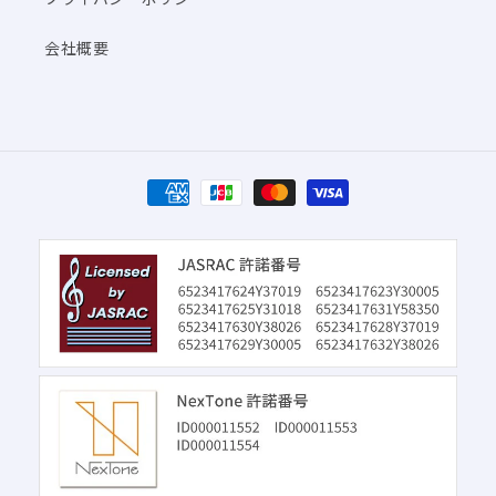
会社概要
決
済
方
法