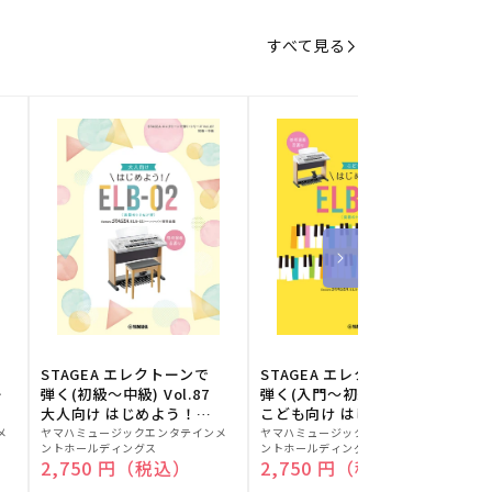
すべて見る
STAGEA エレクトーンで
STAGEA エレクトーンで
S
ー
弾く(初級～中級) Vol.87
弾く(入門～初級) Vol.86
級
大人向け はじめよう！
こども向け はじめよう！
販
ELB-02(楽器のトリセツ
販
ELB-02(楽器のトリセツ
メ
ヤマハミュージックエンタテインメ
ヤマハミュージックエンタテインメ
ヤ
ントホールディングス
ントホールディングス
ン
付)
付)
売
売
通常価格
2,750 円（税込）
通常価格
2,750 円（税込）
元:
元:
元