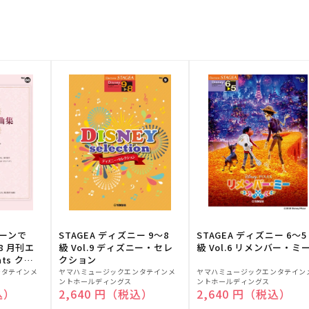
トーンで
STAGEA ディズニー 9～8
STAGEA ディズニー 6～5
88 月刊エ
級 Vol.9 ディズニー・セレ
級 Vol.6 リメンバー・ミ
ts クラ
クション
販
販
ンタテインメ
ヤマハミュージックエンタテインメ
ヤマハミュージックエンタテイン
ントホールディングス
ントホールディングス
売
売
込）
通常価格
2,640 円（税込）
通常価格
2,640 円（税込）
元:
元: