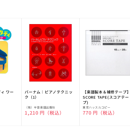
ディ ワー
バーナム：ピアノテクニッ
【楽譜製本＆補修テープ
ク（1）
SCORE TAPE(スコアテー
プ)
販
販
（株）全音楽譜出版社
東京ハッスルコピー
）
通常価格
1,210 円（税込）
通常価格
770 円（税込）
売
売
元:
元: