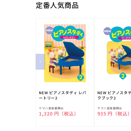
定番人気商品
NEW ピアノスタディ レパ
NEW ピアノスタ
ートリー2
クブック2
販
販
ヤマハ音楽振興会
ヤマハ音楽振興会
通常価格
1,320 円（税込）
通常価格
935 円（税込
売
売
元:
元: