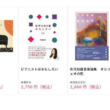
ピアニストはおもしろい
矢代秋雄音楽論集 オル
ェオの死
販
販
㈱春秋社
㈱音楽之友社
込）
通常価格
2,750 円（税込）
通常価格
2,860 円（税込）
売
売
元:
元: