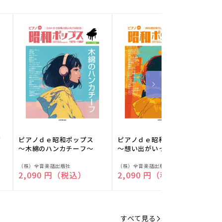
フ
ピアノｄｅ昭和ポップス
ピアノｄｅ昭和ポップス
～木綿のハンカチーフ～
～想い出がいっぱい～
販
販
（株）全音楽譜出版社
（株）全音楽譜出版社
（
通常価格
2,090 円（税込）
通常価格
2,090 円（税込）
売
売
元:
元:
元
すべて見る