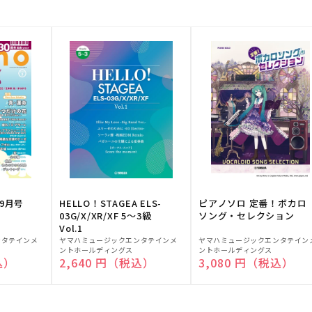
9月号
HELLO！STAGEA ELS-
ピアノソロ 定番！ボカロ
03G/X/XR/XF 5～3級
ソング・セレクション
Vol.1
販
販
ンタテインメ
ヤマハミュージックエンタテインメ
ヤマハミュージックエンタテイン
ントホールディングス
ントホールディングス
売
売
込）
通常価格
2,640 円（税込）
通常価格
3,080 円（税込）
元:
元: