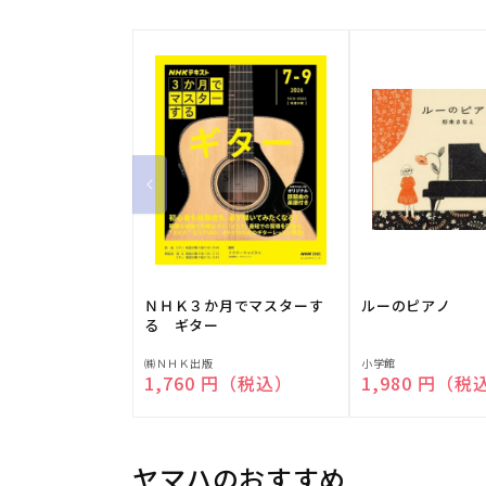
ＮＨＫ３か月でマスターす
ルーのピアノ
る ギター
販
販
㈱ＮＨＫ出版
小学館
通常価格
1,760 円（税込）
通常価格
1,980 円（税
売
売
元:
元:
ヤマハのおすすめ