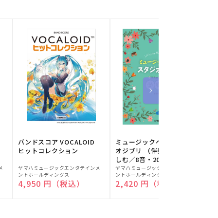
バンドスコア VOCALOID
ミュージックベルでスタジ
ヒットコレクション
オジブリ （伴奏音源と楽
しむ／8音・20音ベル対応
販
販
／ドレミふりがな付）
メ
ヤマハミュージックエンタテインメ
ヤマハミュージックエンタテインメ
ヤ
ントホールディングス
ントホールディングス
ン
売
売
通常価格
4,950 円（税込）
通常価格
2,420 円（税込）
元:
元:
元