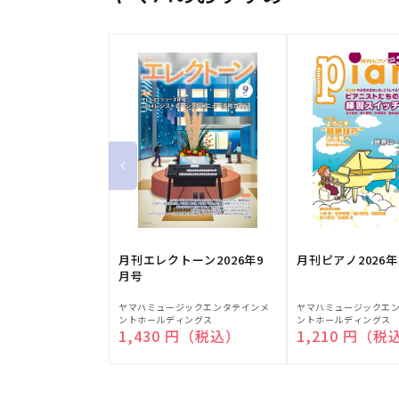
月刊エレクトーン2026年9
月刊ピアノ2026年
月号
販
販
ヤマハミュージックエンタテインメ
ヤマハミュージックエ
ントホールディングス
ントホールディングス
売
売
通常価格
1,430 円（税込）
通常価格
1,210 円（税
元:
元: