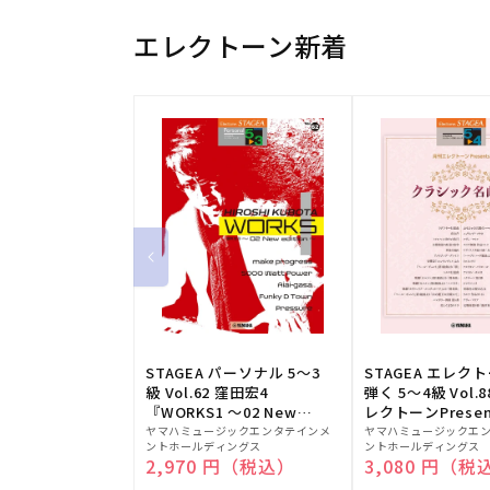
エレクトーン新着
STAGEA パーソナル 5～3
STAGEA エレク
級 Vol.62 窪田宏4
弾く 5～4級 Vol.
『WORKS1 ～02 New
レクトーンPresen
販
edition～』
販
シック名曲集
ヤマハミュージックエンタテインメ
ヤマハミュージックエ
ントホールディングス
ントホールディングス
売
売
通常価格
2,970 円（税込）
通常価格
3,080 円（税
元:
元: