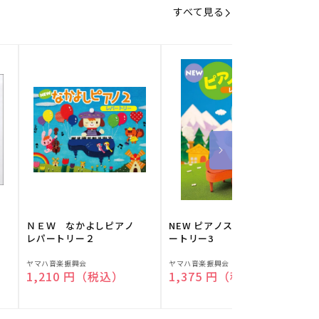
すべて見る
】
ＮＥＷ なかよしピアノ
NEW ピアノスタディ レパ
レパートリー２
ートリー3
販
販
ヤマハ音楽振興会
ヤマハ音楽振興会
O
通常価格
1,210 円（税込）
通常価格
1,375 円（税込）
売
売
元:
元:
元