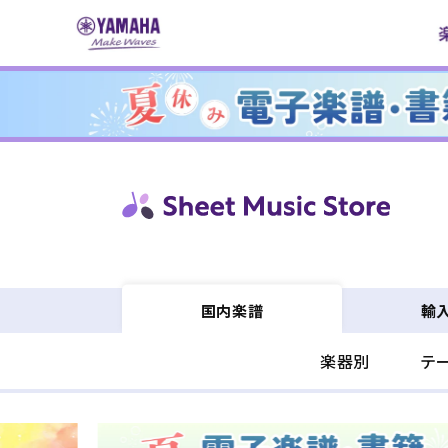
コンテ
ンツに
進む
輸
国内楽譜
楽器別
テ