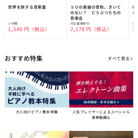
世界を旅する音楽室
５０の楽器の音色、きいて
ね
みない？ どうぶつたちの
し
音楽会
販
小学館
販
河出書房新社
販
ひ
通常価格
1,540 円（税込）
通常価格
2,178 円（税込）
通
1
売
売
売
元:
元:
元:
おすすめ特集
すべて見る
大人向けピアノ教本特集
人気プレイヤーによるスペシャル
演奏動画も