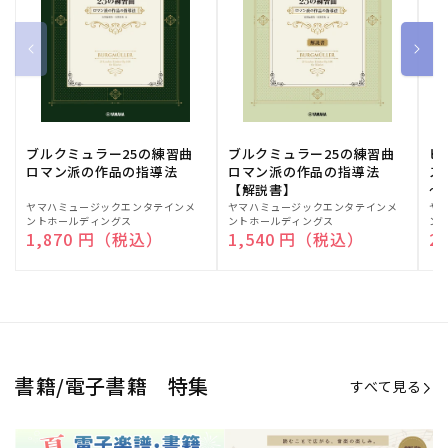
ブルクミュラー25の練習曲
ブルクミュラー25の練習曲
ピ
ロマン派の作品の指導法
ロマン派の作品の指導法
ス
【解説書】
～
販
ヤマハミュージックエンタテインメ
販
ヤマハミュージックエンタテインメ
販
ヤ
ントホールディングス
ントホールディングス
ン
売
売
売
通常価格
1,870 円（税込）
通常価格
1,540 円（税込）
通
2
元:
元:
元:
Sheet Music Store
書籍/電子書籍 特集
すべて見る