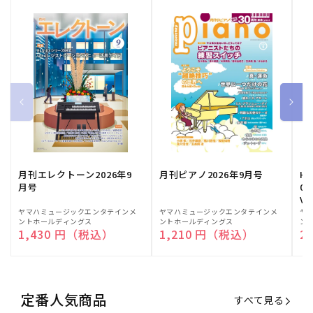
月刊エレクトーン2026年9
月刊ピアノ2026年9月号
HE
月号
03
Vo
販
ヤマハミュージックエンタテインメ
販
ヤマハミュージックエンタテインメ
販
ヤ
ントホールディングス
ントホールディングス
ン
売
売
売
通常価格
1,430 円（税込）
通常価格
1,210 円（税込）
通
2
元:
元:
元:
定番人気商品
すべて見る