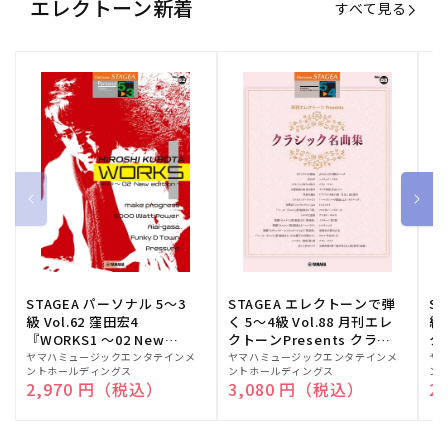
エレクトーン新着
すべて見る
STAGEA パーソナル 5～3
STAGEA エレクトーンで弾
S
級 Vol.62 窪田宏4
く 5～4級 Vol.88 月刊エレ
級
『WORKS1 ～02 New
クトーンPresents クラシ
ク
edition～』
ック名曲集
販
ヤマハミュージックエンタテインメ
販
ヤマハミュージックエンタテインメ
販
ヤ
ントホールディングス
ントホールディングス
ン
売
売
売
通常価格
2,970 円（税込）
通常価格
3,080 円（税込）
通
2
元:
元:
元: