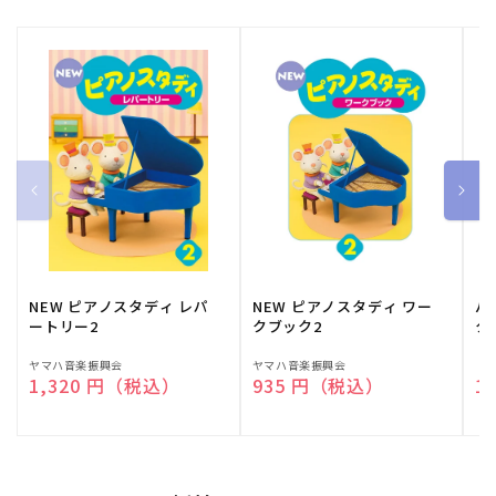
NEW ピアノスタディ レパ
NEW ピアノスタディ ワー
バ
ートリー2
クブック2
ク
販
ヤマハ音楽振興会
販
ヤマハ音楽振興会
販
（
通常価格
1,320 円（税込）
通常価格
935 円（税込）
通
1
売
売
売
元:
元:
元: