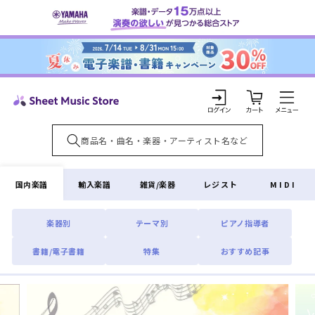
コンテ
ンツに
進む
カ
ー
ト
ロ
グ
イ
国内楽譜
輸入楽譜
雑貨/楽器
レジスト
MIDI
ン
楽器別
テーマ別
ピアノ指導者
書籍/電子書籍
特集
おすすめ記事