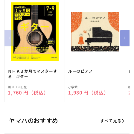
ＮＨＫ３か月でマスターす
ルーのピアノ
ピ
る ギター
販
㈱ＮＨＫ出版
販
小学館
販
㈱
通常価格
1,760 円（税込）
通常価格
1,980 円（税込）
通
2
売
売
売
元:
元:
元:
ヤマハのおすすめ
すべて見る