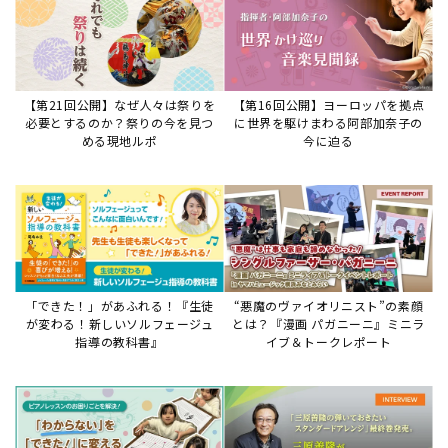
【第21回公開】なぜ人々は祭りを
【第16回公開】ヨーロッパを拠点
必要とするのか？祭りの今を見つ
に世界を駆けまわる阿部加奈子の
める現地ルポ
今に迫る
「できた！」があふれる！『生徒
“悪魔のヴァイオリニスト”の素顔
が変わる！新しいソルフェージュ
とは？『漫画 パガニーニ』ミニラ
指導の教科書』
イブ＆トークレポート