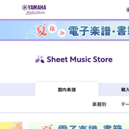
コンテ
ンツに
進む
輸
国内楽譜
楽器別
テ