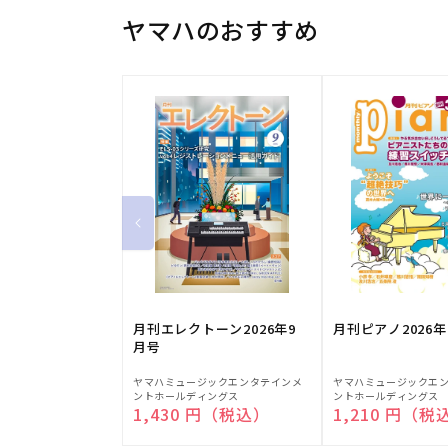
ヤマハのおすすめ
月刊エレクトーン2026年9
月刊ピアノ2026年
月号
販
販
ヤマハミュージックエンタテインメ
ヤマハミュージックエ
ントホールディングス
ントホールディングス
売
売
通常価格
1,430 円（税込）
通常価格
1,210 円（税
元:
元: