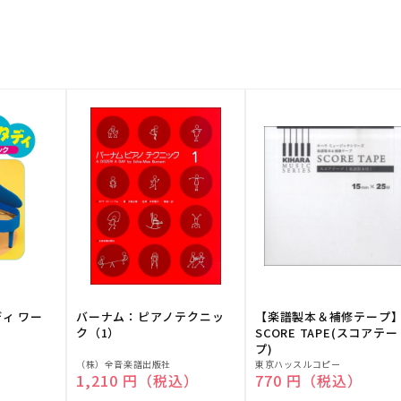
ディ ワー
バーナム：ピアノテクニッ
【楽譜製本＆補修テープ
ク（1）
SCORE TAPE(スコアテー
プ)
販
販
（株）全音楽譜出版社
東京ハッスルコピー
）
通常価格
1,210 円（税込）
通常価格
770 円（税込）
売
売