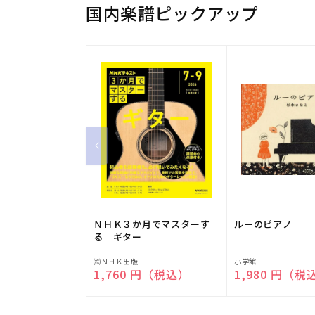
国内楽譜ピックアップ
ＮＨＫ３か月でマスターす
ルーのピアノ
る ギター
販
販
㈱ＮＨＫ出版
小学館
通常価格
1,760 円（税込）
通常価格
1,980 円（税
売
売
元:
元: