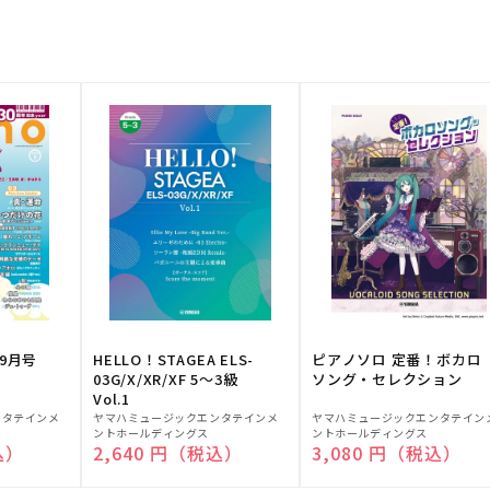
9月号
HELLO！STAGEA ELS-
ピアノソロ 定番！ボカロ
03G/X/XR/XF 5～3級
ソング・セレクション
Vol.1
販
販
ンタテインメ
ヤマハミュージックエンタテインメ
ヤマハミュージックエンタテイン
ントホールディングス
ントホールディングス
売
売
込）
通常価格
2,640 円（税込）
通常価格
3,080 円（税込）
元:
元: