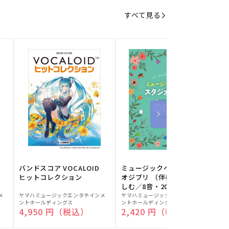
すべて見る
バンドスコア VOCALOID
ミュージックベルでスタジ
ヒットコレクション
オジブリ （伴奏音源と楽
しむ／8音・20音ベル対応
販
販
／ドレミふりがな付）
メ
ヤマハミュージックエンタテインメ
ヤマハミュージックエンタテインメ
ヤ
ントホールディングス
ントホールディングス
ン
売
売
通常価格
4,950 円（税込）
通常価格
2,420 円（税込）
元:
元:
元