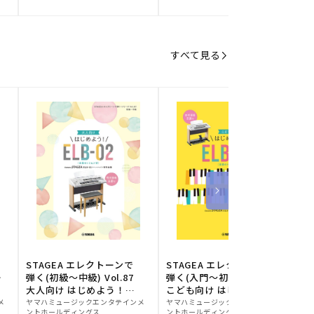
元:
元:
元
すべて見る
STAGEA エレクトーンで
STAGEA エレクトーンで
S
ー
弾く(初級～中級) Vol.87
弾く(入門～初級) Vol.86
級
大人向け はじめよう！
こども向け はじめよう！
販
ELB-02(楽器のトリセツ
販
ELB-02(楽器のトリセツ
メ
ヤマハミュージックエンタテインメ
ヤマハミュージックエンタテインメ
ヤ
ントホールディングス
ントホールディングス
ン