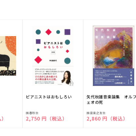
ピアニストはおもしろい
矢代秋雄音楽論集 オル
ェオの死
販
販
㈱春秋社
㈱音楽之友社
込）
通常価格
2,750 円（税込）
通常価格
2,860 円（税込）
売
売
元:
元: