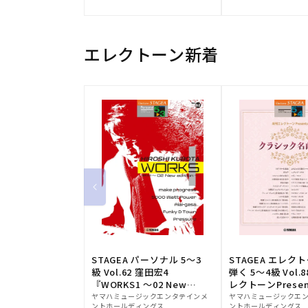
元:
元:
エレクトーン新着
STAGEA パーソナル 5～3
STAGEA エレク
級 Vol.62 窪田宏4
弾く 5～4級 Vol.
『WORKS1 ～02 New
レクトーンPresen
販
edition～』
販
シック名曲集
ヤマハミュージックエンタテインメ
ヤマハミュージックエ
ントホールディングス
ントホールディングス