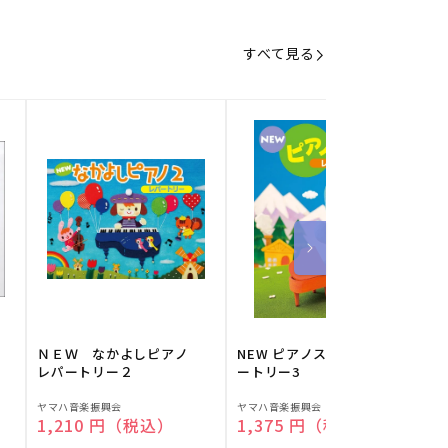
すべて見る
】
ＮＥＷ なかよしピアノ
NEW ピアノスタディ レパ
レパートリー２
ートリー3
販
販
ヤマハ音楽振興会
ヤマハ音楽振興会
O
通常価格
1,210 円（税込）
通常価格
1,375 円（税込）
売
売