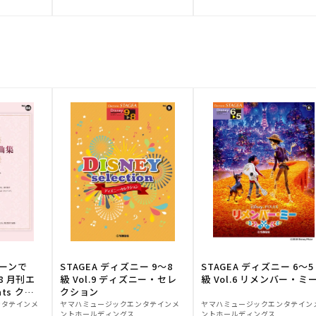
元:
元:
トーンで
STAGEA ディズニー 9～8
STAGEA ディズニー 6～5
88 月刊エ
級 Vol.9 ディズニー・セレ
級 Vol.6 リメンバー・ミ
ts クラ
クション
販
販
ンタテインメ
ヤマハミュージックエンタテインメ
ヤマハミュージックエンタテイン
ントホールディングス
ントホールディングス