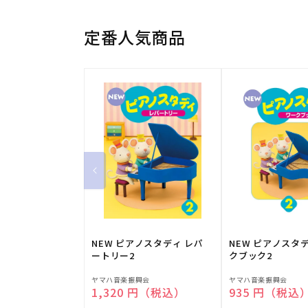
定番人気商品
NEW ピアノスタディ レパ
NEW ピアノスタ
ートリー2
クブック2
販
販
ヤマハ音楽振興会
ヤマハ音楽振興会
通常価格
1,320 円（税込）
通常価格
935 円（税込
売
売