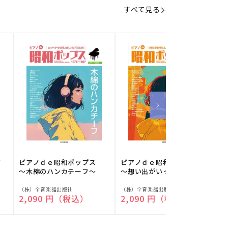
すべて見る
フ
ピアノｄｅ昭和ポップス
ピアノｄｅ昭和ポップス
～木綿のハンカチーフ～
～想い出がいっぱい～
販
販
（株）全音楽譜出版社
（株）全音楽譜出版社
（
通常価格
2,090 円（税込）
通常価格
2,090 円（税込）
売
売
元:
元:
元