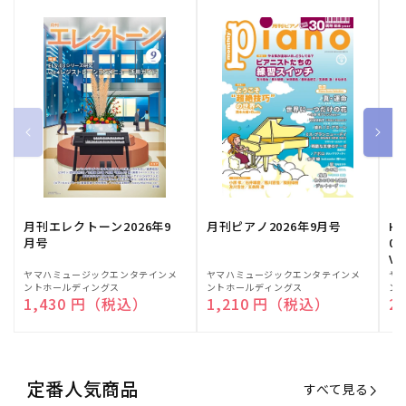
月刊エレクトーン2026年9
月刊ピアノ2026年9月号
HE
月号
03
Vo
販
ヤマハミュージックエンタテインメ
販
ヤマハミュージックエンタテインメ
販
ヤ
ントホールディングス
ントホールディングス
ン
売
売
売
通常価格
1,430 円（税込）
通常価格
1,210 円（税込）
通
2
元:
元:
元:
定番人気商品
すべて見る