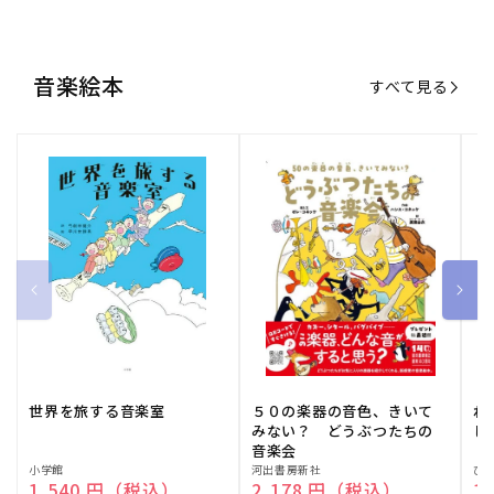
音楽絵本
すべて見る
世界を旅する音楽室
５０の楽器の音色、きいて
ね
みない？ どうぶつたちの
し
音楽会
販
小学館
販
河出書房新社
販
ひ
通常価格
1,540 円（税込）
通常価格
2,178 円（税込）
通
1