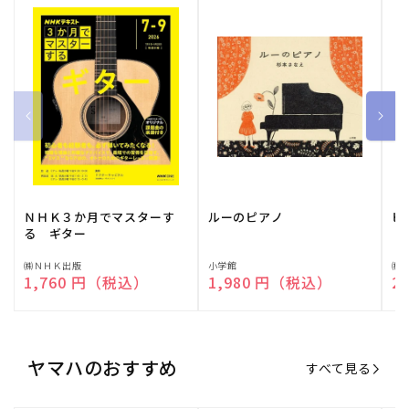
ＮＨＫ３か月でマスターす
ルーのピアノ
ピ
る ギター
販
㈱ＮＨＫ出版
販
小学館
販
㈱
通常価格
1,760 円（税込）
通常価格
1,980 円（税込）
通
2
売
売
売
元:
元:
元:
ヤマハのおすすめ
すべて見る