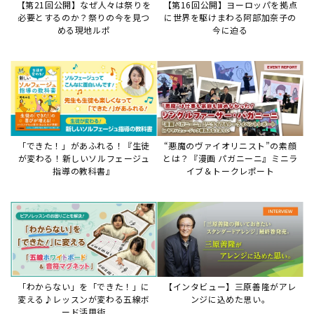
【第21回公開】なぜ人々は祭りを
【第16回公開】ヨーロッパを拠点
必要とするのか？祭りの今を見つ
に世界を駆けまわる阿部加奈子の
める現地ルポ
今に迫る
「できた！」があふれる！『生徒
“悪魔のヴァイオリニスト”の素顔
が変わる！新しいソルフェージュ
とは？『漫画 パガニーニ』ミニラ
指導の教科書』
イブ＆トークレポート
「わからない」を「できた！」に
【インタビュー】三原善隆がアレ
変える♪レッスンが変わる五線ボ
ンジに込めた思い。
ード活用術