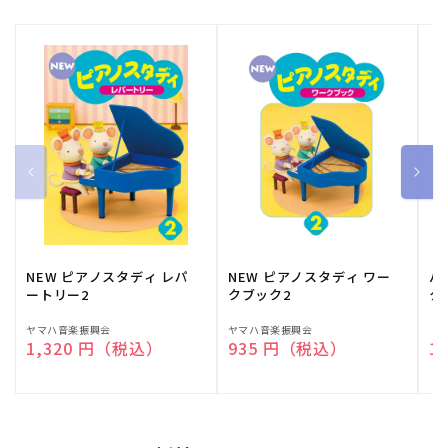
NEW ピアノスタディ レパ
NEW ピアノスタディ ワー
バ
ートリー2
クブック2
ク
販
ヤマハ音楽振興会
販
ヤマハ音楽振興会
販
（
通常価格
1,320 円（税込）
通常価格
935 円（税込）
通
1
売
売
売
元:
元:
元: