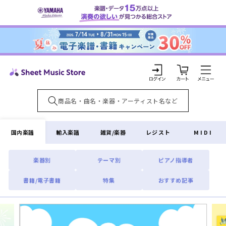
コンテ
ンツに
進む
カ
ー
ト
ロ
グ
イ
国内楽譜
輸入楽譜
雑貨/楽器
レジスト
MIDI
ン
楽器別
テーマ別
ピアノ指導者
書籍/電子書籍
特集
おすすめ記事