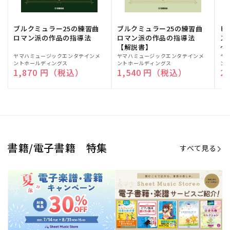
ブルクミュラー25の練習曲
ブルクミュラー25の練習曲
ピ
ロマン派の作品の指導法
ロマン派の作品の指導法
ス
【解説書】
～
販
ヤマハミュージックエンタテインメ
販
ヤマハミュージックエンタテインメ
販
ヤ
ントホールディングス
ントホールディングス
ン
売
売
売
通常価格
1,870 円（税込）
通常価格
1,540 円（税込）
通
2
元:
元:
元:
Sheet Music Store
書籍/電子書籍 特集
すべて見る