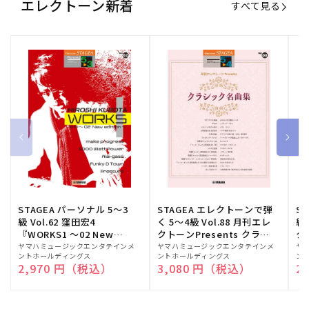
エレクトーン新着
すべて見る
STAGEA パーソナル 5～3
STAGEA エレクトーンで弾
S
級 Vol.62 窪田宏4
く 5～4級 Vol.88 月刊エレ
級
『WORKS1 ～02 New
クトーンPresents クラシ
ク
edition～』
ック名曲集
販
ヤマハミュージックエンタテインメ
販
ヤマハミュージックエンタテインメ
販
ヤ
ントホールディングス
ントホールディングス
ン
売
売
売
通常価格
2,970 円（税込）
通常価格
3,080 円（税込）
通
2
元:
元:
元: