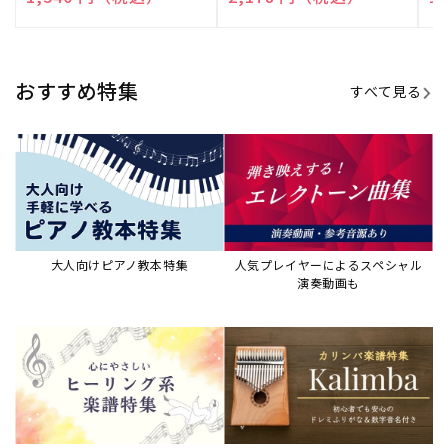
売
売
売
元:
元:
元:
おすすめ特集
すべて見る
大人向けピアノ教本特集
人気プレイヤーによるスペシャル
演奏動画も