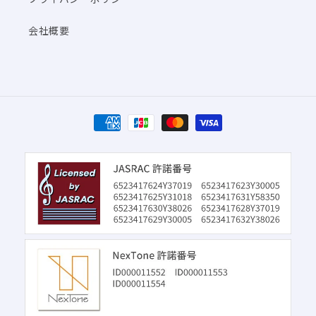
会社概要
決
済
方
法