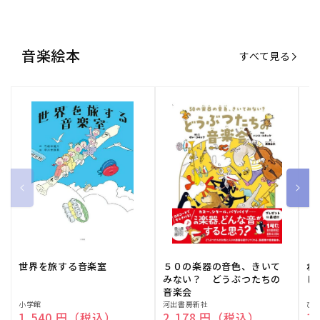
音楽絵本
すべて見る
世界を旅する音楽室
５０の楽器の音色、きいて
ね
みない？ どうぶつたちの
し
音楽会
販
小学館
販
河出書房新社
販
ひ
通常価格
1,540 円（税込）
通常価格
2,178 円（税込）
通
1