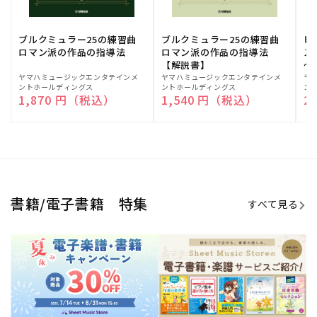
ブルクミュラー25の練習曲
ブルクミュラー25の練習曲
ピ
ロマン派の作品の指導法
ロマン派の作品の指導法
ス
【解説書】
～
販
ヤマハミュージックエンタテインメ
販
ヤマハミュージックエンタテインメ
販
ヤ
ントホールディングス
ントホールディングス
ン
売
売
売
通常価格
1,870 円（税込）
通常価格
1,540 円（税込）
通
2
元:
元:
元:
Sheet Music Store
書籍/電子書籍 特集
すべて見る