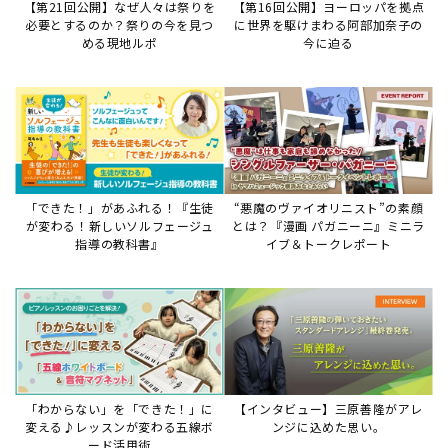
【第21回公開】なぜ人々は祭りを
【第16回公開】ヨーロッパを拠点
必要とするのか？祭りの今を見つ
に世界を駆けまわる阿部加奈子の
める現地ルポ
今に迫る
「できた！」があふれる！『生徒
“悪魔のヴァイオリニスト”の素顔
が変わる！新しいソルフェージュ
とは？『漫画 パガニーニ』ミニラ
指導の教科書』
イブ＆トークレポート
「わからない」を「できた！」に
【インタビュー】三原善隆がアレ
変える♪レッスンが変わる五線ボ
ンジに込めた思い。
ード活用術