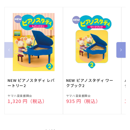
NEW ピアノスタディ レパ
NEW ピアノスタディ ワー
バ
ートリー2
クブック2
ク
販
ヤマハ音楽振興会
販
ヤマハ音楽振興会
販
（
通常価格
1,320 円（税込）
通常価格
935 円（税込）
通
1
売
売
売
元:
元:
元: