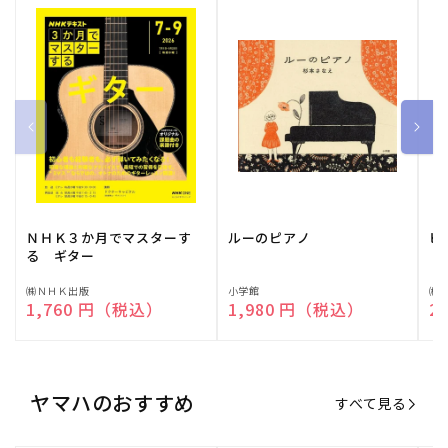
ＮＨＫ３か月でマスターす
ルーのピアノ
ピ
る ギター
販
㈱ＮＨＫ出版
販
小学館
販
㈱
通常価格
1,760 円（税込）
通常価格
1,980 円（税込）
通
2
売
売
売
元:
元:
元:
ヤマハのおすすめ
すべて見る