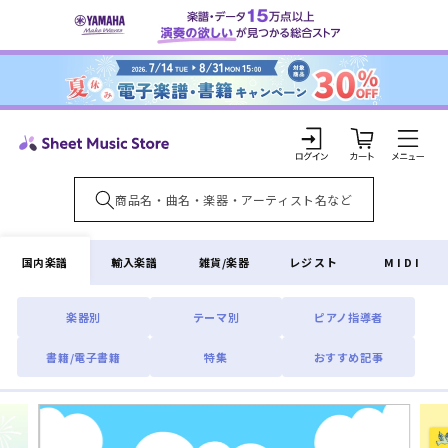
コンテ
ンツに
進む
カ
ー
ト
ロ
グ
イ
国内楽譜
輸入楽譜
雑貨/楽器
レジスト
MIDI
ン
楽器別
テーマ別
ピアノ指導者
書籍/電子書籍
特集
おすすめ記事