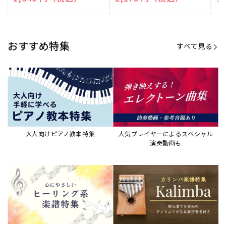
売
売
売
元:
元:
元:
おすすめ特集
すべて見る
大人向けピアノ教本特集
人気プレイヤーによるスペシャル
演奏動画も