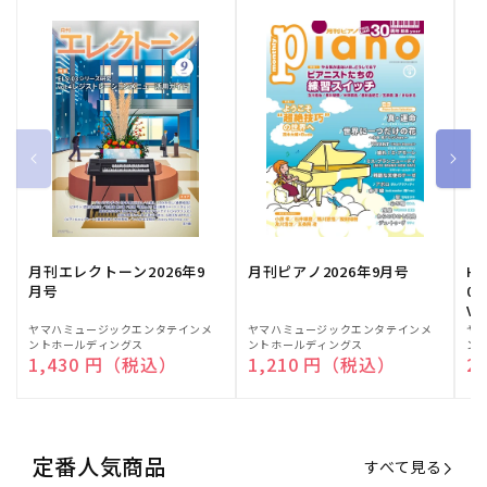
月刊エレクトーン2026年9
月刊ピアノ2026年9月号
HE
月号
03
Vo
販
ヤマハミュージックエンタテインメ
販
ヤマハミュージックエンタテインメ
販
ヤ
ントホールディングス
ントホールディングス
ン
売
売
売
通常価格
1,430 円（税込）
通常価格
1,210 円（税込）
通
2
元:
元:
元:
定番人気商品
すべて見る