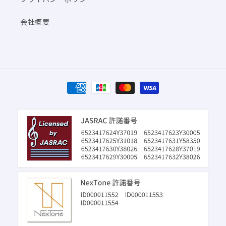
会社概要
決
済
方
法