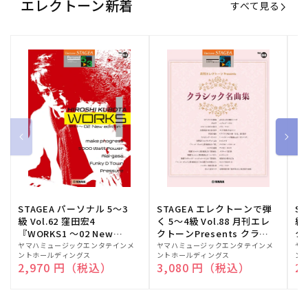
エレクトーン新着
すべて見る
STAGEA パーソナル 5～3
STAGEA エレクトーンで弾
S
級 Vol.62 窪田宏4
く 5～4級 Vol.88 月刊エレ
級
『WORKS1 ～02 New
クトーンPresents クラシ
ク
edition～』
ック名曲集
販
ヤマハミュージックエンタテインメ
販
ヤマハミュージックエンタテインメ
販
ヤ
ントホールディングス
ントホールディングス
ン
売
売
売
通常価格
2,970 円（税込）
通常価格
3,080 円（税込）
通
2
元:
元:
元: