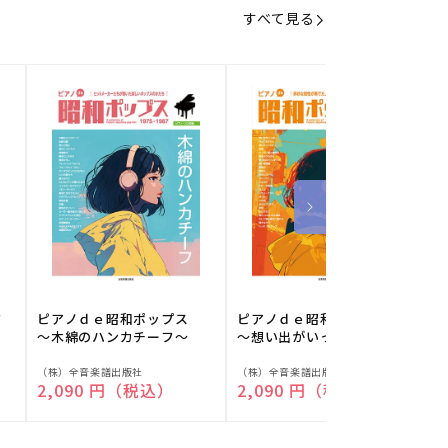
すべて見る
フ
ピアノｄｅ昭和ポップス
ピアノｄｅ昭和ポップス
～木綿のハンカチーフ～
～想い出がいっぱい～
販
販
（株）全音楽譜出版社
（株）全音楽譜出版社
（
通常価格
2,090 円（税込）
通常価格
2,090 円（税込）
売
売
元:
元:
元