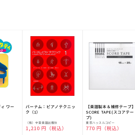
ディ ワー
バーナム：ピアノテクニッ
【楽譜製本＆補修テープ
ク（1）
SCORE TAPE(スコアテー
プ)
販
販
（株）全音楽譜出版社
東京ハッスルコピー
）
通常価格
1,210 円（税込）
通常価格
770 円（税込）
売
売