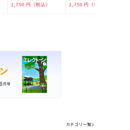
付)
付)
売
売
通常価格
2,750 円（税込）
通常価格
2,750 円（税込）
元:
元:
元
カテゴリ一覧