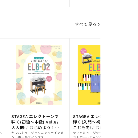
元:
元:
元
すべて見る
STAGEA エレクトーンで
STAGEA エレクトーンで
S
ー
弾く(初級～中級) Vol.87
弾く(入門～初級) Vol.86
級
大人向け はじめよう！
こども向け はじめよう！
販
ELB-02(楽器のトリセツ
販
ELB-02(楽器のトリセツ
メ
ヤマハミュージックエンタテインメ
ヤマハミュージックエンタテインメ
ヤ
ントホールディングス
ントホールディングス
ン