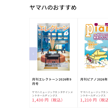
ヤマハのおすすめ
月刊エレクトーン2026年9
月刊ピアノ2026年
月号
販
販
ヤマハミュージックエンタテインメ
ヤマハミュージックエ
ントホールディングス
ントホールディングス
売
売
通常価格
1,430 円（税込）
通常価格
1,210 円（税
元:
元: