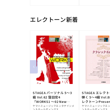
元:
元:
エレクトーン新着
STAGEA パーソナル 5～3
STAGEA エレク
級 Vol.62 窪田宏4
弾く 5～4級 Vol.
『WORKS1 ～02 New
レクトーンPresen
販
edition～』
販
シック名曲集
ヤマハミュージックエンタテインメ
ヤマハミュージックエ
ントホールディングス
ントホールディングス