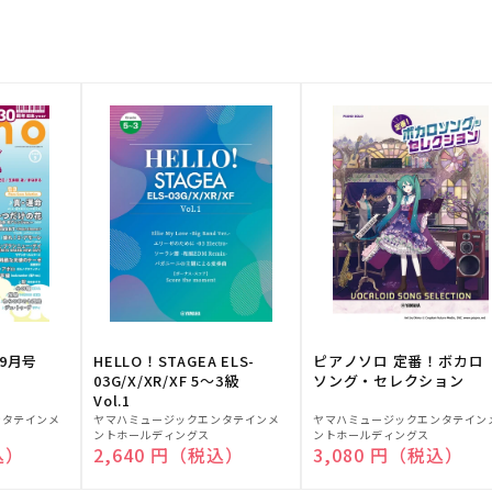
9月号
HELLO！STAGEA ELS-
ピアノソロ 定番！ボカロ
03G/X/XR/XF 5～3級
ソング・セレクション
Vol.1
販
販
ンタテインメ
ヤマハミュージックエンタテインメ
ヤマハミュージックエンタテイン
ントホールディングス
ントホールディングス
売
売
込）
通常価格
2,640 円（税込）
通常価格
3,080 円（税込）
元:
元: