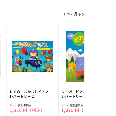
すべて見る
】
ＮＥＷ なかよしピアノ
ＮＥＷ ピアノスタディ
レパートリー２
レパートリー３
販
販
ヤマハ音楽振興会
ヤマハ音楽振興会
O
通常価格
1,210 円（税込）
通常価格
1,375 円（税込）
売
売