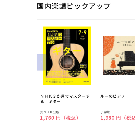
国内楽譜ピックアップ
ＮＨＫ３か月でマスターす
ルーのピアノ
る ギター
販
販
㈱ＮＨＫ出版
小学館
通常価格
1,760 円（税込）
通常価格
1,980 円（税
売
売
元:
元: