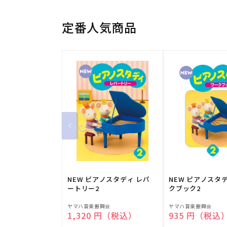
定番人気商品
NEW ピアノスタディ レパ
NEW ピアノスタ
ートリー2
クブック2
販
販
ヤマハ音楽振興会
ヤマハ音楽振興会
通常価格
1,320 円（税込）
通常価格
935 円（税込
売
売