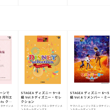
元:
元:
トーンで
STAGEA ディズニー 9～8
STAGEA ディズニー 6～5
88 月刊エ
級 Vol.9 ディズニー・セレ
級 Vol.6 リメンバー・ミ
ts クラ
クション
販
販
ンタテインメ
ヤマハミュージックエンタテインメ
ヤマハミュージックエンタテイン
ントホールディングス
ントホールディングス