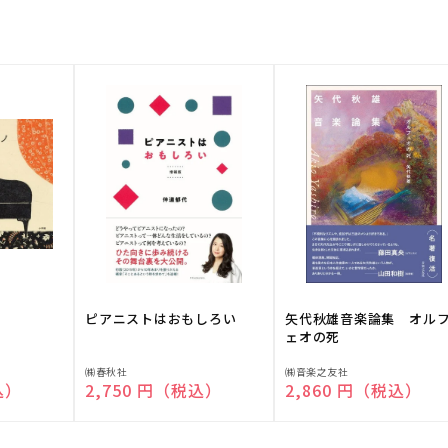
ピアニストはおもしろい
矢代秋雄音楽論集 オル
ェオの死
販
販
㈱春秋社
㈱音楽之友社
込）
通常価格
2,750 円（税込）
通常価格
2,860 円（税込）
売
売
元:
元: