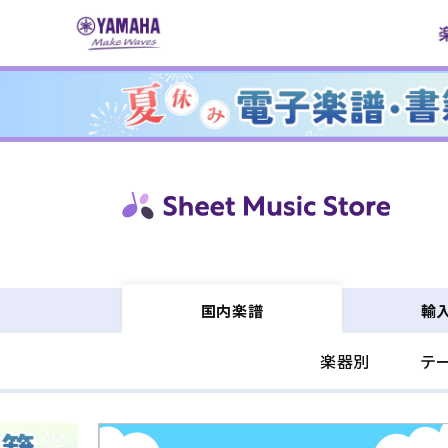
コンテ
ンツに
進む
輸
国内楽譜
楽器別
テ