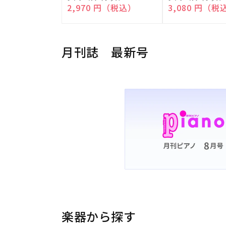
売
売
通常価格
2,970 円（税込）
通常価格
3,080 円（税
元:
元:
月刊誌 最新号
楽器から探す