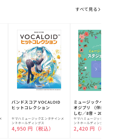
すべて見る
バンドスコア VOCALOID
ミュージックベルでスタジ
ヒットコレクション
オジブリ （伴奏音源と楽
しむ／8音・20音ベル対応
販
販
／ドレミふりがな付）
メ
ヤマハミュージックエンタテインメ
ヤマハミュージックエンタテインメ
ヤ
ントホールディングス
ントホールディングス
ン
売
売
通常価格
4,950 円（税込）
通常価格
2,420 円（税込）
元:
元:
元