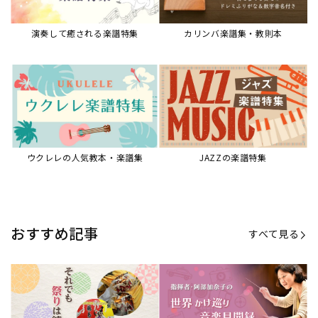
【第20回公開】なぜ人々は祭りを
【第16回公開】ヨーロッパを拠点
必要とするのか？祭りの今を見つ
に世界を駆けまわる阿部加奈子の
める現地ルポ
今に迫る
「できた！」があふれる！『生徒
“悪魔のヴァイオリニスト”の素顔
が変わる！新しいソルフェージュ
とは？『漫画 パガニーニ』ミニラ
指導の教科書』
イブ＆トークレポート