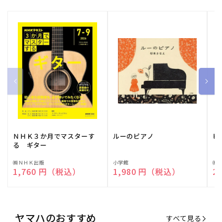
ＮＨＫ３か月でマスターす
ルーのピアノ
ピ
る ギター
販
㈱ＮＨＫ出版
販
小学館
販
㈱
通常価格
1,760 円（税込）
通常価格
1,980 円（税込）
通
2
売
売
売
元:
元:
元:
ヤマハのおすすめ
すべて見る