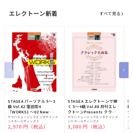
エレクトーン新着
すべて見る
STAGEA パーソナル 5～3
STAGEA エレクトーンで弾
S
級 Vol.62 窪田宏4
く 5～4級 Vol.88 月刊エレ
級
『WORKS1 ～02 New
クトーンPresents クラシ
ク
edition～』
ック名曲集
販
ヤマハミュージックエンタテインメ
販
ヤマハミュージックエンタテインメ
販
ヤ
ントホールディングス
ントホールディングス
ン
売
売
売
通常価格
2,970 円（税込）
通常価格
3,080 円（税込）
通
2
元:
元:
元: