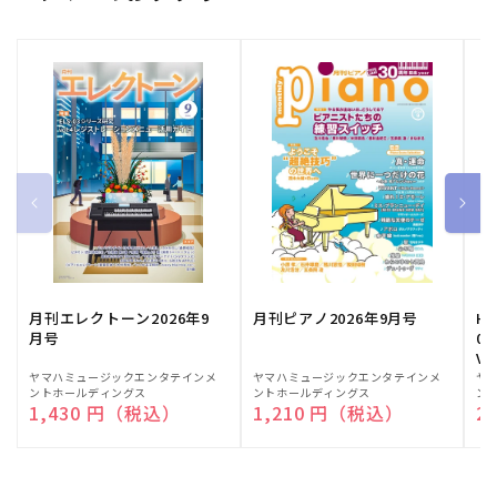
月刊エレクトーン2026年9
月刊ピアノ2026年9月号
HE
月号
03
Vo
販
ヤマハミュージックエンタテインメ
販
ヤマハミュージックエンタテインメ
販
ヤ
ントホールディングス
ントホールディングス
ン
売
売
売
通常価格
1,430 円（税込）
通常価格
1,210 円（税込）
通
2
元:
元:
元: