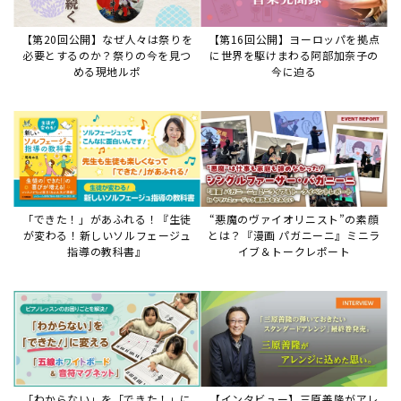
「わからない」を「できた！」に
【インタビュー】三原善隆がアレ
変える♪レッスンが変わる五線ボ
ンジに込めた思い。
ード活用術
サイトからのお知らせ
【重要】8/6検索障害発生のお知らせ
2026年8月6日
8月6日障害発生のお知らせ