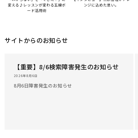
/
1
/
3