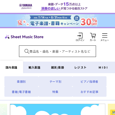
コンテ
ンツに
進む
カ
ー
ト
ロ
グ
イ
国内楽譜
輸入楽譜
雑貨/楽器
レジスト
MIDI
ン
楽器別
テーマ別
ピアノ指導者
書籍/電子書籍
特集
おすすめ記事