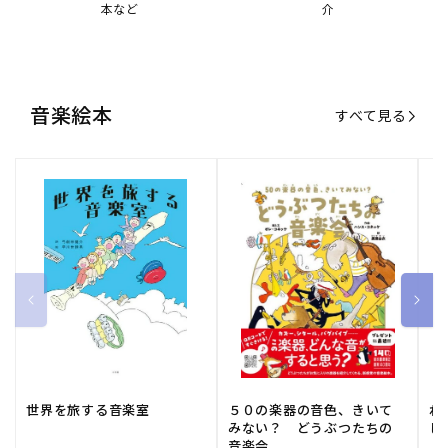
世界を旅する音楽室
５０の楽器の音色、きいて
ね
みない？ どうぶつたちの
し
音楽会
販
小学館
販
河出書房新社
販
ひ
通常価格
1,540 円（税込）
通常価格
2,178 円（税込）
通
1
売
売
売
元:
元:
元:
おすすめ特集
すべて見る
大人向けピアノ教本特集
人気プレイヤーによるスペシャル
演奏動画も