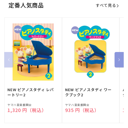
定番人気商品
すべて見る
NEW ピアノスタディ レパ
NEW ピアノスタディ ワー
バ
ートリー2
クブック2
ク
販
ヤマハ音楽振興会
販
ヤマハ音楽振興会
販
（
通常価格
1,320 円（税込）
通常価格
935 円（税込）
通
1
売
売
売
元:
元:
元: