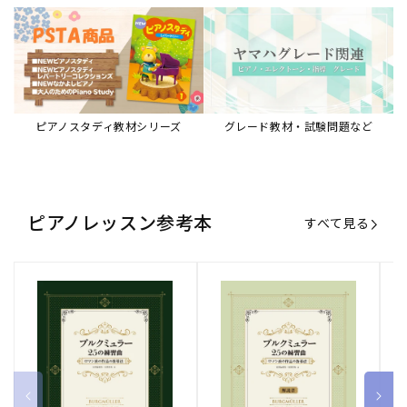
ブルクミュラー25の練習曲
ブルクミュラー25の練習曲
ピ
ロマン派の作品の指導法
ロマン派の作品の指導法
ス
【解説書】
～
販
ヤマハミュージックエンタテインメ
販
ヤマハミュージックエンタテインメ
販
ヤ
ントホールディングス
ントホールディングス
ン
売
売
売
通常価格
1,870 円（税込）
通常価格
1,540 円（税込）
通
2
元:
元:
元:
Sheet Music Store
書籍/電子書籍 特集
すべて見る