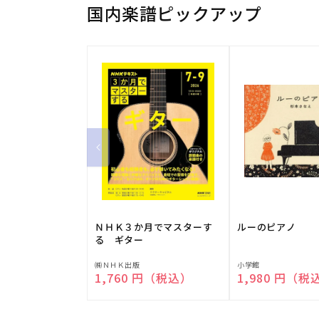
国内楽譜ピックアップ
ＮＨＫ３か月でマスターす
ルーのピアノ
る ギター
販
販
㈱ＮＨＫ出版
小学館
通常価格
1,760 円（税込）
通常価格
1,980 円（税
売
売
元:
元: