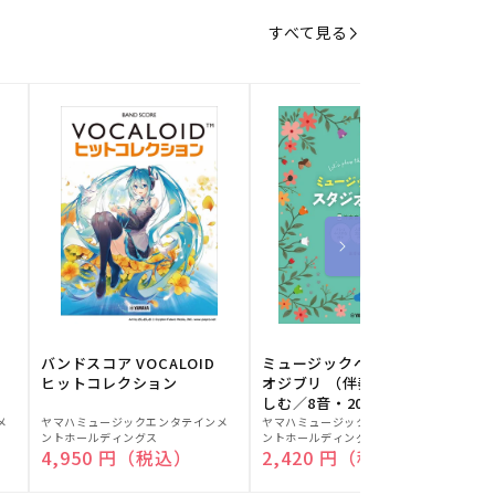
すべて見る
バンドスコア VOCALOID
ミュージックベルでスタジ
ヒットコレクション
オジブリ （伴奏音源と楽
しむ／8音・20音ベル対応
販
販
／ドレミふりがな付）
メ
ヤマハミュージックエンタテインメ
ヤマハミュージックエンタテインメ
ヤ
ントホールディングス
ントホールディングス
ン
売
売
通常価格
4,950 円（税込）
通常価格
2,420 円（税込）
元:
元:
元