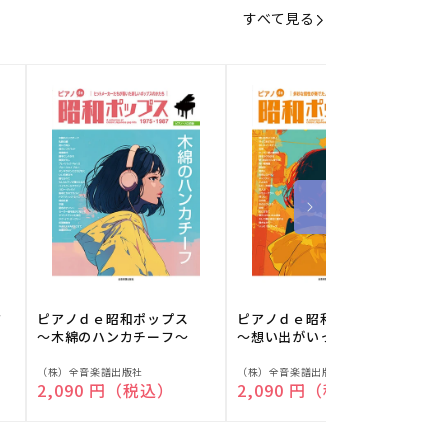
すべて見る
フ
ピアノｄｅ昭和ポップス
ピアノｄｅ昭和ポップス
～木綿のハンカチーフ～
～想い出がいっぱい～
販
販
（株）全音楽譜出版社
（株）全音楽譜出版社
（
通常価格
2,090 円（税込）
通常価格
2,090 円（税込）
売
売
元:
元:
元