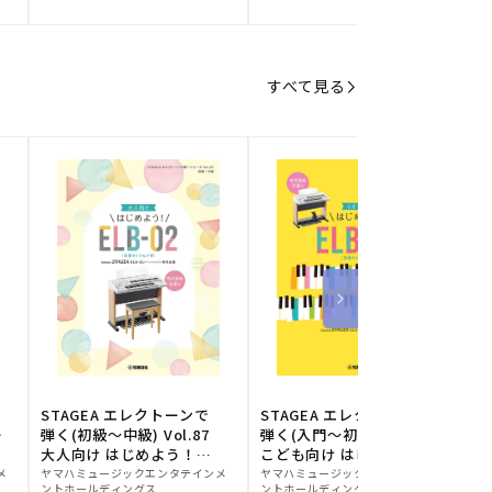
元:
元:
元
すべて見る
STAGEA エレクトーンで
STAGEA エレクトーンで
S
ー
弾く(初級～中級) Vol.87
弾く(入門～初級) Vol.86
級
大人向け はじめよう！
こども向け はじめよう！
販
ELB-02(楽器のトリセツ
販
ELB-02(楽器のトリセツ
メ
ヤマハミュージックエンタテインメ
ヤマハミュージックエンタテインメ
ヤ
ントホールディングス
ントホールディングス
ン