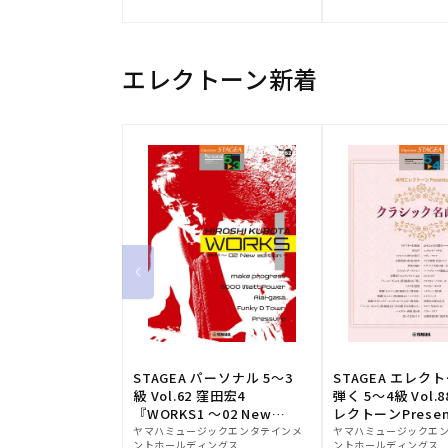
元:
元:
エレクトーン新着
STAGEA パーソナル 5～3
STAGEA エレク
級 Vol.62 窪田宏4
弾く 5～4級 Vol.
『WORKS1 ～02 New
レクトーンPresen
販
edition～』
販
シック名曲集
ヤマハミュージックエンタテインメ
ヤマハミュージックエ
ントホールディングス
ントホールディングス