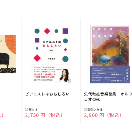
ピアニストはおもしろい
矢代秋雄音楽論集 オル
ェオの死
販
販
㈱春秋社
㈱音楽之友社
込）
通常価格
2,750 円（税込）
通常価格
2,860 円（税込）
売
売
元:
元: