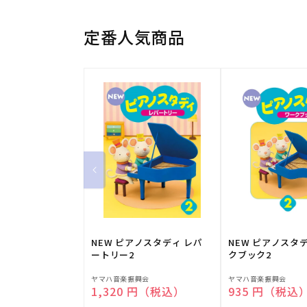
定番人気商品
NEW ピアノスタディ レパ
NEW ピアノスタ
ートリー2
クブック2
販
販
ヤマハ音楽振興会
ヤマハ音楽振興会
通常価格
1,320 円（税込）
通常価格
935 円（税込
売
売