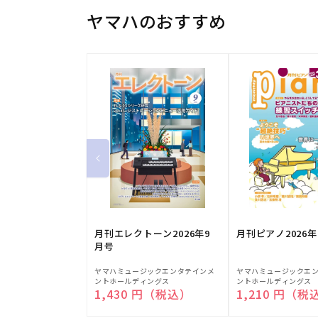
ヤマハのおすすめ
月刊エレクトーン2026年9
月刊ピアノ2026年
月号
販
販
ヤマハミュージックエンタテインメ
ヤマハミュージックエ
ントホールディングス
ントホールディングス
売
売
通常価格
1,430 円（税込）
通常価格
1,210 円（税
元:
元: