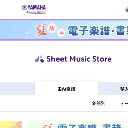
コンテ
ンツに
進む
輸
国内楽譜
楽器別
テ