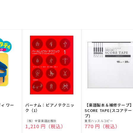
ディ ワー
バーナム：ピアノテクニッ
【楽譜製本＆補修テープ
ク（1）
SCORE TAPE(スコアテー
プ)
販
販
（株）全音楽譜出版社
東京ハッスルコピー
）
通常価格
1,210 円（税込）
通常価格
770 円（税込）
売
売