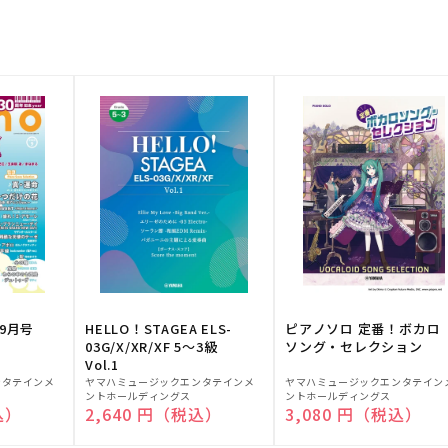
9月号
HELLO！STAGEA ELS-
ピアノソロ 定番！ボカロ
03G/X/XR/XF 5～3級
ソング・セレクション
Vol.1
販
販
ンタテインメ
ヤマハミュージックエンタテインメ
ヤマハミュージックエンタテイン
ントホールディングス
ントホールディングス
売
売
込）
通常価格
2,640 円（税込）
通常価格
3,080 円（税込）
元:
元: