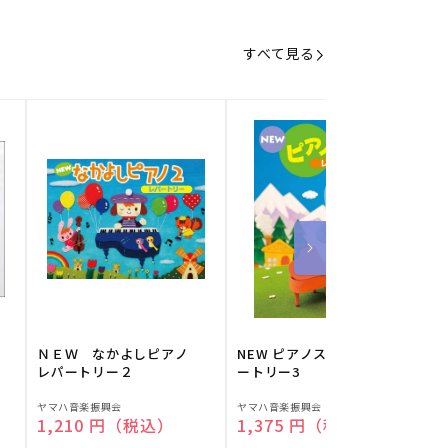
すべて見る
】
ＮＥＷ なかよしピアノ
NEW ピアノスタディ レパ
レパートリー２
ートリー3
販
販
ヤマハ音楽振興会
ヤマハ音楽振興会
O
通常価格
1,210 円（税込）
通常価格
1,375 円（税込）
売
売