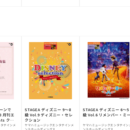
元:
元:
トーンで
STAGEA ディズニー 9～8
STAGEA ディズニー 6～5
88 月刊エ
級 Vol.9 ディズニー・セレ
級 Vol.6 リメンバー・ミ
ts クラ
クション
販
販
ンタテインメ
ヤマハミュージックエンタテインメ
ヤマハミュージックエンタテイン
ントホールディングス
ントホールディングス