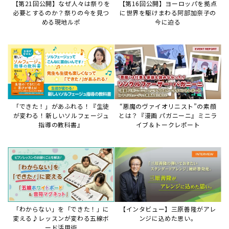
【第21回公開】なぜ人々は祭りを
【第16回公開】ヨーロッパを拠点
必要とするのか？祭りの今を見つ
に世界を駆けまわる阿部加奈子の
める現地ルポ
今に迫る
「できた！」があふれる！『生徒
“悪魔のヴァイオリニスト”の素顔
が変わる！新しいソルフェージュ
とは？『漫画 パガニーニ』ミニラ
指導の教科書』
イブ＆トークレポート
「わからない」を「できた！」に
【インタビュー】三原善隆がアレ
変える♪レッスンが変わる五線ボ
ンジに込めた思い。
ード活用術