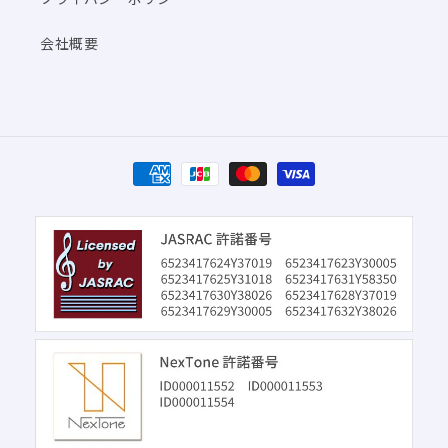
会社概要
決
済
方
法