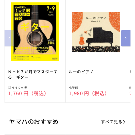
ＮＨＫ３か月でマスターす
ルーのピアノ
ピ
る ギター
販
㈱ＮＨＫ出版
販
小学館
販
㈱
通常価格
1,760 円（税込）
通常価格
1,980 円（税込）
通
2
売
売
売
元:
元:
元:
ヤマハのおすすめ
すべて見る