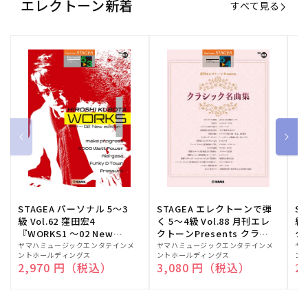
エレクトーン新着
すべて見る
STAGEA パーソナル 5～3
STAGEA エレクトーンで弾
S
級 Vol.62 窪田宏4
く 5～4級 Vol.88 月刊エレ
級
『WORKS1 ～02 New
クトーンPresents クラシ
ク
edition～』
ック名曲集
販
ヤマハミュージックエンタテインメ
販
ヤマハミュージックエンタテインメ
販
ヤ
ントホールディングス
ントホールディングス
ン
売
売
売
通常価格
2,970 円（税込）
通常価格
3,080 円（税込）
通
2
元:
元:
元: