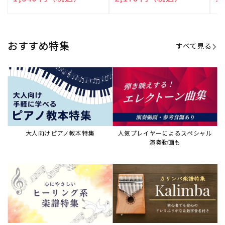
売
売
売
元:
元:
元:
おすすめ特集
すべて見る
大人向けピアノ教本特集
人気プレイヤーによるスペシャル
演奏動画も