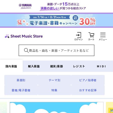
コンテ
ンツに
進む
カ
ー
ト
ロ
グ
イ
国内楽譜
輸入楽譜
雑貨/楽器
レジスト
MIDI
ン
楽器別
テーマ別
ピアノ指導者
書籍/電子書籍
特集
おすすめ記事