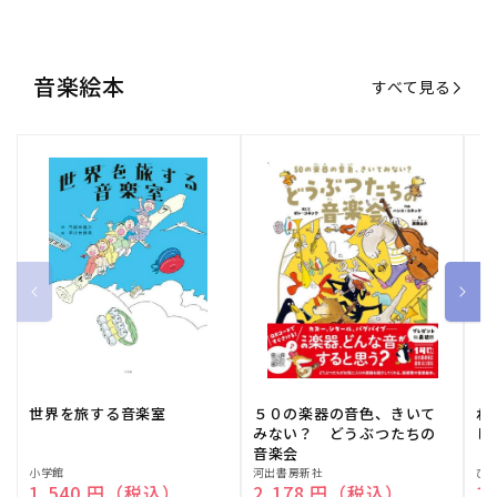
音楽絵本
すべて見る
世界を旅する音楽室
５０の楽器の音色、きいて
ね
みない？ どうぶつたちの
し
音楽会
販
小学館
販
河出書房新社
販
ひ
通常価格
1,540 円（税込）
通常価格
2,178 円（税込）
通
1