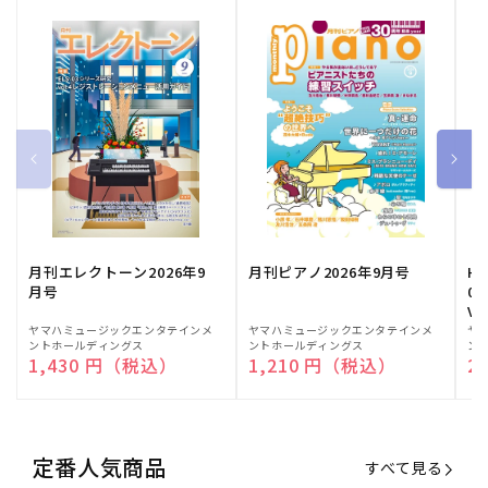
月刊エレクトーン2026年9
月刊ピアノ2026年9月号
HE
月号
03
Vo
販
ヤマハミュージックエンタテインメ
販
ヤマハミュージックエンタテインメ
販
ヤ
ントホールディングス
ントホールディングス
ン
売
売
売
通常価格
1,430 円（税込）
通常価格
1,210 円（税込）
通
2
元:
元:
元:
定番人気商品
すべて見る