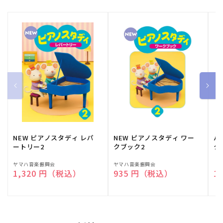
NEW ピアノスタディ レパ
NEW ピアノスタディ ワー
バ
ートリー2
クブック2
ク
販
ヤマハ音楽振興会
販
ヤマハ音楽振興会
販
（
通常価格
1,320 円（税込）
通常価格
935 円（税込）
通
1
売
売
売
元:
元:
元: