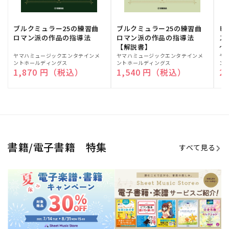
ブルクミュラー25の練習曲
ブルクミュラー25の練習曲
ピ
ロマン派の作品の指導法
ロマン派の作品の指導法
ス
【解説書】
～
販
ヤマハミュージックエンタテインメ
販
ヤマハミュージックエンタテインメ
販
ヤ
ントホールディングス
ントホールディングス
ン
売
売
売
通常価格
1,870 円（税込）
通常価格
1,540 円（税込）
通
2
元:
元:
元:
Sheet Music Store
書籍/電子書籍 特集
すべて見る