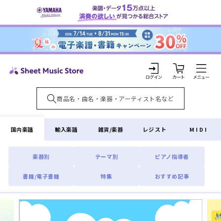
コンテ
ンツに
進む
カ
ー
ト
ロ
グ
イ
国内楽譜
輸入楽譜
雑貨/楽器
レジスト
MIDI
ン
楽器別
テーマ別
ピアノ指導者
書籍/電子書籍
特集
おすすめ記事