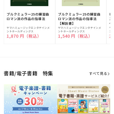
ブルクミュラー25の練習曲
ブルクミュラー25の練習曲
ピ
ロマン派の作品の指導法
ロマン派の作品の指導法
ス
【解説書】
～
販
ヤマハミュージックエンタテインメ
販
ヤマハミュージックエンタテインメ
販
ヤ
ントホールディングス
ントホールディングス
ン
売
売
売
通常価格
1,870 円（税込）
通常価格
1,540 円（税込）
通
2
元:
元:
元:
Sheet Music Store
書籍/電子書籍 特集
すべて見る