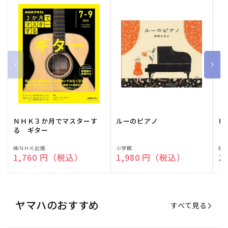
ＮＨＫ３か月でマスターす
ルーのピアノ
ピ
る ギター
販
㈱ＮＨＫ出版
販
小学館
販
㈱
通常価格
1,760 円（税込）
通常価格
1,980 円（税込）
通
2
売
売
売
元:
元:
元:
ヤマハのおすすめ
すべて見る