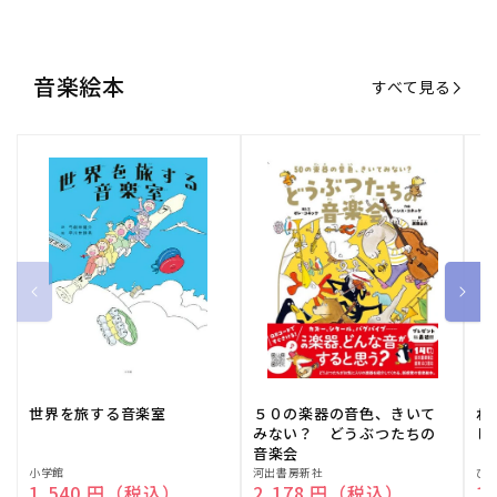
音楽絵本
すべて見る
世界を旅する音楽室
５０の楽器の音色、きいて
ね
みない？ どうぶつたちの
し
音楽会
販
小学館
販
河出書房新社
販
ひ
通常価格
1,540 円（税込）
通常価格
2,178 円（税込）
通
1