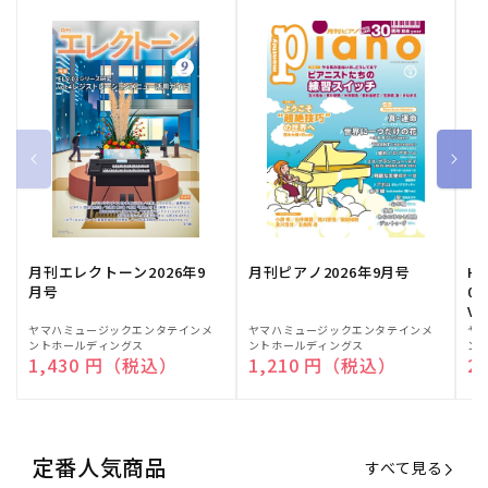
月刊エレクトーン2026年9
月刊ピアノ2026年9月号
HE
月号
03
Vo
販
ヤマハミュージックエンタテインメ
販
ヤマハミュージックエンタテインメ
販
ヤ
ントホールディングス
ントホールディングス
ン
売
売
売
通常価格
1,430 円（税込）
通常価格
1,210 円（税込）
通
2
元:
元:
元:
定番人気商品
すべて見る