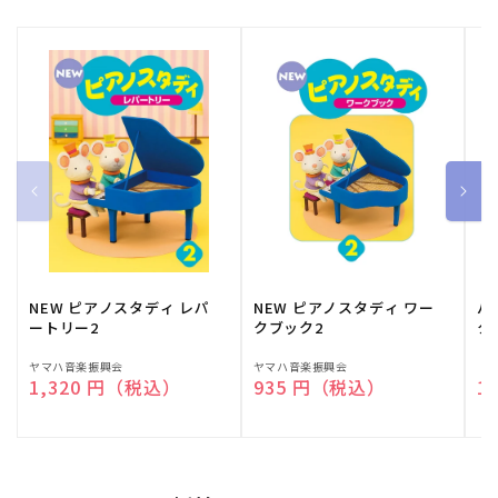
NEW ピアノスタディ レパ
NEW ピアノスタディ ワー
バ
ートリー2
クブック2
ク
販
ヤマハ音楽振興会
販
ヤマハ音楽振興会
販
（
通常価格
1,320 円（税込）
通常価格
935 円（税込）
通
1
売
売
売
元:
元:
元: