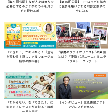
【第21回公開】なぜ人々は祭りを
【第16回公開】ヨーロッパを拠点
必要とするのか？祭りの今を見つ
に世界を駆けまわる阿部加奈子の
める現地ルポ
今に迫る
「できた！」があふれる！『生徒
“悪魔のヴァイオリニスト”の素顔
が変わる！新しいソルフェージュ
とは？『漫画 パガニーニ』ミニラ
指導の教科書』
イブ＆トークレポート
「わからない」を「できた！」に
【インタビュー】三原善隆がアレ
変える♪レッスンが変わる五線ボ
ンジに込めた思い。
ード活用術