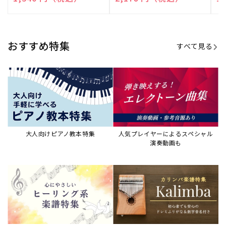
売
売
売
元:
元:
元:
おすすめ特集
すべて見る
大人向けピアノ教本特集
人気プレイヤーによるスペシャル
演奏動画も