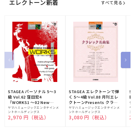
エレクトーン新着
すべて見る
STAGEA パーソナル 5～3
STAGEA エレクトーンで弾
S
級 Vol.62 窪田宏4
く 5～4級 Vol.88 月刊エレ
級
『WORKS1 ～02 New
クトーンPresents クラシ
ク
edition～』
ック名曲集
販
ヤマハミュージックエンタテインメ
販
ヤマハミュージックエンタテインメ
販
ヤ
ントホールディングス
ントホールディングス
ン
売
売
売
通常価格
2,970 円（税込）
通常価格
3,080 円（税込）
通
2
元:
元:
元: