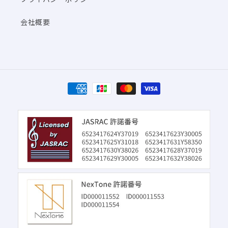
会社概要
決
済
方
法