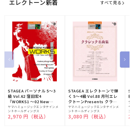
エレクトーン新着
すべて見る
STAGEA パーソナル 5～3
STAGEA エレクトーンで弾
S
級 Vol.62 窪田宏4
く 5～4級 Vol.88 月刊エレ
級
『WORKS1 ～02 New
クトーンPresents クラシ
ク
edition～』
ック名曲集
販
ヤマハミュージックエンタテインメ
販
ヤマハミュージックエンタテインメ
販
ヤ
ントホールディングス
ントホールディングス
ン
売
売
売
通常価格
2,970 円（税込）
通常価格
3,080 円（税込）
通
2
元:
元:
元: