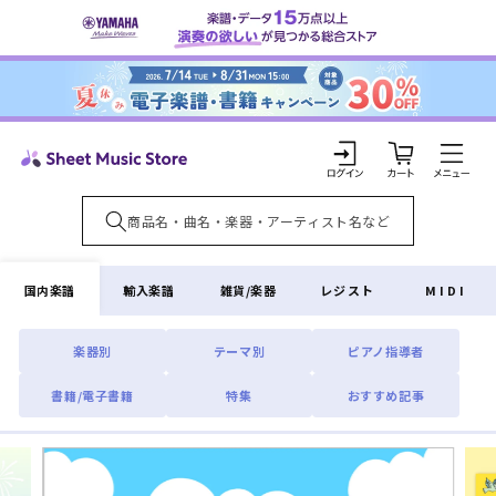
コンテ
ンツに
進む
カ
ー
ト
ロ
グ
イ
国内楽譜
輸入楽譜
雑貨/楽器
レジスト
MIDI
ン
楽器別
テーマ別
ピアノ指導者
書籍/電子書籍
特集
おすすめ記事