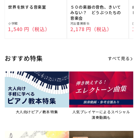
世界を旅する音楽室
５０の楽器の音色、きいて
ね
みない？ どうぶつたちの
し
音楽会
販
小学館
販
河出書房新社
販
ひ
通常価格
1,540 円（税込）
通常価格
2,178 円（税込）
通
1
売
売
売
元:
元:
元:
おすすめ特集
すべて見る
大人向けピアノ教本特集
人気プレイヤーによるスペシャル
演奏動画も