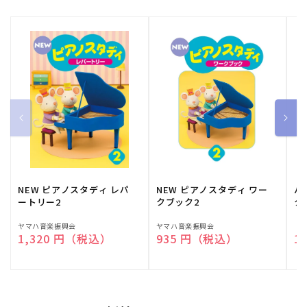
NEW ピアノスタディ レパ
NEW ピアノスタディ ワー
バ
ートリー2
クブック2
ク
販
ヤマハ音楽振興会
販
ヤマハ音楽振興会
販
（
通常価格
1,320 円（税込）
通常価格
935 円（税込）
通
1
売
売
売
元:
元:
元: