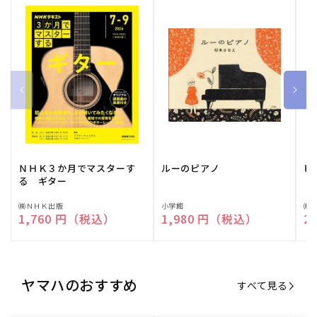
ＮＨＫ３か月でマスターす
ルーのピアノ
ピ
る ギター
販
㈱ＮＨＫ出版
販
小学館
販
㈱
通常価格
1,760 円（税込）
通常価格
1,980 円（税込）
通
2
売
売
売
元:
元:
元:
ヤマハのおすすめ
すべて見る