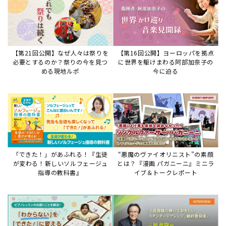
【第21回公開】なぜ人々は祭りを
【第16回公開】ヨーロッパを拠点
必要とするのか？祭りの今を見つ
に世界を駆けまわる阿部加奈子の
める現地ルポ
今に迫る
「できた！」があふれる！『生徒
“悪魔のヴァイオリニスト”の素顔
が変わる！新しいソルフェージュ
とは？『漫画 パガニーニ』ミニラ
指導の教科書』
イブ＆トークレポート