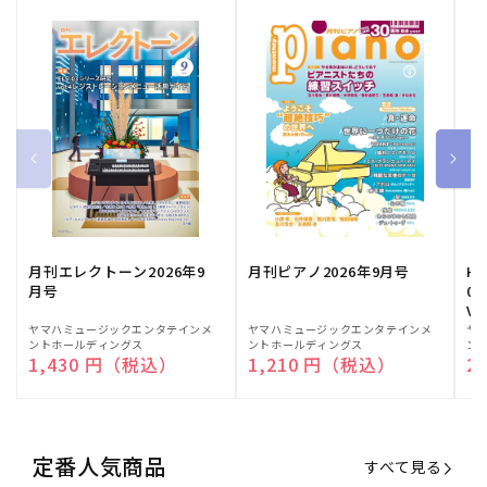
月刊エレクトーン2026年9
月刊ピアノ2026年9月号
HE
月号
03
Vo
販
ヤマハミュージックエンタテインメ
販
ヤマハミュージックエンタテインメ
販
ヤ
ントホールディングス
ントホールディングス
ン
売
売
売
通常価格
1,430 円（税込）
通常価格
1,210 円（税込）
通
2
元:
元:
元:
定番人気商品
すべて見る