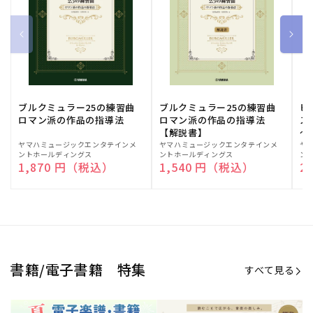
ブルクミュラー25の練習曲
ブルクミュラー25の練習曲
ピ
ロマン派の作品の指導法
ロマン派の作品の指導法
ス
【解説書】
～
販
ヤマハミュージックエンタテインメ
販
ヤマハミュージックエンタテインメ
販
ヤ
ントホールディングス
ントホールディングス
ン
売
売
売
通常価格
1,870 円（税込）
通常価格
1,540 円（税込）
通
2
元:
元:
元:
Sheet Music Store
書籍/電子書籍 特集
すべて見る