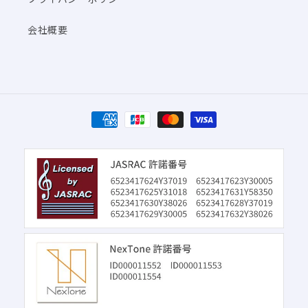
会社概要
決
済
方
法