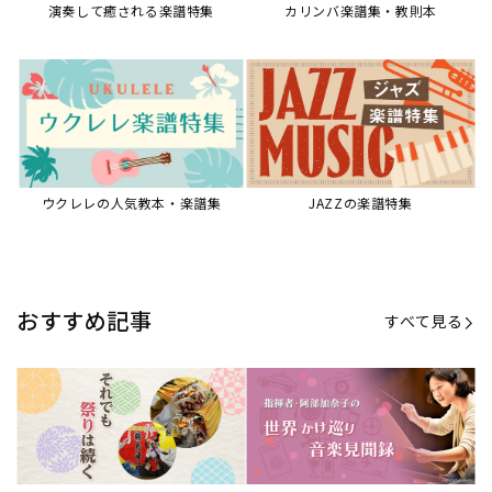
【第21回公開】なぜ人々は祭りを
【第16回公開】ヨーロッパを拠点
必要とするのか？祭りの今を見つ
に世界を駆けまわる阿部加奈子の
める現地ルポ
今に迫る
「できた！」があふれる！『生徒
“悪魔のヴァイオリニスト”の素顔
が変わる！新しいソルフェージュ
とは？『漫画 パガニーニ』ミニラ
指導の教科書』
イブ＆トークレポート