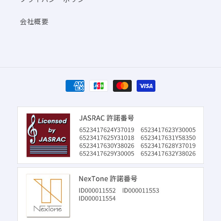
会社概要
決
済
方
法