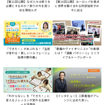
「わからない」を「できた！」に
【インタビュー】三原善隆がアレ
変える♪レッスンが変わる五線ボ
ンジに込めた思い。
ード活用術
サイトからのお知らせ
【お知らせ】ディスクラビア用楽曲デ
ータについて
2026年7月27日
本件は、ディスクラビアをヤマハミュージックデー
タショップと接続してご利用いただいているお客
様への重要なお知らせです。