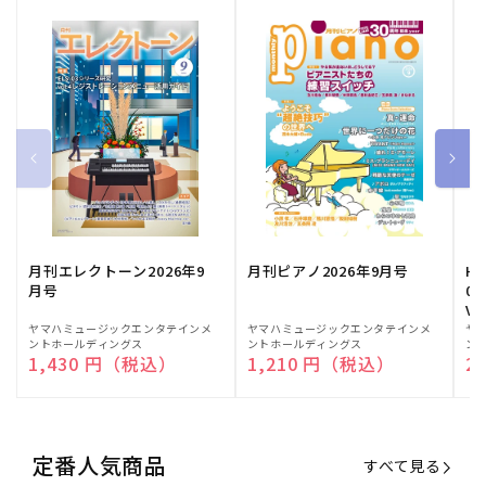
月刊エレクトーン2026年9
月刊ピアノ2026年9月号
HE
月号
03
Vo
販
ヤマハミュージックエンタテインメ
販
ヤマハミュージックエンタテインメ
販
ヤ
ントホールディングス
ントホールディングス
ン
売
売
売
通常価格
1,430 円（税込）
通常価格
1,210 円（税込）
通
2
元:
元:
元:
定番人気商品
すべて見る