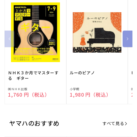
ＮＨＫ３か月でマスターす
ルーのピアノ
ピ
る ギター
販
㈱ＮＨＫ出版
販
小学館
販
㈱
通常価格
1,760 円（税込）
通常価格
1,980 円（税込）
通
2
売
売
売
元:
元:
元:
ヤマハのおすすめ
すべて見る