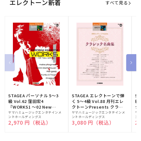
エレクトーン新着
すべて見る
STAGEA パーソナル 5～3
STAGEA エレクトーンで弾
S
級 Vol.62 窪田宏4
く 5～4級 Vol.88 月刊エレ
級
『WORKS1 ～02 New
クトーンPresents クラシ
ク
edition～』
ック名曲集
販
ヤマハミュージックエンタテインメ
販
ヤマハミュージックエンタテインメ
販
ヤ
ントホールディングス
ントホールディングス
ン
売
売
売
通常価格
2,970 円（税込）
通常価格
3,080 円（税込）
通
2
元:
元:
元: