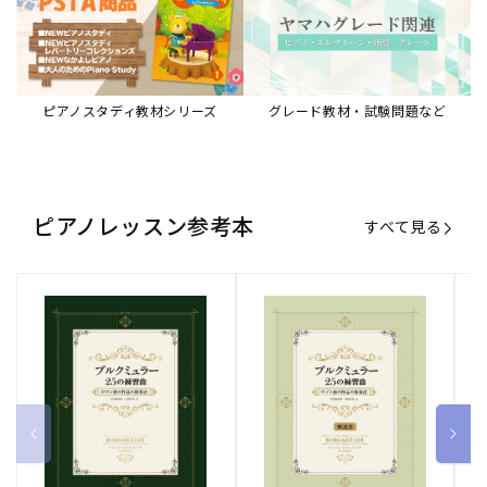
ブルクミュラー25の練習曲
ブルクミュラー25の練習曲
ピ
ロマン派の作品の指導法
ロマン派の作品の指導法
ス
【解説書】
～
販
ヤマハミュージックエンタテインメ
販
ヤマハミュージックエンタテインメ
販
ヤ
ントホールディングス
ントホールディングス
ン
売
売
売
通常価格
1,870 円（税込）
通常価格
1,540 円（税込）
通
2
元:
元:
元:
Sheet Music Store
書籍/電子書籍 特集
すべて見る