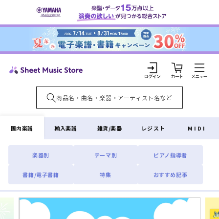
コンテ
ンツに
進む
カ
ー
ト
ロ
グ
イ
国内楽譜
輸入楽譜
雑貨/楽器
レジスト
MIDI
ン
楽器別
テーマ別
ピアノ指導者
書籍/電子書籍
特集
おすすめ記事