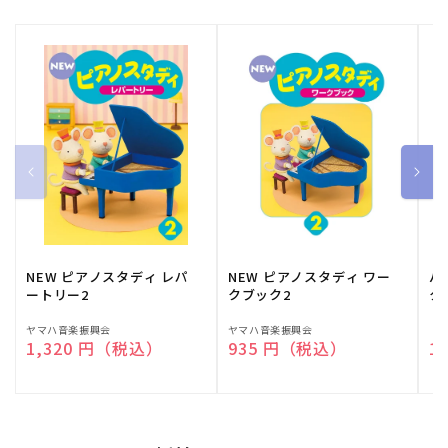
NEW ピアノスタディ レパ
NEW ピアノスタディ ワー
バ
ートリー2
クブック2
ク
販
ヤマハ音楽振興会
販
ヤマハ音楽振興会
販
（
通常価格
1,320 円（税込）
通常価格
935 円（税込）
通
1
売
売
売
元:
元:
元: