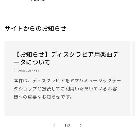
/
1
/
3