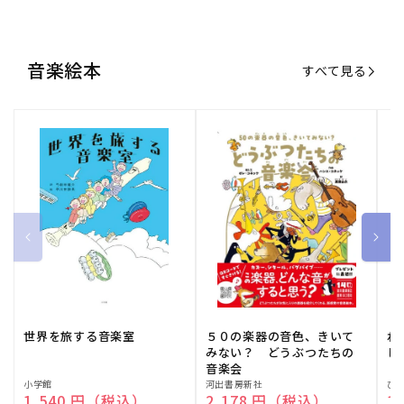
世界を旅する音楽室
５０の楽器の音色、きいて
ね
みない？ どうぶつたちの
し
音楽会
販
小学館
販
河出書房新社
販
ひ
通常価格
1,540 円（税込）
通常価格
2,178 円（税込）
通
1
売
売
売
元:
元:
元:
おすすめ特集
すべて見る
大人向けピアノ教本特集
人気プレイヤーによるスペシャル
演奏動画も