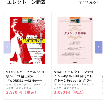
エレクトーン新着
すべて見る
STAGEA パーソナル 5～3
STAGEA エレクトーンで弾
S
級 Vol.62 窪田宏4
く 5～4級 Vol.88 月刊エレ
級
『WORKS1 ～02 New
クトーンPresents クラシ
ク
edition～』
ック名曲集
販
ヤマハミュージックエンタテインメ
販
ヤマハミュージックエンタテインメ
販
ヤ
ントホールディングス
ントホールディングス
ン
売
売
売
通常価格
2,970 円（税込）
通常価格
3,080 円（税込）
通
2
元:
元:
元: