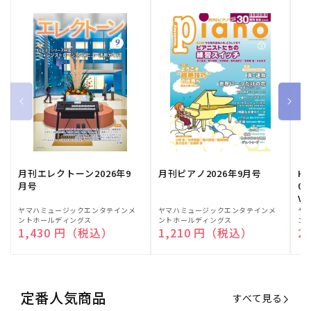
月刊エレクトーン2026年9
月刊ピアノ2026年9月号
HE
月号
03
Vo
販
ヤマハミュージックエンタテインメ
販
ヤマハミュージックエンタテインメ
販
ヤ
ントホールディングス
ントホールディングス
ン
売
売
売
通常価格
1,430 円（税込）
通常価格
1,210 円（税込）
通
2
元:
元:
元:
定番人気商品
すべて見る