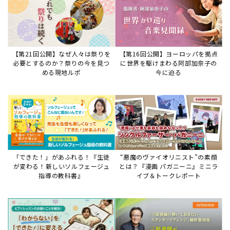
【第21回公開】なぜ人々は祭りを
【第16回公開】ヨーロッパを拠点
必要とするのか？祭りの今を見つ
に世界を駆けまわる阿部加奈子の
める現地ルポ
今に迫る
「できた！」があふれる！『生徒
“悪魔のヴァイオリニスト”の素顔
が変わる！新しいソルフェージュ
とは？『漫画 パガニーニ』ミニラ
指導の教科書』
イブ＆トークレポート