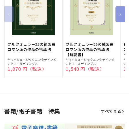
ブルクミュラー25の練習曲
ブルクミュラー25の練習曲
ピ
ロマン派の作品の指導法
ロマン派の作品の指導法
ス
【解説書】
～
販
ヤマハミュージックエンタテインメ
販
ヤマハミュージックエンタテインメ
販
ヤ
ントホールディングス
ントホールディングス
ン
売
売
売
通常価格
1,870 円（税込）
通常価格
1,540 円（税込）
通
2
元:
元:
元:
Sheet Music Store
書籍/電子書籍 特集
すべて見る