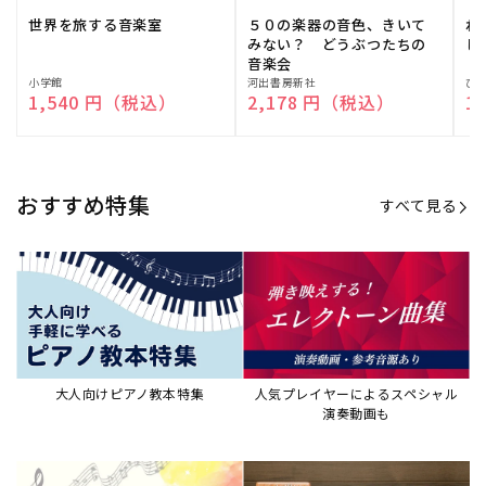
世界を旅する音楽室
５０の楽器の音色、きいて
ね
みない？ どうぶつたちの
し
音楽会
販
小学館
販
河出書房新社
販
ひ
通常価格
1,540 円（税込）
通常価格
2,178 円（税込）
通
1
売
売
売
元:
元:
元:
おすすめ特集
すべて見る
大人向けピアノ教本特集
人気プレイヤーによるスペシャル
演奏動画も