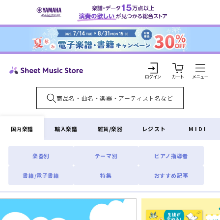
コンテ
ンツに
進む
カ
ー
ト
ロ
グ
イ
国内楽譜
輸入楽譜
雑貨/楽器
レジスト
MIDI
ン
楽器別
テーマ別
ピアノ指導者
書籍/電子書籍
特集
おすすめ記事