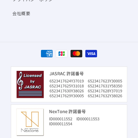
会社概要
決
済
方
法