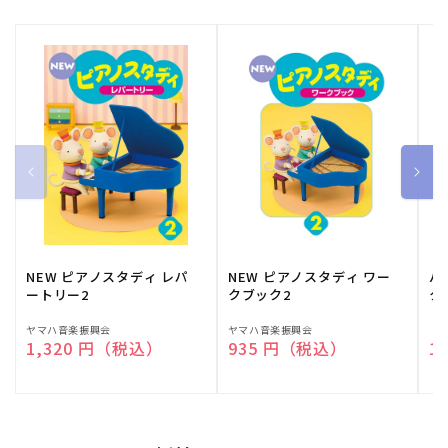
NEW ピアノスタディ レパ
NEW ピアノスタディ ワー
バ
ートリー2
クブック2
ク
販
ヤマハ音楽振興会
販
ヤマハ音楽振興会
販
（
通常価格
1,320 円（税込）
通常価格
935 円（税込）
通
1
売
売
売
元:
元:
元: