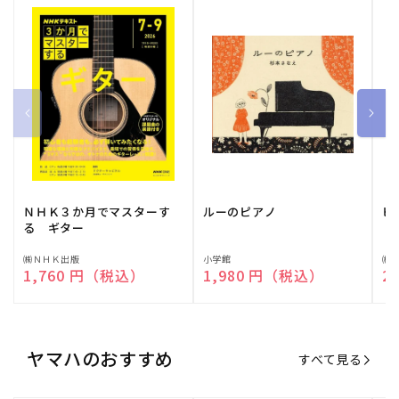
ＮＨＫ３か月でマスターす
ルーのピアノ
ピ
る ギター
販
㈱ＮＨＫ出版
販
小学館
販
㈱
通常価格
1,760 円（税込）
通常価格
1,980 円（税込）
通
2
売
売
売
元:
元:
元:
ヤマハのおすすめ
すべて見る