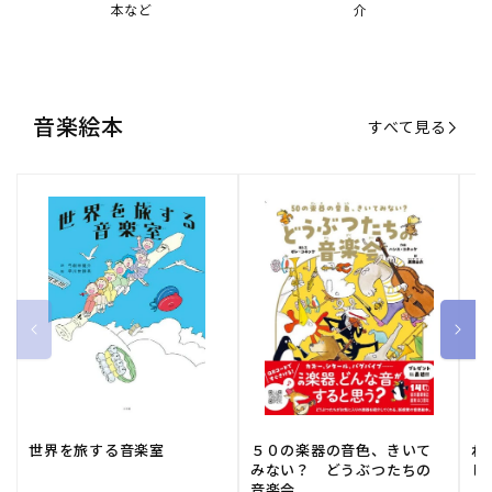
本など
介
音楽絵本
すべて見る
世界を旅する音楽室
５０の楽器の音色、きいて
ね
みない？ どうぶつたちの
し
音楽会