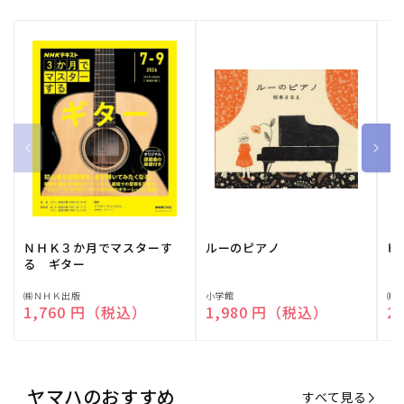
ＮＨＫ３か月でマスターす
ルーのピアノ
ピ
る ギター
販
㈱ＮＨＫ出版
販
小学館
販
㈱
通常価格
1,760 円（税込）
通常価格
1,980 円（税込）
通
2
売
売
売
元:
元:
元:
ヤマハのおすすめ
すべて見る