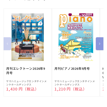
月刊エレクトーン2026年9
月刊ピアノ2026年9月号
HE
月号
03
Vo
販
ヤマハミュージックエンタテインメ
販
ヤマハミュージックエンタテインメ
販
ヤ
ントホールディングス
ントホールディングス
ン
売
売
売
通常価格
1,430 円（税込）
通常価格
1,210 円（税込）
通
2
元:
元:
元: