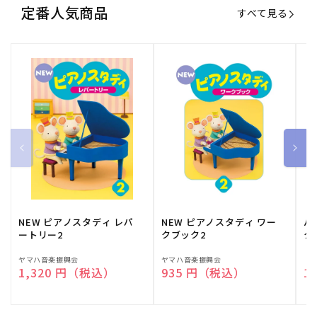
定番人気商品
すべて見る
NEW ピアノスタディ レパ
NEW ピアノスタディ ワー
バ
ートリー2
クブック2
ク
販
ヤマハ音楽振興会
販
ヤマハ音楽振興会
販
（
通常価格
1,320 円（税込）
通常価格
935 円（税込）
通
1
売
売
売
元:
元:
元: