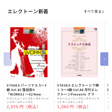
エレクトーン新着
すべて見る
STAGEA パーソナル 5～3
STAGEA エレクトーンで弾
S
級 Vol.62 窪田宏4
く 5～4級 Vol.88 月刊エレ
級
『WORKS1 ～02 New
クトーンPresents クラシ
ク
edition～』
ック名曲集
販
ヤマハミュージックエンタテインメ
販
ヤマハミュージックエンタテインメ
販
ヤ
ントホールディングス
ントホールディングス
ン
売
売
売
通常価格
2,970 円（税込）
通常価格
3,080 円（税込）
通
2
元:
元:
元: