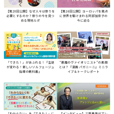
【第20回公開】なぜ人々は祭りを
【第16回公開】ヨーロッパを拠点
必要とするのか？祭りの今を見つ
に世界を駆けまわる阿部加奈子の
める現地ルポ
今に迫る
「できた！」があふれる！『生徒
“悪魔のヴァイオリニスト”の素顔
が変わる！新しいソルフェージュ
とは？『漫画 パガニーニ』ミニラ
指導の教科書』
イブ＆トークレポート
「わからない」を「できた！」に
【インタビュー】三原善隆がアレ