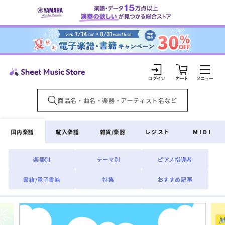
コンテ
ンツに
進む
カ
ー
ト
ロ
グ
イ
国内楽譜
輸入楽譜
雑貨/楽器
レジスト
MIDI
ン
楽器別
テーマ別
ピアノ指導者
書籍/電子書籍
特集
おすすめ記事