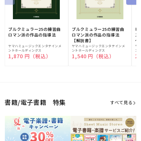
ブルクミュラー25の練習曲
ブルクミュラー25の練習曲
ピ
ロマン派の作品の指導法
ロマン派の作品の指導法
ス
【解説書】
～
販
ヤマハミュージックエンタテインメ
販
ヤマハミュージックエンタテインメ
販
ヤ
ントホールディングス
ントホールディングス
ン
売
売
売
通常価格
1,870 円（税込）
通常価格
1,540 円（税込）
通
2
元:
元:
元:
Sheet Music Store
書籍/電子書籍 特集
すべて見る