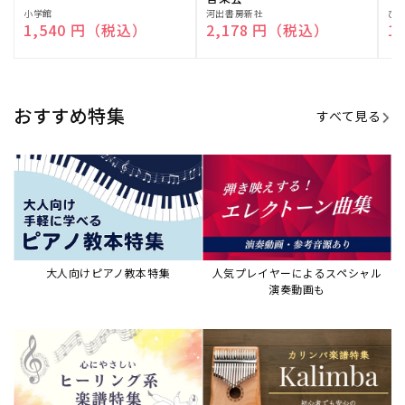
販
小学館
販
河出書房新社
販
ひ
通常価格
1,540 円（税込）
通常価格
2,178 円（税込）
通
1
売
売
売
元:
元:
元:
おすすめ特集
すべて見る
大人向けピアノ教本特集
人気プレイヤーによるスペシャル
演奏動画も