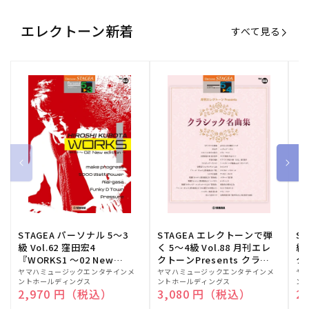
エレクトーン新着
すべて見る
STAGEA パーソナル 5～3
STAGEA エレクトーンで弾
S
級 Vol.62 窪田宏4
く 5～4級 Vol.88 月刊エレ
級
『WORKS1 ～02 New
クトーンPresents クラシ
ク
edition～』
ック名曲集
販
ヤマハミュージックエンタテインメ
販
ヤマハミュージックエンタテインメ
販
ヤ
ントホールディングス
ントホールディングス
ン
売
売
売
通常価格
2,970 円（税込）
通常価格
3,080 円（税込）
通
2
元:
元:
元: