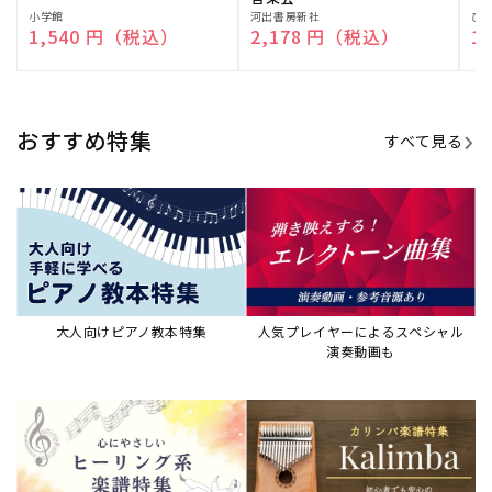
販
小学館
販
河出書房新社
販
ひ
通常価格
1,540 円（税込）
通常価格
2,178 円（税込）
通
1
売
売
売
元:
元:
元:
おすすめ特集
すべて見る
大人向けピアノ教本特集
人気プレイヤーによるスペシャル
演奏動画も