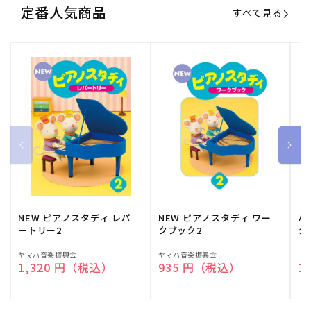
定番人気商品
すべて見る
NEW ピアノスタディ レパ
NEW ピアノスタディ ワー
バ
ートリー2
クブック2
ク
販
ヤマハ音楽振興会
販
ヤマハ音楽振興会
販
（
通常価格
1,320 円（税込）
通常価格
935 円（税込）
通
1
売
売
売
元:
元:
元: