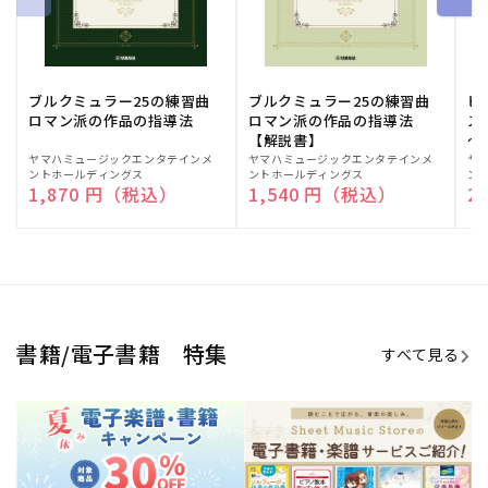
ブルクミュラー25の練習曲
ブルクミュラー25の練習曲
ピ
ロマン派の作品の指導法
ロマン派の作品の指導法
ス
【解説書】
～
販
ヤマハミュージックエンタテインメ
販
ヤマハミュージックエンタテインメ
販
ヤ
ントホールディングス
ントホールディングス
ン
売
売
売
通常価格
1,870 円（税込）
通常価格
1,540 円（税込）
通
2
元:
元:
元:
Sheet Music Store
書籍/電子書籍 特集
すべて見る