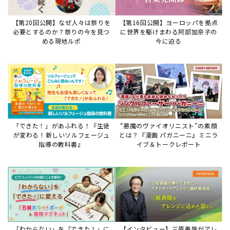
【第20回公開】なぜ人々は祭りを
【第16回公開】ヨーロッパを拠点
必要とするのか？祭りの今を見つ
に世界を駆けまわる阿部加奈子の
める現地ルポ
今に迫る
「できた！」があふれる！『生徒
“悪魔のヴァイオリニスト”の素顔
が変わる！新しいソルフェージュ
とは？『漫画 パガニーニ』ミニラ
指導の教科書』
イブ＆トークレポート
「わからない」を「できた！」に
【インタビュー】三原善隆がアレ