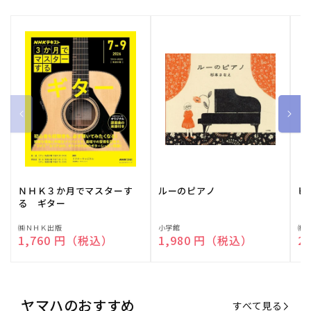
ＮＨＫ３か月でマスターす
ルーのピアノ
ピ
る ギター
販
㈱ＮＨＫ出版
販
小学館
販
㈱
通常価格
1,760 円（税込）
通常価格
1,980 円（税込）
通
2
売
売
売
元:
元:
元:
ヤマハのおすすめ
すべて見る