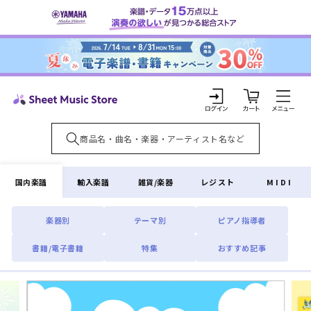
コンテ
ンツに
進む
カ
ー
ト
ロ
グ
イ
国内楽譜
輸入楽譜
雑貨/楽器
レジスト
MIDI
ン
楽器別
テーマ別
ピアノ指導者
書籍/電子書籍
特集
おすすめ記事