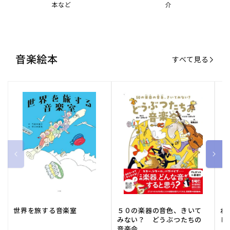
本など
介
音楽絵本
すべて見る
世界を旅する音楽室
５０の楽器の音色、きいて
ね
みない？ どうぶつたちの
し
音楽会