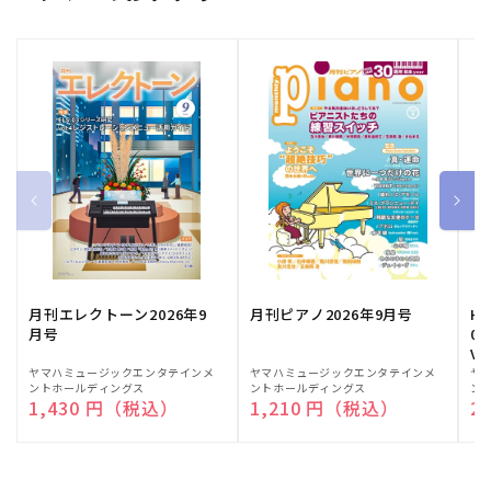
月刊エレクトーン2026年9
月刊ピアノ2026年9月号
HE
月号
03
Vo
販
ヤマハミュージックエンタテインメ
販
ヤマハミュージックエンタテインメ
販
ヤ
ントホールディングス
ントホールディングス
ン
売
売
売
通常価格
1,430 円（税込）
通常価格
1,210 円（税込）
通
2
元:
元:
元: