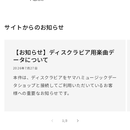
/
1
/
3