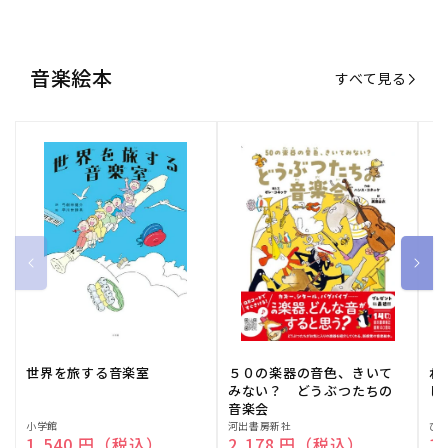
世界を旅する音楽室
５０の楽器の音色、きいて
ね
みない？ どうぶつたちの
し
音楽会
販
小学館
販
河出書房新社
販
ひ
通常価格
1,540 円（税込）
通常価格
2,178 円（税込）
通
1
売
売
売
元:
元:
元:
おすすめ特集
すべて見る
大人向けピアノ教本特集
人気プレイヤーによるスペシャル
演奏動画も