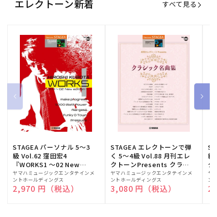
エレクトーン新着
すべて見る
STAGEA パーソナル 5～3
STAGEA エレクトーンで弾
S
級 Vol.62 窪田宏4
く 5～4級 Vol.88 月刊エレ
級
『WORKS1 ～02 New
クトーンPresents クラシ
ク
edition～』
ック名曲集
販
ヤマハミュージックエンタテインメ
販
ヤマハミュージックエンタテインメ
販
ヤ
ントホールディングス
ントホールディングス
ン
売
売
売
通常価格
2,970 円（税込）
通常価格
3,080 円（税込）
通
2
元:
元:
元: