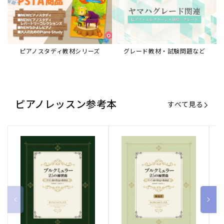
ブルクミュラー25の練習曲
ブルクミュラー25の練習曲
ピ
ロマン派の作品の指導法
ロマン派の作品の指導法
ス
【解説書】
～
販
ヤマハミュージックエンタテインメ
販
ヤマハミュージックエンタテインメ
販
ヤ
ントホールディングス
ントホールディングス
ン
売
売
売
通常価格
1,870 円（税込）
通常価格
1,540 円（税込）
通
2
元:
元:
元:
Sheet Music Store
書籍/電子書籍 特集
すべて見る