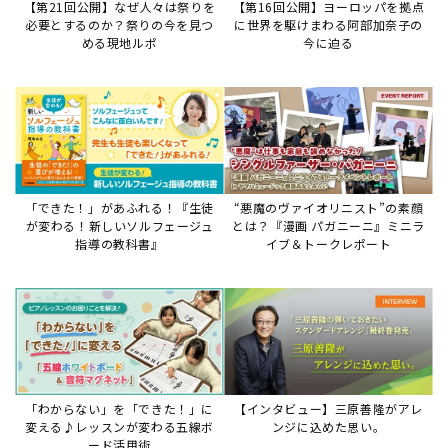
「わからない」を「できた！」に
【インタビュー】三原善隆がアレ
変える♪レッスンが変わる五線ボ
ンジに込めた思い。
ード活用術
サイトからのお知らせ
【お知らせ】ディスクラビア用楽曲デ
ータについて
2026年7月27日
本件は、ディスクラビアをヤマハミュージックデー
タショップと接続してご利用いただいているお客
様への重要なお知らせです。