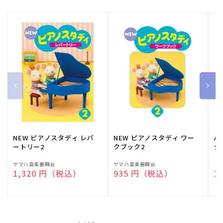
NEW ピアノスタディ レパ
NEW ピアノスタディ ワー
バ
ートリー2
クブック2
ク
販
ヤマハ音楽振興会
販
ヤマハ音楽振興会
販
（
通常価格
1,320 円（税込）
通常価格
935 円（税込）
通
1
売
売
売
元:
元:
元: