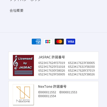
会社概要
決
済
方
法