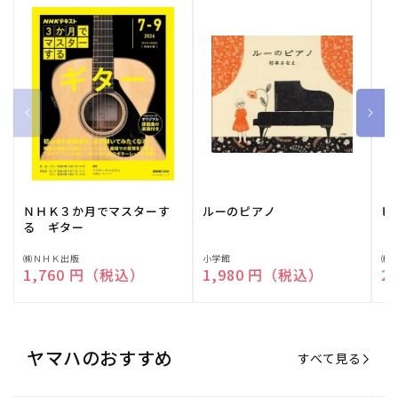
ＮＨＫ３か月でマスターす
ルーのピアノ
ピ
る ギター
販
㈱ＮＨＫ出版
販
小学館
販
㈱
通常価格
1,760 円（税込）
通常価格
1,980 円（税込）
通
2
売
売
売
元:
元:
元:
ヤマハのおすすめ
すべて見る