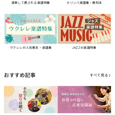
【第21回公開】なぜ人々は祭りを
【第16回公開】ヨーロッパを拠点
必要とするのか？祭りの今を見つ
に世界を駆けまわる阿部加奈子の
める現地ルポ
今に迫る
「できた！」があふれる！『生徒
“悪魔のヴァイオリニスト”の素顔
が変わる！新しいソルフェージュ
とは？『漫画 パガニーニ』ミニラ
指導の教科書』
イブ＆トークレポート