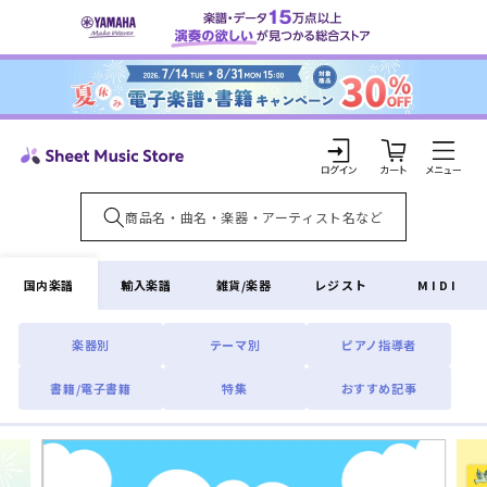
コンテ
ンツに
進む
カ
ー
ト
ロ
グ
イ
国内楽譜
輸入楽譜
雑貨/楽器
レジスト
MIDI
ン
楽器別
テーマ別
ピアノ指導者
書籍/電子書籍
特集
おすすめ記事