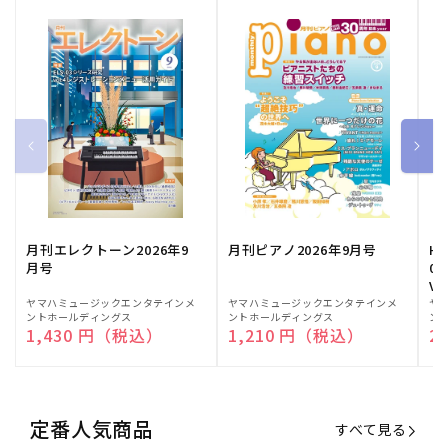
月刊エレクトーン2026年9
月刊ピアノ2026年9月号
HE
月号
03
Vo
販
ヤマハミュージックエンタテインメ
販
ヤマハミュージックエンタテインメ
販
ヤ
ントホールディングス
ントホールディングス
ン
売
売
売
通常価格
1,430 円（税込）
通常価格
1,210 円（税込）
通
2
元:
元:
元:
定番人気商品
すべて見る