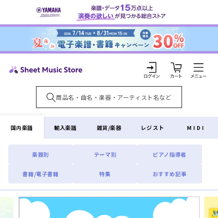
コンテ
ンツに
進む
カ
ー
ト
ロ
グ
イ
国内楽譜
輸入楽譜
雑貨/楽器
レジスト
MIDI
ン
楽器別
テーマ別
ピアノ指導者
書籍/電子書籍
特集
おすすめ記事