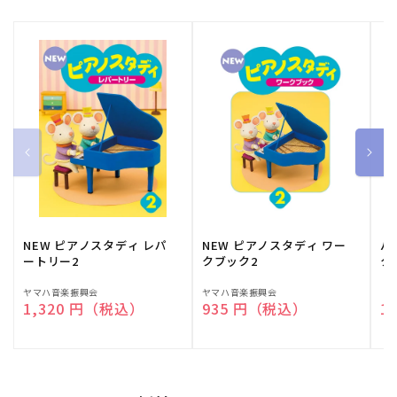
NEW ピアノスタディ レパ
NEW ピアノスタディ ワー
バ
ートリー2
クブック2
ク
販
ヤマハ音楽振興会
販
ヤマハ音楽振興会
販
（
通常価格
1,320 円（税込）
通常価格
935 円（税込）
通
1
売
売
売
元:
元:
元: