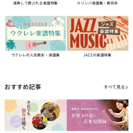
【第21回公開】なぜ人々は祭りを
【第16回公開】ヨーロッパを拠点
必要とするのか？祭りの今を見つ
に世界を駆けまわる阿部加奈子の
める現地ルポ
今に迫る
「できた！」があふれる！『生徒
“悪魔のヴァイオリニスト”の素顔
が変わる！新しいソルフェージュ
とは？『漫画 パガニーニ』ミニラ
指導の教科書』
イブ＆トークレポート