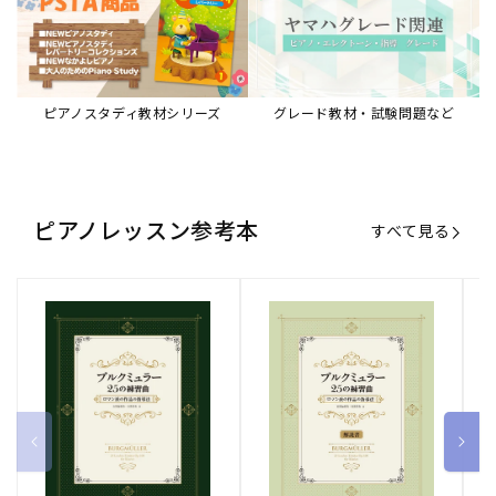
ブルクミュラー25の練習曲
ブルクミュラー25の練習曲
ピ
ロマン派の作品の指導法
ロマン派の作品の指導法
ス
【解説書】
～
販
ヤマハミュージックエンタテインメ
販
ヤマハミュージックエンタテインメ
販
ヤ
ントホールディングス
ントホールディングス
ン
売
売
売
通常価格
1,870 円（税込）
通常価格
1,540 円（税込）
通
2
元:
元:
元:
Sheet Music Store
書籍/電子書籍 特集
すべて見る