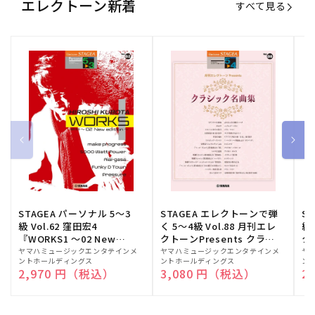
エレクトーン新着
すべて見る
STAGEA パーソナル 5～3
STAGEA エレクトーンで弾
S
級 Vol.62 窪田宏4
く 5～4級 Vol.88 月刊エレ
級
『WORKS1 ～02 New
クトーンPresents クラシ
ク
edition～』
ック名曲集
販
ヤマハミュージックエンタテインメ
販
ヤマハミュージックエンタテインメ
販
ヤ
ントホールディングス
ントホールディングス
ン
売
売
売
通常価格
2,970 円（税込）
通常価格
3,080 円（税込）
通
2
元:
元:
元: