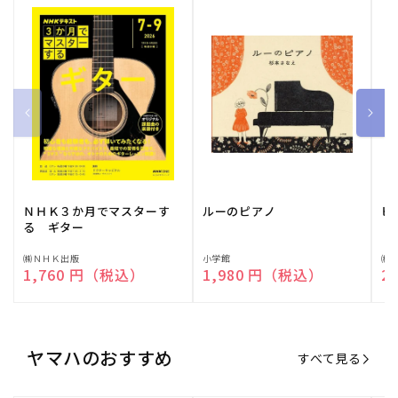
ＮＨＫ３か月でマスターす
ルーのピアノ
ピ
る ギター
販
㈱ＮＨＫ出版
販
小学館
販
㈱
通常価格
1,760 円（税込）
通常価格
1,980 円（税込）
通
2
売
売
売
元:
元:
元:
ヤマハのおすすめ
すべて見る