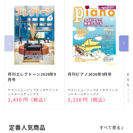
月刊エレクトーン2026年9
月刊ピアノ2026年9月号
HE
月号
03
Vo
販
ヤマハミュージックエンタテインメ
販
ヤマハミュージックエンタテインメ
販
ヤ
ントホールディングス
ントホールディングス
ン
売
売
売
通常価格
1,430 円（税込）
通常価格
1,210 円（税込）
通
2
元:
元:
元:
定番人気商品
すべて見る