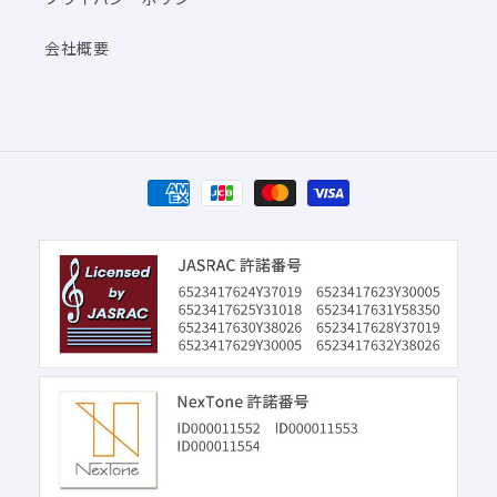
会社概要
決
済
方
法