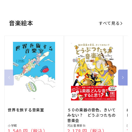
世界を旅する音楽室
５０の楽器の音色、きいて
ね
みない？ どうぶつたちの
し
音楽会
販
小学館
販
河出書房新社
販
ひ
通常価格
1,540 円（税込）
通常価格
2,178 円（税込）
通
1
売
売
売
元:
元:
元:
おすすめ特集
すべて見る
大人向けピアノ教本特集
人気プレイヤーによるスペシャル
演奏動画も