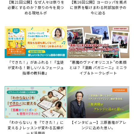
「わからない」を「できた！」に
【インタビュー】三原善隆がアレ
変える♪レッスンが変わる五線ボ
ンジに込めた思い。
ード活用術
サイトからのお知らせ
【お知らせ】ディスクラビア用楽曲デ
ータについて
2026年7月27日
本件は、ディスクラビアをヤマハミュージックデー
タショップと接続してご利用いただいているお客
様への重要なお知らせです。