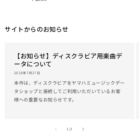
/
1
/
3