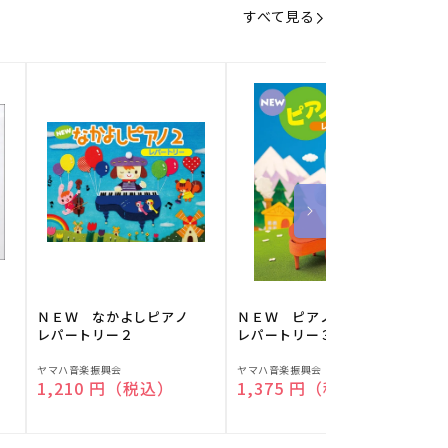
すべて見る
】
ＮＥＷ なかよしピアノ
ＮＥＷ ピアノスタディ
レパートリー２
レパートリー３
販
販
ヤマハ音楽振興会
ヤマハ音楽振興会
O
通常価格
1,210 円（税込）
通常価格
1,375 円（税込）
売
売
元:
元:
元