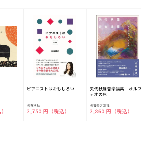
ピアニストはおもしろい
矢代秋雄音楽論集 オル
ェオの死
販
販
㈱春秋社
㈱音楽之友社
込）
通常価格
2,750 円（税込）
通常価格
2,860 円（税込）
売
売
元:
元: