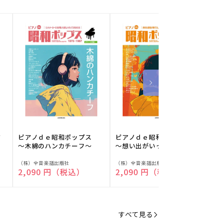
フ
ピアノｄｅ昭和ポップス
ピアノｄｅ昭和ポップス
～木綿のハンカチーフ～
～想い出がいっぱい～
販
販
（株）全音楽譜出版社
（株）全音楽譜出版社
（
通常価格
2,090 円（税込）
通常価格
2,090 円（税込）
売
売
元:
元:
元
すべて見る