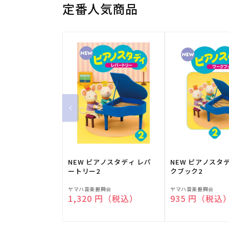
定番人気商品
NEW ピアノスタディ レパ
NEW ピアノスタ
ートリー2
クブック2
販
販
ヤマハ音楽振興会
ヤマハ音楽振興会
通常価格
1,320 円（税込）
通常価格
935 円（税込
売
売
元:
元: