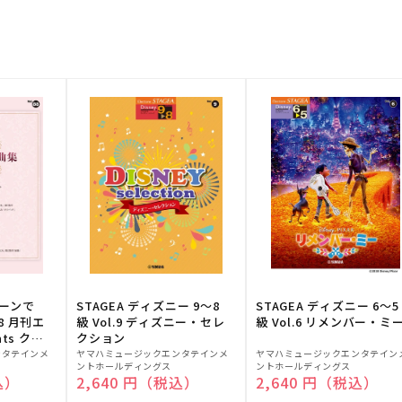
トーンで
STAGEA ディズニー 9～8
STAGEA ディズニー 6～5
88 月刊エ
級 Vol.9 ディズニー・セレ
級 Vol.6 リメンバー・ミ
ts クラ
クション
販
販
ンタテインメ
ヤマハミュージックエンタテインメ
ヤマハミュージックエンタテイン
ントホールディングス
ントホールディングス
売
売
込）
通常価格
2,640 円（税込）
通常価格
2,640 円（税込）
元:
元: