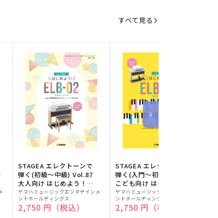
すべて見る
STAGEA エレクトーンで
STAGEA エレクトーンで
S
ー
弾く(初級～中級) Vol.87
弾く(入門～初級) Vol.86
級
大人向け はじめよう！
こども向け はじめよう！
販
ELB-02(楽器のトリセツ
販
ELB-02(楽器のトリセツ
メ
ヤマハミュージックエンタテインメ
ヤマハミュージックエンタテインメ
ヤ
ントホールディングス
ントホールディングス
ン
付)
付)
売
売
通常価格
2,750 円（税込）
通常価格
2,750 円（税込）
元:
元:
元