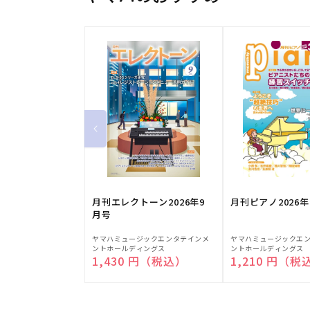
月刊エレクトーン2026年9
月刊ピアノ2026年
月号
販
販
ヤマハミュージックエンタテインメ
ヤマハミュージックエ
ントホールディングス
ントホールディングス
売
売
通常価格
1,430 円（税込）
通常価格
1,210 円（税
元:
元: