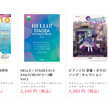
9月号
HELLO！STAGEA ELS-
ピアノソロ 定番！ボカロ
03G/X/XR/XF 5～3級
ソング・セレクション
Vol.1
販
販
ンタテインメ
ヤマハミュージックエンタテインメ
ヤマハミュージックエンタテイン
ントホールディングス
ントホールディングス
売
売
込）
通常価格
2,640 円（税込）
通常価格
3,080 円（税込）
元:
元: