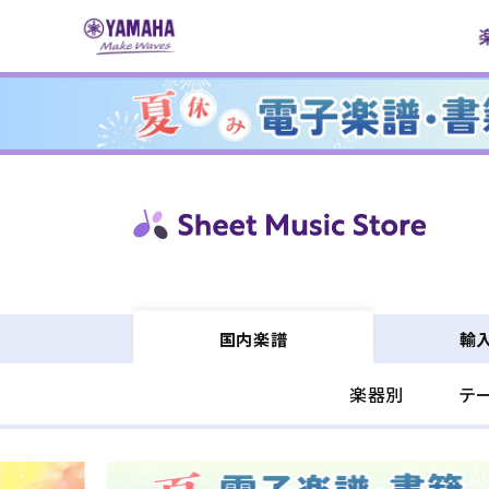
コンテ
ンツに
進む
輸
国内楽譜
楽器別
テ