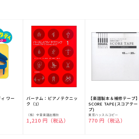
ディ ワー
バーナム：ピアノテクニッ
【楽譜製本＆補修テープ
ク（1）
SCORE TAPE(スコアテー
プ)
販
販
（株）全音楽譜出版社
東京ハッスルコピー
）
通常価格
1,210 円（税込）
通常価格
770 円（税込）
売
売
元:
元: