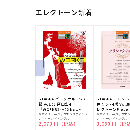
エレクトーン新着
STAGEA パーソナル 5～3
STAGEA エレク
級 Vol.62 窪田宏4
弾く 5～4級 Vol.
『WORKS1 ～02 New
レクトーンPresen
販
edition～』
販
シック名曲集
ヤマハミュージックエンタテインメ
ヤマハミュージックエ
ントホールディングス
ントホールディングス
売
売
通常価格
2,970 円（税込）
通常価格
3,080 円（税
元:
元: