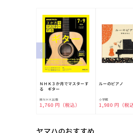
ＮＨＫ３か月でマスターす
ルーのピアノ
る ギター
販
販
㈱ＮＨＫ出版
小学館
通常価格
1,760 円（税込）
通常価格
1,980 円（税
売
売
元:
元:
ヤマハのおすすめ