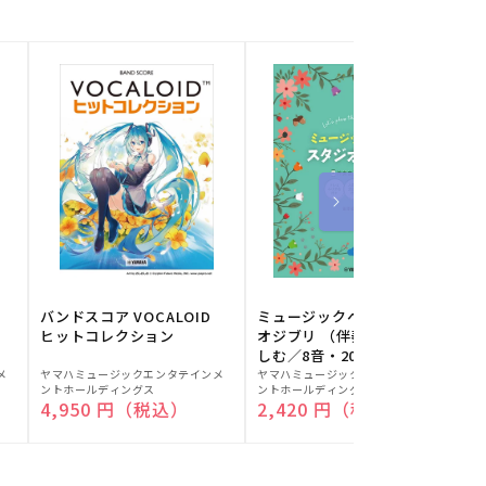
バンドスコア VOCALOID
ミュージックベルでスタジ
ヒットコレクション
オジブリ （伴奏音源と楽
しむ／8音・20音ベル対応
販
販
／ドレミふりがな付）
メ
ヤマハミュージックエンタテインメ
ヤマハミュージックエンタテインメ
ヤ
ントホールディングス
ントホールディングス
ン
売
売
通常価格
4,950 円（税込）
通常価格
2,420 円（税込）
元:
元:
元