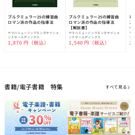
ブルクミュラー25の練習曲
ブルクミュラー25の練習曲
ピ
ロマン派の作品の指導法
ロマン派の作品の指導法
ス
【解説書】
～
販
ヤマハミュージックエンタテインメ
販
ヤマハミュージックエンタテインメ
販
ヤ
ントホールディングス
ントホールディングス
ン
売
売
売
通常価格
1,870 円（税込）
通常価格
1,540 円（税込）
通
2
元:
元:
元:
Sheet Music Store
書籍/電子書籍 特集
すべて見る