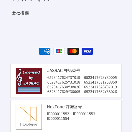
会社概要
決
済
方
法