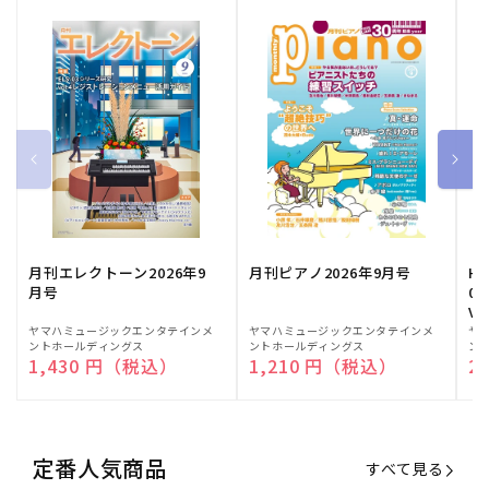
月刊エレクトーン2026年9
月刊ピアノ2026年9月号
HE
月号
03
Vo
販
ヤマハミュージックエンタテインメ
販
ヤマハミュージックエンタテインメ
販
ヤ
ントホールディングス
ントホールディングス
ン
売
売
売
通常価格
1,430 円（税込）
通常価格
1,210 円（税込）
通
2
元:
元:
元:
定番人気商品
すべて見る