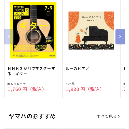
ＮＨＫ３か月でマスターす
ルーのピアノ
ピ
る ギター
販
㈱ＮＨＫ出版
販
小学館
販
㈱
通常価格
1,760 円（税込）
通常価格
1,980 円（税込）
通
2
売
売
売
元:
元:
元:
ヤマハのおすすめ
すべて見る