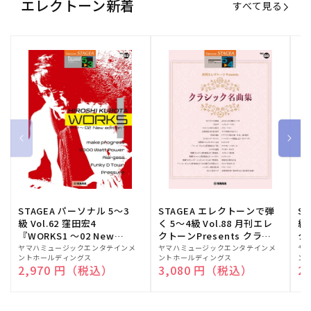
エレクトーン新着
すべて見る
STAGEA パーソナル 5～3
STAGEA エレクトーンで弾
S
級 Vol.62 窪田宏4
く 5～4級 Vol.88 月刊エレ
級
『WORKS1 ～02 New
クトーンPresents クラシ
ク
edition～』
ック名曲集
販
ヤマハミュージックエンタテインメ
販
ヤマハミュージックエンタテインメ
販
ヤ
ントホールディングス
ントホールディングス
ン
売
売
売
通常価格
2,970 円（税込）
通常価格
3,080 円（税込）
通
2
元:
元:
元: