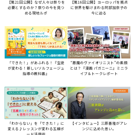
【第21回公開】なぜ人々は祭りを
【第16回公開】ヨーロッパを拠点
必要とするのか？祭りの今を見つ
に世界を駆けまわる阿部加奈子の
める現地ルポ
今に迫る
「できた！」があふれる！『生徒
“悪魔のヴァイオリニスト”の素顔
が変わる！新しいソルフェージュ
とは？『漫画 パガニーニ』ミニラ
指導の教科書』
イブ＆トークレポート
「わからない」を「できた！」に
【インタビュー】三原善隆がアレ
変える♪レッスンが変わる五線ボ
ンジに込めた思い。
ード活用術