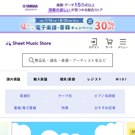
コンテ
ンツに
進む
カ
ー
ト
ロ
グ
イ
国内楽譜
輸入楽譜
雑貨/楽器
レジスト
MIDI
ン
楽器別
テーマ別
ピアノ指導者
書籍/電子書籍
特集
おすすめ記事