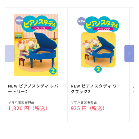
NEW ピアノスタディ レパ
NEW ピアノスタディ ワー
バ
ートリー2
クブック2
ク
販
ヤマハ音楽振興会
販
ヤマハ音楽振興会
販
（
通常価格
1,320 円（税込）
通常価格
935 円（税込）
通
1
売
売
売
元:
元:
元: