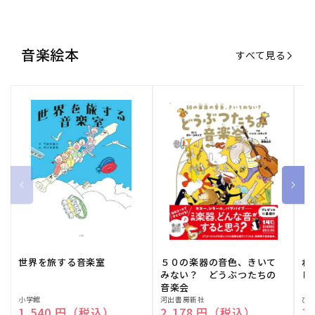
音楽絵本
すべて見る
世界を旅する音楽室
５０の楽器の音色、きいて
ね
みない？ どうぶつたちの
し
音楽会
販
小学館
販
河出書房新社
販
ひ
通常価格
1,540 円（税込）
通常価格
2,178 円（税込）
通
1