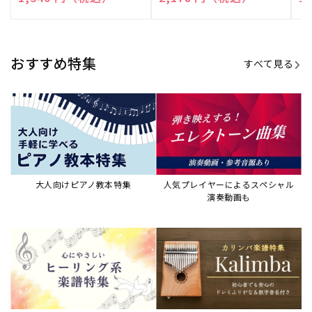
売
売
売
元:
元:
元:
おすすめ特集
すべて見る
大人向けピアノ教本特集
人気プレイヤーによるスペシャル
演奏動画も