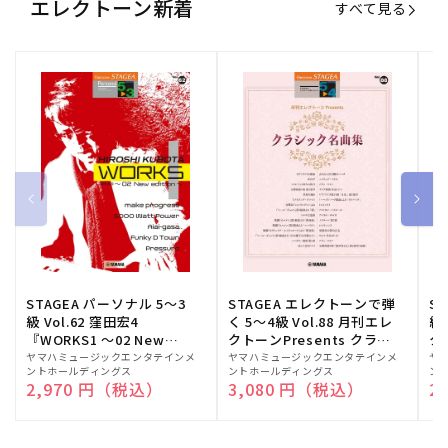
エレクトーン新着
すべて見る
STAGEA パーソナル 5～3
STAGEA エレクトーンで弾
S
級 Vol.62 窪田宏4
く 5～4級 Vol.88 月刊エレ
級
『WORKS1 ～02 New
クトーンPresents クラシ
ク
edition～』
ック名曲集
販
ヤマハミュージックエンタテインメ
販
ヤマハミュージックエンタテインメ
販
ヤ
ントホールディングス
ントホールディングス
ン
売
売
売
通常価格
2,970 円（税込）
通常価格
3,080 円（税込）
通
2
元:
元:
元: