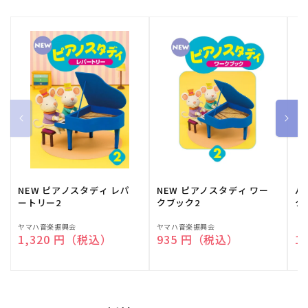
NEW ピアノスタディ レパ
NEW ピアノスタディ ワー
バ
ートリー2
クブック2
ク
販
ヤマハ音楽振興会
販
ヤマハ音楽振興会
販
（
通常価格
1,320 円（税込）
通常価格
935 円（税込）
通
1
売
売
売
元:
元:
元: