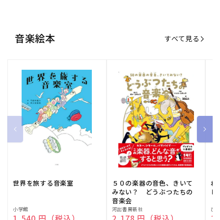
音楽絵本
すべて見る
世界を旅する音楽室
５０の楽器の音色、きいて
ね
みない？ どうぶつたちの
し
音楽会
販
小学館
販
河出書房新社
販
ひ
通常価格
1,540 円（税込）
通常価格
2,178 円（税込）
通
1