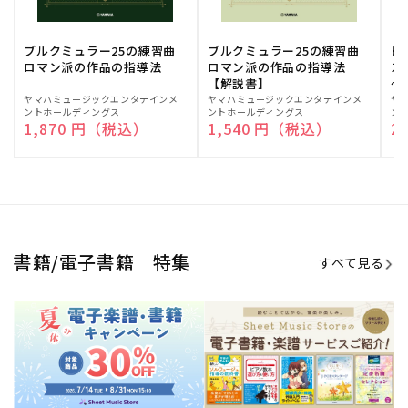
ブルクミュラー25の練習曲
ブルクミュラー25の練習曲
ピ
ロマン派の作品の指導法
ロマン派の作品の指導法
ス
【解説書】
～
販
ヤマハミュージックエンタテインメ
販
ヤマハミュージックエンタテインメ
販
ヤ
ントホールディングス
ントホールディングス
ン
売
売
売
通常価格
1,870 円（税込）
通常価格
1,540 円（税込）
通
2
元:
元:
元:
Sheet Music Store
書籍/電子書籍 特集
すべて見る