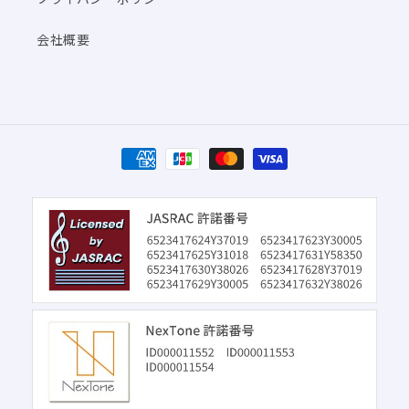
会社概要
決
済
方
法