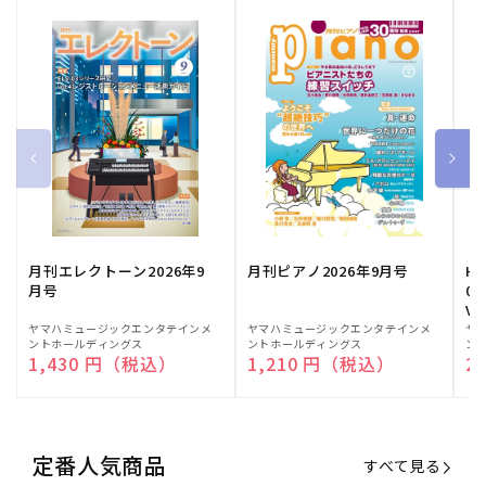
月刊エレクトーン2026年9
月刊ピアノ2026年9月号
HE
月号
03
Vo
販
ヤマハミュージックエンタテインメ
販
ヤマハミュージックエンタテインメ
販
ヤ
ントホールディングス
ントホールディングス
ン
売
売
売
通常価格
1,430 円（税込）
通常価格
1,210 円（税込）
通
2
元:
元:
元:
定番人気商品
すべて見る