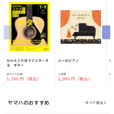
ＮＨＫ３か月でマスターす
ルーのピアノ
ピ
る ギター
販
㈱ＮＨＫ出版
販
小学館
販
㈱
通常価格
1,760 円（税込）
通常価格
1,980 円（税込）
通
2
売
売
売
元:
元:
元:
ヤマハのおすすめ
すべて見る