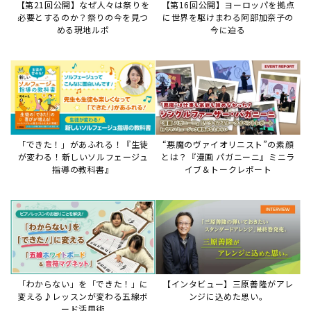
【第21回公開】なぜ人々は祭りを
【第16回公開】ヨーロッパを拠点
必要とするのか？祭りの今を見つ
に世界を駆けまわる阿部加奈子の
める現地ルポ
今に迫る
「できた！」があふれる！『生徒
“悪魔のヴァイオリニスト”の素顔
が変わる！新しいソルフェージュ
とは？『漫画 パガニーニ』ミニラ
指導の教科書』
イブ＆トークレポート
「わからない」を「できた！」に
【インタビュー】三原善隆がアレ
変える♪レッスンが変わる五線ボ
ンジに込めた思い。
ード活用術