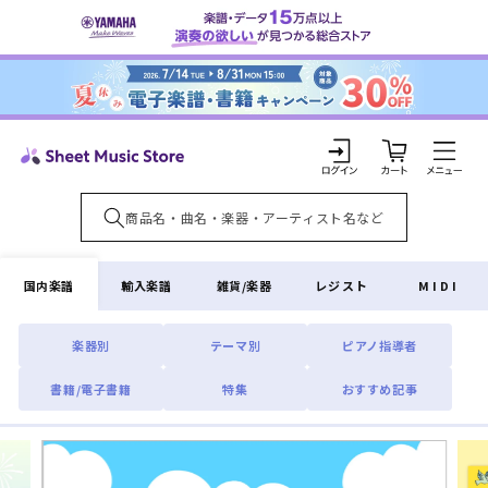
コンテ
ンツに
進む
カ
ー
ト
ロ
グ
イ
国内楽譜
輸入楽譜
雑貨/楽器
レジスト
MIDI
ン
楽器別
テーマ別
ピアノ指導者
書籍/電子書籍
特集
おすすめ記事