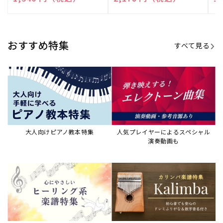
売
売
売
元:
元:
元:
おすすめ特集
すべて見る
大人向けピアノ教本特集
人気プレイヤーによるスペシャル
演奏動画も