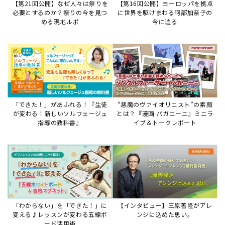
【第21回公開】なぜ人々は祭りを
【第16回公開】ヨーロッパを拠点
必要とするのか？祭りの今を見つ
に世界を駆けまわる阿部加奈子の
める現地ルポ
今に迫る
「できた！」があふれる！『生徒
“悪魔のヴァイオリニスト”の素顔
が変わる！新しいソルフェージュ
とは？『漫画 パガニーニ』ミニラ
指導の教科書』
イブ＆トークレポート
「わからない」を「できた！」に
【インタビュー】三原善隆がアレ
変える♪レッスンが変わる五線ボ
ンジに込めた思い。
ード活用術