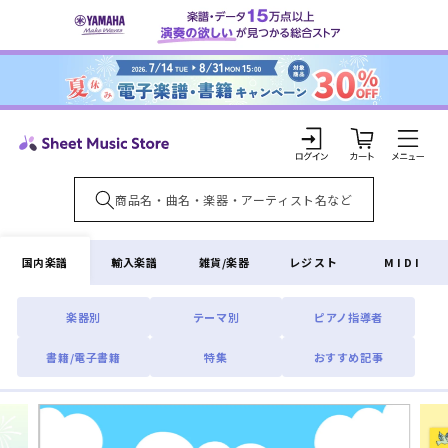
コンテ
ンツに
進む
カ
ー
ト
ロ
グ
イ
国内楽譜
輸入楽譜
雑貨/楽器
レジスト
MIDI
ン
楽器別
テーマ別
ピアノ指導者
書籍/電子書籍
特集
おすすめ記事