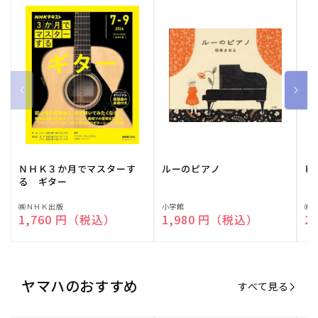
ＮＨＫ３か月でマスターす
ルーのピアノ
ピ
る ギター
販
㈱ＮＨＫ出版
販
小学館
販
㈱
通常価格
1,760 円（税込）
通常価格
1,980 円（税込）
通
2
売
売
売
元:
元:
元:
ヤマハのおすすめ
すべて見る