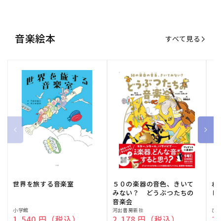
音楽絵本
すべて見る
世界を旅する音楽室
５０の楽器の音色、きいて
ね
みない？ どうぶつたちの
し
音楽会
販
小学館
販
河出書房新社
販
ひ
通常価格
1,540 円（税込）
通常価格
2,178 円（税込）
通
1