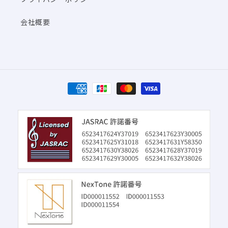
会社概要
決
済
方
法