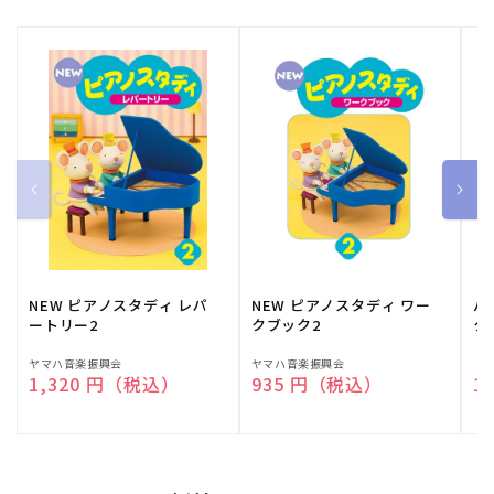
NEW ピアノスタディ レパ
NEW ピアノスタディ ワー
バ
ートリー2
クブック2
ク
販
ヤマハ音楽振興会
販
ヤマハ音楽振興会
販
（
通常価格
1,320 円（税込）
通常価格
935 円（税込）
通
1
売
売
売
元:
元:
元: