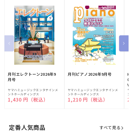
月刊エレクトーン2026年9
月刊ピアノ2026年9月号
HE
月号
03
Vo
販
ヤマハミュージックエンタテインメ
販
ヤマハミュージックエンタテインメ
販
ヤ
ントホールディングス
ントホールディングス
ン
売
売
売
通常価格
1,430 円（税込）
通常価格
1,210 円（税込）
通
2
元:
元:
元:
定番人気商品
すべて見る