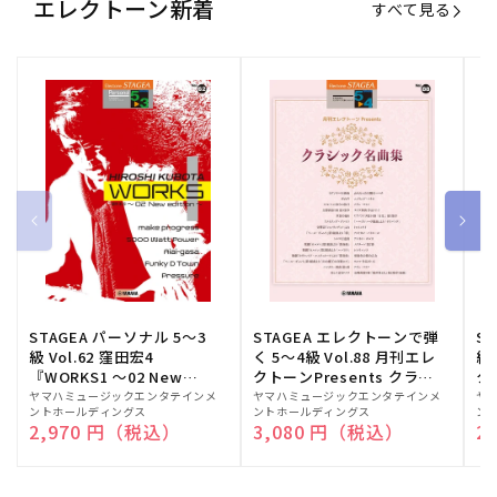
エレクトーン新着
すべて見る
STAGEA パーソナル 5～3
STAGEA エレクトーンで弾
S
級 Vol.62 窪田宏4
く 5～4級 Vol.88 月刊エレ
級
『WORKS1 ～02 New
クトーンPresents クラシ
ク
edition～』
ック名曲集
販
ヤマハミュージックエンタテインメ
販
ヤマハミュージックエンタテインメ
販
ヤ
ントホールディングス
ントホールディングス
ン
売
売
売
通常価格
2,970 円（税込）
通常価格
3,080 円（税込）
通
2
元:
元:
元: