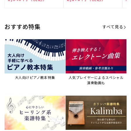
売
売
売
元:
元:
元:
おすすめ特集
すべて見る
大人向けピアノ教本特集
人気プレイヤーによるスペシャル
演奏動画も