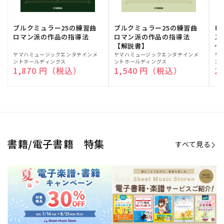
ブルクミュラー25の練習曲
ブルクミュラー25の練習曲
ピ
ロマン派の作品の指導法
ロマン派の作品の指導法
ス
【解説書】
～
販
ヤマハミュージックエンタテインメ
販
ヤマハミュージックエンタテインメ
販
ヤ
ントホールディングス
ントホールディングス
ン
売
売
売
通常価格
1,870 円（税込）
通常価格
1,540 円（税込）
通
2
元:
元:
元:
Sheet Music Store
書籍/電子書籍 特集
すべて見る