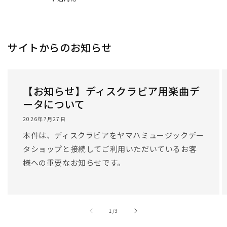
/
1
/
3