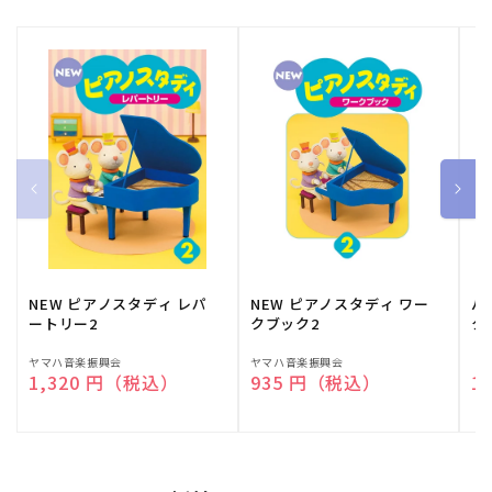
NEW ピアノスタディ レパ
NEW ピアノスタディ ワー
バ
ートリー2
クブック2
ク
販
ヤマハ音楽振興会
販
ヤマハ音楽振興会
販
（
通常価格
1,320 円（税込）
通常価格
935 円（税込）
通
1
売
売
売
元:
元:
元: