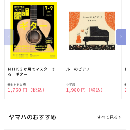
ＮＨＫ３か月でマスターす
ルーのピアノ
ピ
る ギター
販
㈱ＮＨＫ出版
販
小学館
販
㈱
通常価格
1,760 円（税込）
通常価格
1,980 円（税込）
通
2
売
売
売
元:
元:
元:
ヤマハのおすすめ
すべて見る