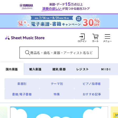
コンテ
ンツに
進む
カ
ー
ト
ロ
グ
イ
国内楽譜
輸入楽譜
雑貨/楽器
レジスト
MIDI
ン
楽器別
テーマ別
ピアノ指導者
書籍/電子書籍
特集
おすすめ記事