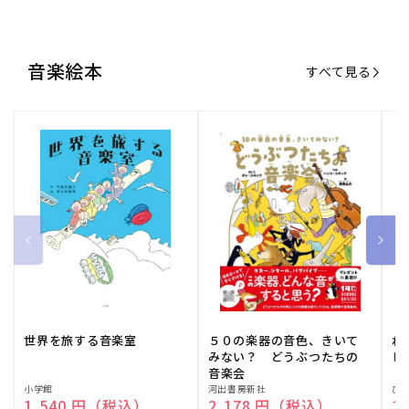
世界を旅する音楽室
５０の楽器の音色、きいて
ね
みない？ どうぶつたちの
し
音楽会
販
小学館
販
河出書房新社
販
ひ
通常価格
1,540 円（税込）
通常価格
2,178 円（税込）
通
1
売
売
売
元:
元:
元:
おすすめ特集
すべて見る
大人向けピアノ教本特集
人気プレイヤーによるスペシャル
演奏動画も