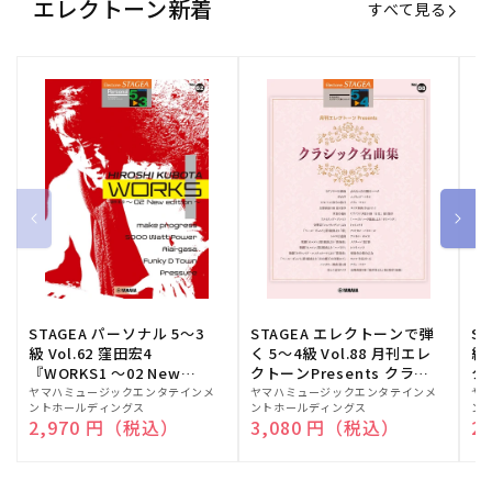
エレクトーン新着
すべて見る
STAGEA パーソナル 5～3
STAGEA エレクトーンで弾
S
級 Vol.62 窪田宏4
く 5～4級 Vol.88 月刊エレ
級
『WORKS1 ～02 New
クトーンPresents クラシ
ク
edition～』
ック名曲集
販
ヤマハミュージックエンタテインメ
販
ヤマハミュージックエンタテインメ
販
ヤ
ントホールディングス
ントホールディングス
ン
売
売
売
通常価格
2,970 円（税込）
通常価格
3,080 円（税込）
通
2
元:
元:
元: