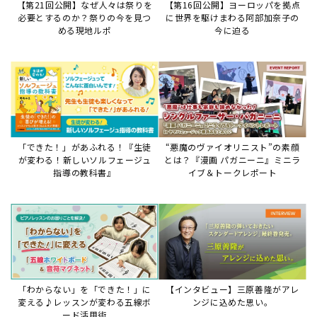
「わからない」を「できた！」に
【インタビュー】三原善隆がアレ
変える♪レッスンが変わる五線ボ
ンジに込めた思い。
ード活用術
サイトからのお知らせ
【お知らせ】ディスクラビア用楽曲デ
ータについて
2026年7月27日
本件は、ディスクラビアをヤマハミュージックデー
タショップと接続してご利用いただいているお客
様への重要なお知らせです。