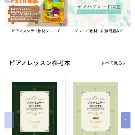
ブルクミュラー25の練習曲
ブルクミュラー25の練習曲
ピ
ロマン派の作品の指導法
ロマン派の作品の指導法
ス
【解説書】
～
販
ヤマハミュージックエンタテインメ
販
ヤマハミュージックエンタテインメ
販
ヤ
ントホールディングス
ントホールディングス
ン
売
売
売
通常価格
1,870 円（税込）
通常価格
1,540 円（税込）
通
2
元:
元:
元:
Sheet Music Store
書籍/電子書籍 特集
すべて見る