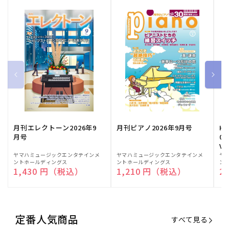
月刊エレクトーン2026年9
月刊ピアノ2026年9月号
HE
月号
03
Vo
販
ヤマハミュージックエンタテインメ
販
ヤマハミュージックエンタテインメ
販
ヤ
ントホールディングス
ントホールディングス
ン
売
売
売
通常価格
1,430 円（税込）
通常価格
1,210 円（税込）
通
2
元:
元:
元:
定番人気商品
すべて見る