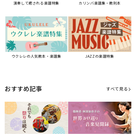
【第21回公開】なぜ人々は祭りを
【第16回公開】ヨーロッパを拠点
必要とするのか？祭りの今を見つ
に世界を駆けまわる阿部加奈子の
める現地ルポ
今に迫る
「できた！」があふれる！『生徒
“悪魔のヴァイオリニスト”の素顔
が変わる！新しいソルフェージュ
とは？『漫画 パガニーニ』ミニラ
指導の教科書』
イブ＆トークレポート