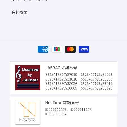
会社概要
決
済
方
法