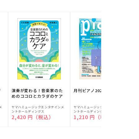
ジ
演奏が変わる！音楽家のた
月刊ピアノ2026年8月号
めのココロとカラダのケア
販
販
メ
ヤマハミュージックエンタテインメ
ヤマハミュージックエンタテインメ
ヤ
ントホールディングス
ントホールディングス
ン
売
売
通常価格
2,420 円（税込）
通常価格
1,210 円（税込）
元:
元:
元