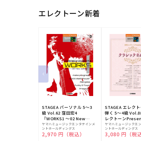
エレクトーン新着
STAGEA パーソナル 5～3
STAGEA エレク
級 Vol.62 窪田宏4
弾く 5～4級 Vol.
『WORKS1 ～02 New
レクトーンPresen
販
edition～』
販
シック名曲集
ヤマハミュージックエンタテインメ
ヤマハミュージックエ
ントホールディングス
ントホールディングス
売
売
通常価格
2,970 円（税込）
通常価格
3,080 円（税
元:
元: