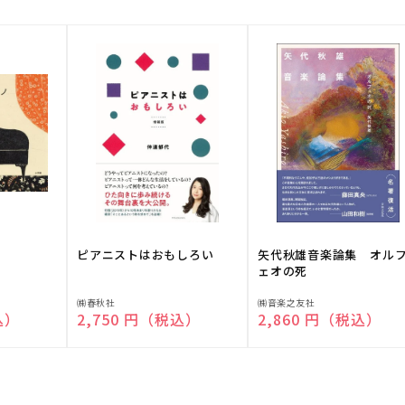
ピアニストはおもしろい
矢代秋雄音楽論集 オル
ェオの死
販
販
㈱春秋社
㈱音楽之友社
込）
通常価格
2,750 円（税込）
通常価格
2,860 円（税込）
売
売
元:
元: