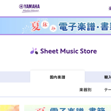
コンテ
ンツに
進む
輸
国内楽譜
楽器別
テ