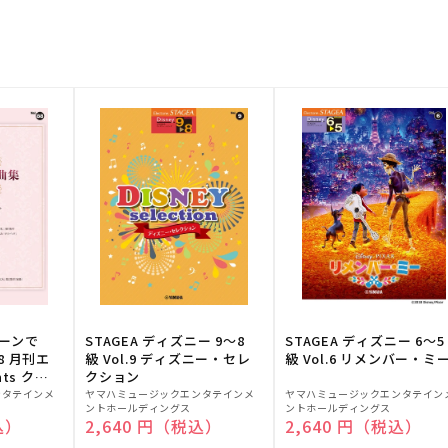
トーンで
STAGEA ディズニー 9～8
STAGEA ディズニー 6～5
88 月刊エ
級 Vol.9 ディズニー・セレ
級 Vol.6 リメンバー・ミ
ts クラ
クション
販
販
ンタテインメ
ヤマハミュージックエンタテインメ
ヤマハミュージックエンタテイン
ントホールディングス
ントホールディングス
売
売
込）
通常価格
2,640 円（税込）
通常価格
2,640 円（税込）
元:
元: