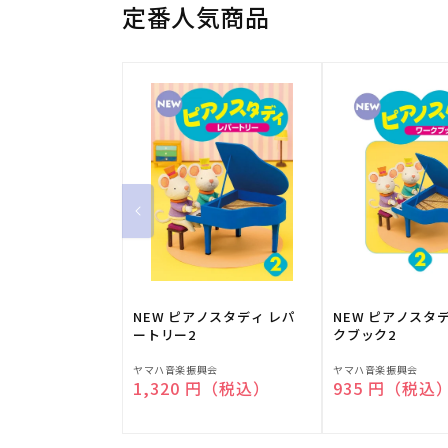
定番人気商品
NEW ピアノスタディ レパ
NEW ピアノスタ
ートリー2
クブック2
販
販
ヤマハ音楽振興会
ヤマハ音楽振興会
通常価格
1,320 円（税込）
通常価格
935 円（税込
売
売
元:
元: