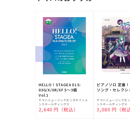
HELLO！STAGEA ELS-
ピアノソロ 定番
03G/X/XR/XF 5～3級
ソング・セレクシ
Vol.1
販
販
ヤマハミュージックエンタテインメ
ヤマハミュージックエ
ントホールディングス
ントホールディングス
売
売
通常価格
2,640 円（税込）
通常価格
3,080 円（税
元:
元: