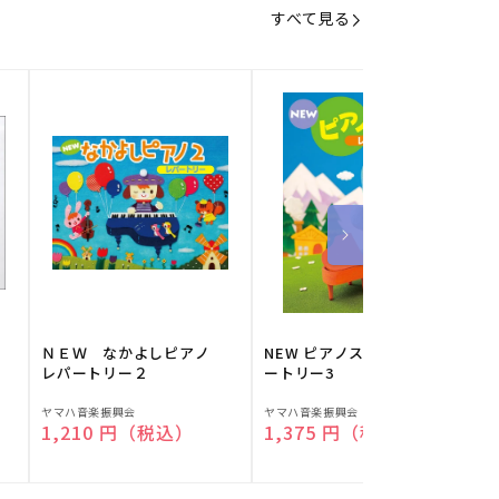
すべて見る
】
ＮＥＷ なかよしピアノ
NEW ピアノスタディ レパ
レパートリー２
ートリー3
販
販
ヤマハ音楽振興会
ヤマハ音楽振興会
O
通常価格
1,210 円（税込）
通常価格
1,375 円（税込）
売
売
元:
元:
元