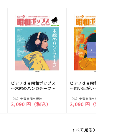
フ
ピアノｄｅ昭和ポップス
ピアノｄｅ昭和ポップス
～木綿のハンカチーフ～
～想い出がいっぱい～
販
販
（株）全音楽譜出版社
（株）全音楽譜出版社
（
通常価格
2,090 円（税込）
通常価格
2,090 円（税込）
売
売
元:
元:
元
すべて見る