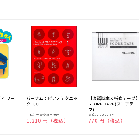
ディ ワー
バーナム：ピアノテクニッ
【楽譜製本＆補修テープ
ク（1）
SCORE TAPE(スコアテー
プ)
販
販
（株）全音楽譜出版社
東京ハッスルコピー
）
通常価格
1,210 円（税込）
通常価格
770 円（税込）
売
売
元:
元: