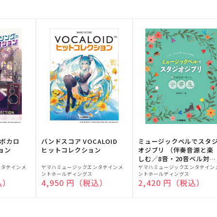
！ボカロ
バンドスコア VOCALOID
ミュージックベルでスタ
ョン
ヒットコレクション
オジブリ （伴奏音源と楽
しむ／8音・20音ベル対応
販
販
／ドレミふりがな付）
ンタテインメ
ヤマハミュージックエンタテインメ
ヤマハミュージックエンタテイン
ントホールディングス
ントホールディングス
売
売
込）
通常価格
4,950 円（税込）
通常価格
2,420 円（税込）
元:
元: