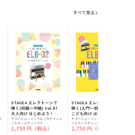
すべて見る
STAGEA エレクトーンで
STAGEA エレクトーンで
S
ー
弾く(初級～中級) Vol.87
弾く(入門～初級) Vol.86
級
大人向け はじめよう！
こども向け はじめよう！
販
ELB-02(楽器のトリセツ
販
ELB-02(楽器のトリセツ
メ
ヤマハミュージックエンタテインメ
ヤマハミュージックエンタテインメ
ヤ
ントホールディングス
ントホールディングス
ン
付)
付)
売
売
通常価格
2,750 円（税込）
通常価格
2,750 円（税込）
元:
元:
元