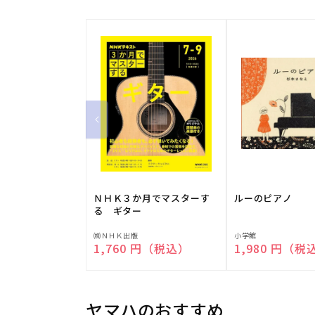
ＮＨＫ３か月でマスターす
ルーのピアノ
る ギター
販
販
㈱ＮＨＫ出版
小学館
通常価格
1,760 円（税込）
通常価格
1,980 円（税
売
売
元:
元:
ヤマハのおすすめ