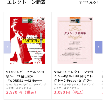
エレクトーン新着
すべて見る
STAGEA パーソナル 5～3
STAGEA エレクトーンで弾
S
級 Vol.62 窪田宏4
く 5～4級 Vol.88 月刊エレ
級
『WORKS1 ～02 New
クトーンPresents クラシ
ク
edition～』
ック名曲集
販
ヤマハミュージックエンタテインメ
販
ヤマハミュージックエンタテインメ
販
ヤ
ントホールディングス
ントホールディングス
ン
売
売
売
通常価格
2,970 円（税込）
通常価格
3,080 円（税込）
通
2
元:
元:
元: