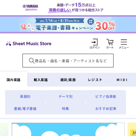
コンテ
ンツに
進む
カ
ー
ト
ロ
グ
イ
国内楽譜
輸入楽譜
雑貨/楽器
レジスト
MIDI
ン
楽器別
テーマ別
ピアノ指導者
書籍/電子書籍
特集
おすすめ記事