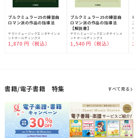
ブルクミュラー25の練習曲
ブルクミュラー25の練習曲
ピ
ロマン派の作品の指導法
ロマン派の作品の指導法
ス
【解説書】
～
販
ヤマハミュージックエンタテインメ
販
ヤマハミュージックエンタテインメ
販
ヤ
ントホールディングス
ントホールディングス
ン
売
売
売
通常価格
1,870 円（税込）
通常価格
1,540 円（税込）
通
2
元:
元:
元:
Sheet Music Store
書籍/電子書籍 特集
すべて見る