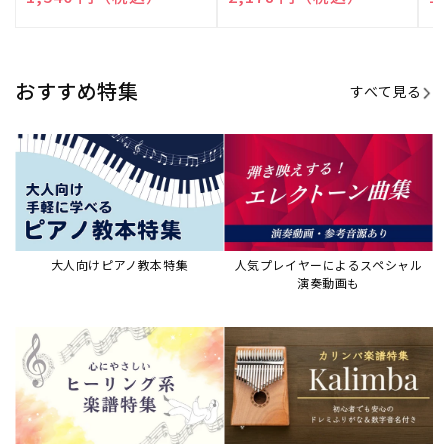
売
売
売
元:
元:
元:
おすすめ特集
すべて見る
大人向けピアノ教本特集
人気プレイヤーによるスペシャル
演奏動画も