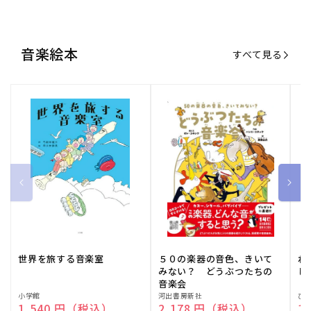
音楽絵本
すべて見る
世界を旅する音楽室
５０の楽器の音色、きいて
ね
みない？ どうぶつたちの
し
音楽会
販
小学館
販
河出書房新社
販
ひ
通常価格
1,540 円（税込）
通常価格
2,178 円（税込）
通
1