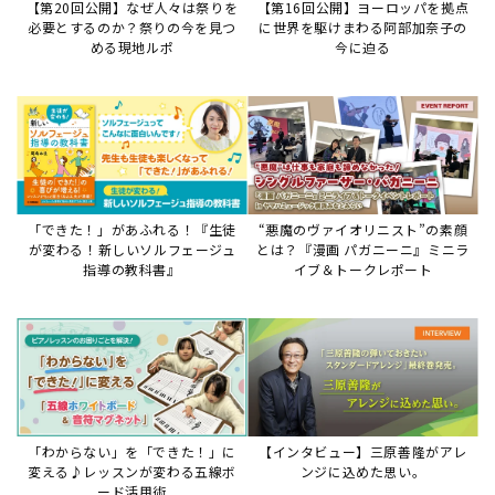
【第20回公開】なぜ人々は祭りを
【第16回公開】ヨーロッパを拠点
必要とするのか？祭りの今を見つ
に世界を駆けまわる阿部加奈子の
める現地ルポ
今に迫る
「できた！」があふれる！『生徒
“悪魔のヴァイオリニスト”の素顔
が変わる！新しいソルフェージュ
とは？『漫画 パガニーニ』ミニラ
指導の教科書』
イブ＆トークレポート
「わからない」を「できた！」に
【インタビュー】三原善隆がアレ
変える♪レッスンが変わる五線ボ
ンジに込めた思い。
ード活用術