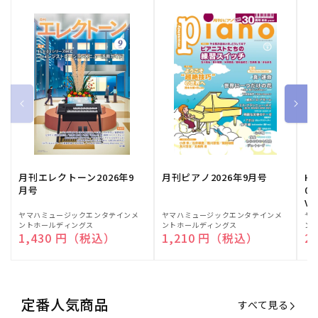
月刊エレクトーン2026年9
月刊ピアノ2026年9月号
HE
月号
03
Vo
販
ヤマハミュージックエンタテインメ
販
ヤマハミュージックエンタテインメ
販
ヤ
ントホールディングス
ントホールディングス
ン
売
売
売
通常価格
1,430 円（税込）
通常価格
1,210 円（税込）
通
2
元:
元:
元:
定番人気商品
すべて見る