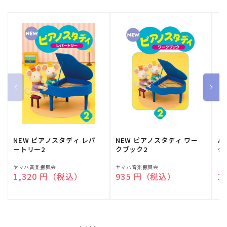
NEW ピアノスタディ レパ
NEW ピアノスタディ ワー
バ
ートリー2
クブック2
ク
販
ヤマハ音楽振興会
販
ヤマハ音楽振興会
販
（
通常価格
1,320 円（税込）
通常価格
935 円（税込）
通
1
売
売
売
元:
元:
元: