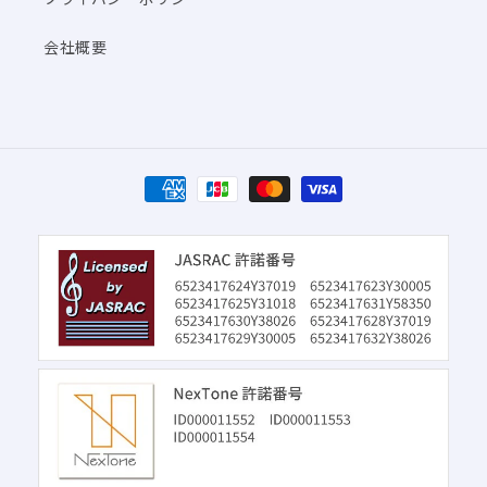
会社概要
決
済
方
法