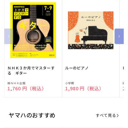
ＮＨＫ３か月でマスターす
ルーのピアノ
ピ
る ギター
販
㈱ＮＨＫ出版
販
小学館
販
㈱
通常価格
1,760 円（税込）
通常価格
1,980 円（税込）
通
2
売
売
売
元:
元:
元:
ヤマハのおすすめ
すべて見る