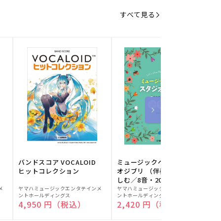
すべて見る
バンドスコア VOCALOID
ミュージックベルでスタジ
ヒットコレクション
オジブリ （伴奏音源と楽
しむ／8音・20音ベル対応
販
販
／ドレミふりがな付）
メ
ヤマハミュージックエンタテインメ
ヤマハミュージックエンタテインメ
ヤ
ントホールディングス
ントホールディングス
ン
売
売
通常価格
4,950 円（税込）
通常価格
2,420 円（税込）
元:
元:
元