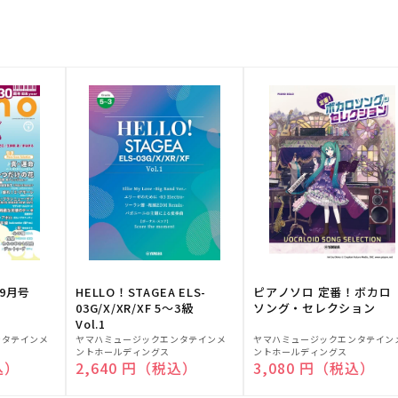
9月号
HELLO！STAGEA ELS-
ピアノソロ 定番！ボカロ
03G/X/XR/XF 5～3級
ソング・セレクション
Vol.1
販
販
ンタテインメ
ヤマハミュージックエンタテインメ
ヤマハミュージックエンタテイン
ントホールディングス
ントホールディングス
売
売
込）
通常価格
2,640 円（税込）
通常価格
3,080 円（税込）
元:
元: