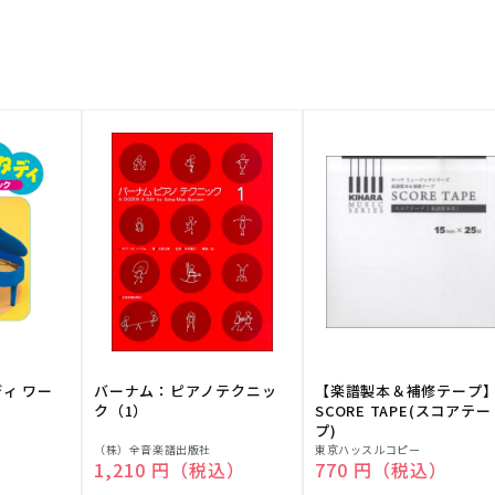
ディ ワー
バーナム：ピアノテクニッ
【楽譜製本＆補修テープ
ク（1）
SCORE TAPE(スコアテー
プ)
販
販
（株）全音楽譜出版社
東京ハッスルコピー
）
通常価格
1,210 円（税込）
通常価格
770 円（税込）
売
売