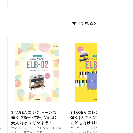
元:
元:
元
すべて見る
STAGEA エレクトーンで
STAGEA エレクトーンで
S
ー
弾く(初級～中級) Vol.87
弾く(入門～初級) Vol.86
級
大人向け はじめよう！
こども向け はじめよう！
販
ELB-02(楽器のトリセツ
販
ELB-02(楽器のトリセツ
メ
ヤマハミュージックエンタテインメ
ヤマハミュージックエンタテインメ
ヤ
ントホールディングス
ントホールディングス
ン