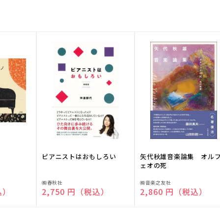
ピアニストはおもしろい
矢代秋雄音楽論集 オル
ェオの死
販
販
㈱春秋社
㈱音楽之友社
込）
通常価格
2,750 円（税込）
通常価格
2,860 円（税込）
売
売
元:
元: