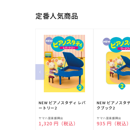
定番人気商品
NEW ピアノスタディ レパ
NEW ピアノスタ
ートリー2
クブック2
販
販
ヤマハ音楽振興会
ヤマハ音楽振興会
通常価格
1,320 円（税込）
通常価格
935 円（税込
売
売