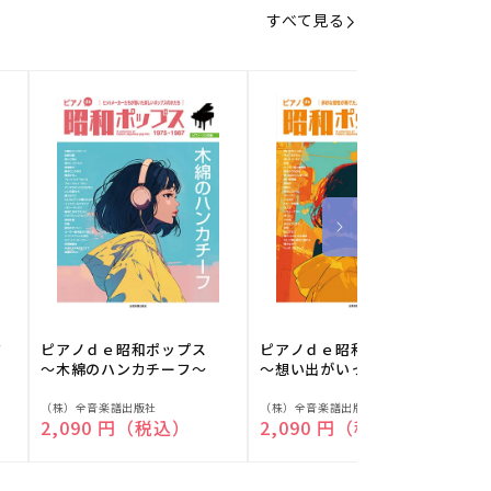
すべて見る
フ
ピアノｄｅ昭和ポップス
ピアノｄｅ昭和ポップス
～木綿のハンカチーフ～
～想い出がいっぱい～
販
販
（株）全音楽譜出版社
（株）全音楽譜出版社
（
通常価格
2,090 円（税込）
通常価格
2,090 円（税込）
売
売
元:
元:
元