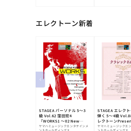
元:
元:
エレクトーン新着
STAGEA パーソナル 5～3
STAGEA エレク
級 Vol.62 窪田宏4
弾く 5～4級 Vol.
『WORKS1 ～02 New
レクトーンPresen
販
edition～』
販
シック名曲集
ヤマハミュージックエンタテインメ
ヤマハミュージックエ
ントホールディングス
ントホールディングス