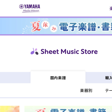
コンテ
ンツに
進む
輸
国内楽譜
楽器別
テ