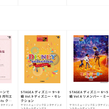
元:
元:
トーンで
STAGEA ディズニー 9～8
STAGEA ディズニー 6～5
88 月刊エ
級 Vol.9 ディズニー・セレ
級 Vol.6 リメンバー・ミ
ts クラ
クション
販
販
ンタテインメ
ヤマハミュージックエンタテインメ
ヤマハミュージックエンタテイン
ントホールディングス
ントホールディングス