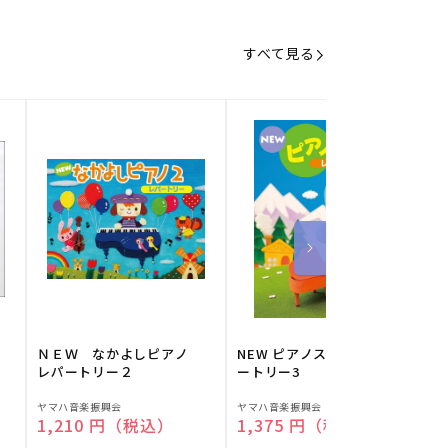
すべて見る
】
ＮＥＷ なかよしピアノ
NEW ピアノスタディ レパ
レパートリー２
ートリー3
販
販
ヤマハ音楽振興会
ヤマハ音楽振興会
O
通常価格
1,210 円（税込）
通常価格
1,375 円（税込）
売
売