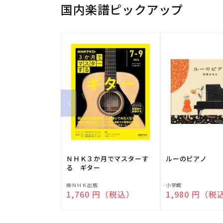
国内楽譜ピックアップ
ＮＨＫ３か月でマスターす
ルーのピアノ
る ギター
販
販
㈱ＮＨＫ出版
小学館
通常価格
1,760 円（税込）
通常価格
1,980 円（税
売
売
元:
元: