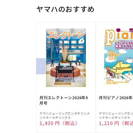
ヤマハのおすすめ
月刊エレクトーン2026年9
月刊ピアノ2026年
月号
販
販
ヤマハミュージックエンタテインメ
ヤマハミュージックエ
ントホールディングス
ントホールディングス
売
売
通常価格
1,430 円（税込）
通常価格
1,210 円（税
元:
元: