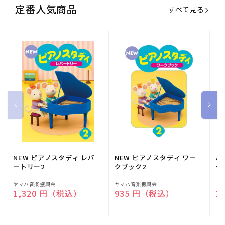
定番人気商品
すべて見る
NEW ピアノスタディ レパ
NEW ピアノスタディ ワー
バ
ートリー2
クブック2
ク
販
ヤマハ音楽振興会
販
ヤマハ音楽振興会
販
（
通常価格
1,320 円（税込）
通常価格
935 円（税込）
通
1
売
売
売
元:
元:
元: