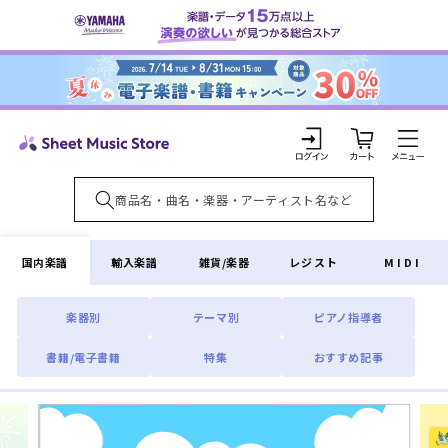
コンテ
ンツに
進む
カ
ー
ト
ロ
グ
イ
国内楽譜
輸入楽譜
雑貨/楽器
レジスト
MIDI
ン
楽器別
テーマ別
ピアノ指導者
書籍/電子書籍
特集
おすすめ記事