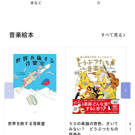
本など
介
音楽絵本
すべて見る
世界を旅する音楽室
５０の楽器の音色、きいて
ね
みない？ どうぶつたちの
し
音楽会