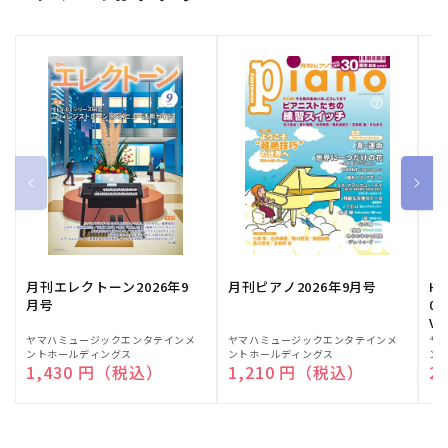
月刊エレクトーン2026年9
月刊ピアノ2026年9月号
HE
月号
03
Vo
販
ヤマハミュージックエンタテインメ
販
ヤマハミュージックエンタテインメ
販
ヤ
ントホールディングス
ントホールディングス
ン
売
売
売
通常価格
1,430 円（税込）
通常価格
1,210 円（税込）
通
2
元:
元:
元: