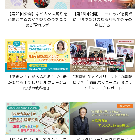
【第20回公開】なぜ人々は祭りを
【第16回公開】ヨーロッパを拠点
必要とするのか？祭りの今を見つ
に世界を駆けまわる阿部加奈子の
める現地ルポ
今に迫る
「できた！」があふれる！『生徒
“悪魔のヴァイオリニスト”の素顔
が変わる！新しいソルフェージュ
とは？『漫画 パガニーニ』ミニラ
指導の教科書』
イブ＆トークレポート
「わからない」を「できた！」に
【インタビュー】三原善隆がアレ