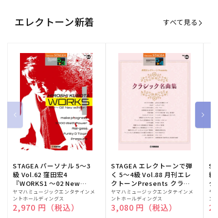
エレクトーン新着
すべて見る
STAGEA パーソナル 5～3
STAGEA エレクトーンで弾
S
級 Vol.62 窪田宏4
く 5～4級 Vol.88 月刊エレ
級
『WORKS1 ～02 New
クトーンPresents クラシ
ク
edition～』
ック名曲集
販
ヤマハミュージックエンタテインメ
販
ヤマハミュージックエンタテインメ
販
ヤ
ントホールディングス
ントホールディングス
ン
売
売
売
通常価格
2,970 円（税込）
通常価格
3,080 円（税込）
通
2
元:
元:
元: