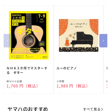
ＮＨＫ３か月でマスターす
ルーのピアノ
ピ
る ギター
販
㈱ＮＨＫ出版
販
小学館
販
㈱
通常価格
1,760 円（税込）
通常価格
1,980 円（税込）
通
2
売
売
売
元:
元:
元:
ヤマハのおすすめ
すべて見る