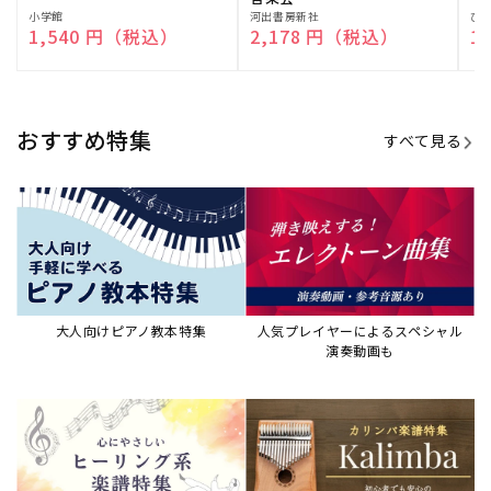
販
小学館
販
河出書房新社
販
ひ
通常価格
1,540 円（税込）
通常価格
2,178 円（税込）
通
1
売
売
売
元:
元:
元:
おすすめ特集
すべて見る
大人向けピアノ教本特集
人気プレイヤーによるスペシャル
演奏動画も