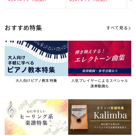
売
売
売
元:
元:
元:
おすすめ特集
すべて見る
大人向けピアノ教本特集
人気プレイヤーによるスペシャル
演奏動画も