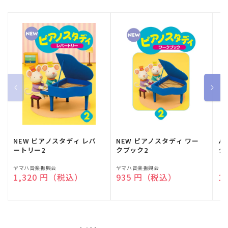
NEW ピアノスタディ レパ
NEW ピアノスタディ ワー
バ
ートリー2
クブック2
ク
販
ヤマハ音楽振興会
販
ヤマハ音楽振興会
販
（
通常価格
1,320 円（税込）
通常価格
935 円（税込）
通
1
売
売
売
元:
元:
元: