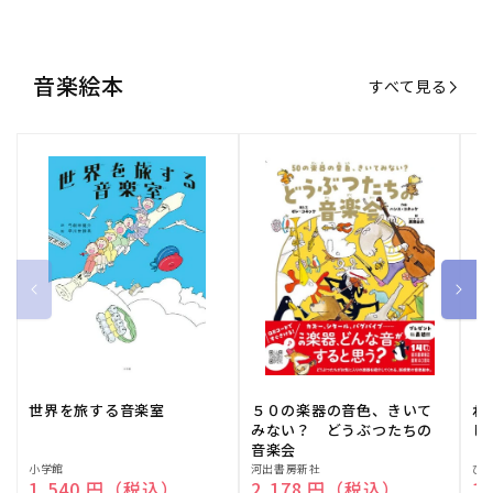
音楽絵本
すべて見る
世界を旅する音楽室
５０の楽器の音色、きいて
ね
みない？ どうぶつたちの
し
音楽会
販
小学館
販
河出書房新社
販
ひ
通常価格
1,540 円（税込）
通常価格
2,178 円（税込）
通
1