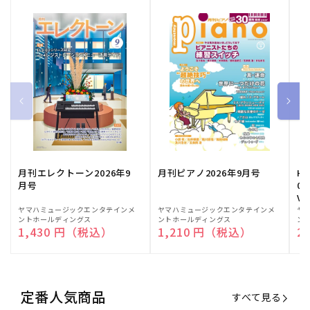
月刊エレクトーン2026年9
月刊ピアノ2026年9月号
HE
月号
03
Vo
販
ヤマハミュージックエンタテインメ
販
ヤマハミュージックエンタテインメ
販
ヤ
ントホールディングス
ントホールディングス
ン
売
売
売
通常価格
1,430 円（税込）
通常価格
1,210 円（税込）
通
2
元:
元:
元:
定番人気商品
すべて見る