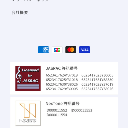
会社概要
決
済
方
法