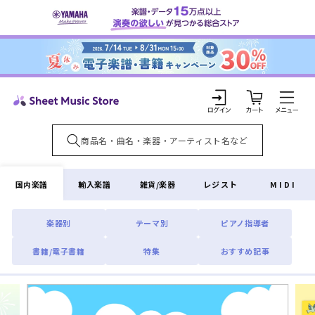
コンテ
ンツに
進む
カ
ー
ト
ロ
グ
イ
国内楽譜
輸入楽譜
雑貨/楽器
レジスト
MIDI
ン
楽器別
テーマ別
ピアノ指導者
書籍/電子書籍
特集
おすすめ記事