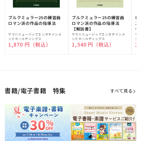
ブルクミュラー25の練習曲
ブルクミュラー25の練習曲
ピ
ロマン派の作品の指導法
ロマン派の作品の指導法
ス
【解説書】
～
販
ヤマハミュージックエンタテインメ
販
ヤマハミュージックエンタテインメ
販
ヤ
ントホールディングス
ントホールディングス
ン
売
売
売
通常価格
1,870 円（税込）
通常価格
1,540 円（税込）
通
2
元:
元:
元:
Sheet Music Store
書籍/電子書籍 特集
すべて見る