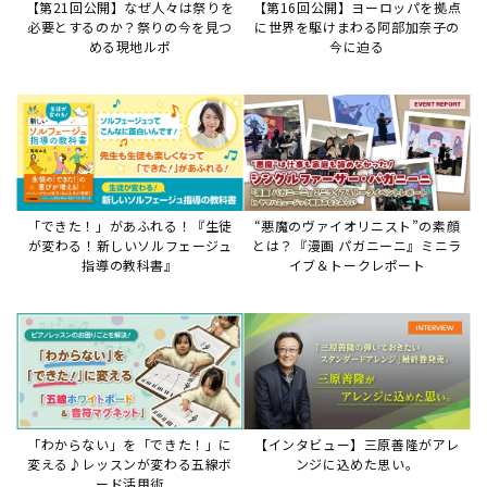
【第21回公開】なぜ人々は祭りを
【第16回公開】ヨーロッパを拠点
必要とするのか？祭りの今を見つ
に世界を駆けまわる阿部加奈子の
める現地ルポ
今に迫る
「できた！」があふれる！『生徒
“悪魔のヴァイオリニスト”の素顔
が変わる！新しいソルフェージュ
とは？『漫画 パガニーニ』ミニラ
指導の教科書』
イブ＆トークレポート
「わからない」を「できた！」に
【インタビュー】三原善隆がアレ
変える♪レッスンが変わる五線ボ
ンジに込めた思い。
ード活用術