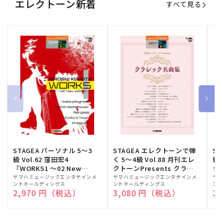
エレクトーン新着
すべて見る
STAGEA パーソナル 5～3
STAGEA エレクトーンで弾
S
級 Vol.62 窪田宏4
く 5～4級 Vol.88 月刊エレ
級
『WORKS1 ～02 New
クトーンPresents クラシ
ク
edition～』
ック名曲集
販
ヤマハミュージックエンタテインメ
販
ヤマハミュージックエンタテインメ
販
ヤ
ントホールディングス
ントホールディングス
ン
売
売
売
通常価格
2,970 円（税込）
通常価格
3,080 円（税込）
通
2
元:
元:
元: