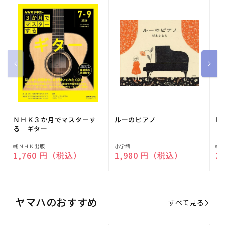
ＮＨＫ３か月でマスターす
ルーのピアノ
ピ
る ギター
販
㈱ＮＨＫ出版
販
小学館
販
㈱
通常価格
1,760 円（税込）
通常価格
1,980 円（税込）
通
2
売
売
売
元:
元:
元:
ヤマハのおすすめ
すべて見る