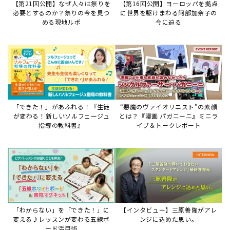
「わからない」を「できた！」に
【インタビュー】三原善隆がアレ
変える♪レッスンが変わる五線ボ
ンジに込めた思い。
ード活用術
サイトからのお知らせ
【お知らせ】ディスクラビア用楽曲デ
ータについて
2026年7月27日
本件は、ディスクラビアをヤマハミュージックデー
タショップと接続してご利用いただいているお客
様への重要なお知らせです。