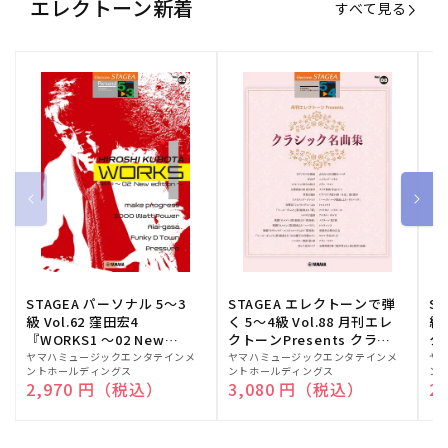
エレクトーン新着
すべて見る
STAGEA パーソナル 5～3
STAGEA エレクトーンで弾
S
級 Vol.62 窪田宏4
く 5～4級 Vol.88 月刊エレ
級
『WORKS1 ～02 New
クトーンPresents クラシ
ク
edition～』
ック名曲集
販
ヤマハミュージックエンタテインメ
販
ヤマハミュージックエンタテインメ
販
ヤ
ントホールディングス
ントホールディングス
ン
売
売
売
通常価格
2,970 円（税込）
通常価格
3,080 円（税込）
通
2
元:
元:
元: