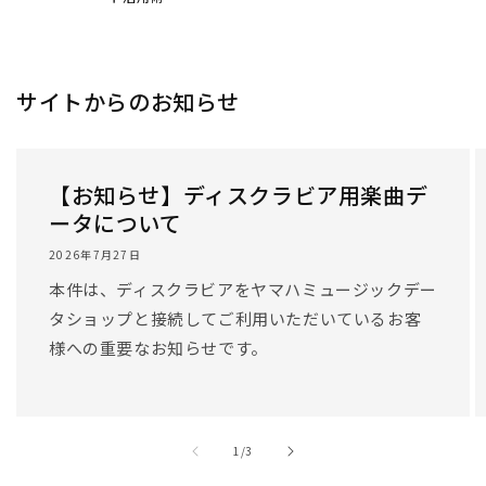
/
1
/
3