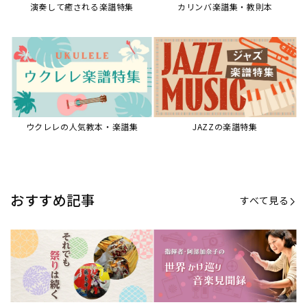
【第21回公開】なぜ人々は祭りを
【第16回公開】ヨーロッパを拠点
必要とするのか？祭りの今を見つ
に世界を駆けまわる阿部加奈子の
める現地ルポ
今に迫る
「できた！」があふれる！『生徒
“悪魔のヴァイオリニスト”の素顔
が変わる！新しいソルフェージュ
とは？『漫画 パガニーニ』ミニラ
指導の教科書』
イブ＆トークレポート