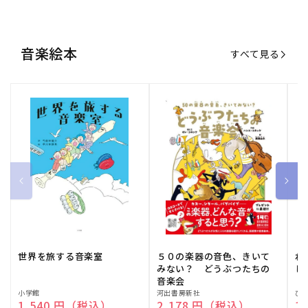
世界を旅する音楽室
５０の楽器の音色、きいて
ね
みない？ どうぶつたちの
し
音楽会
販
小学館
販
河出書房新社
販
ひ
通常価格
1,540 円（税込）
通常価格
2,178 円（税込）
通
1
売
売
売
元:
元:
元:
おすすめ特集
すべて見る
大人向けピアノ教本特集
人気プレイヤーによるスペシャル
演奏動画も