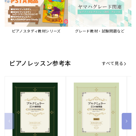
ブルクミュラー25の練習曲
ブルクミュラー25の練習曲
ピ
ロマン派の作品の指導法
ロマン派の作品の指導法
ス
【解説書】
～
販
ヤマハミュージックエンタテインメ
販
ヤマハミュージックエンタテインメ
販
ヤ
ントホールディングス
ントホールディングス
ン
売
売
売
通常価格
1,870 円（税込）
通常価格
1,540 円（税込）
通
2
元:
元:
元:
Sheet Music Store
書籍/電子書籍 特集
すべて見る