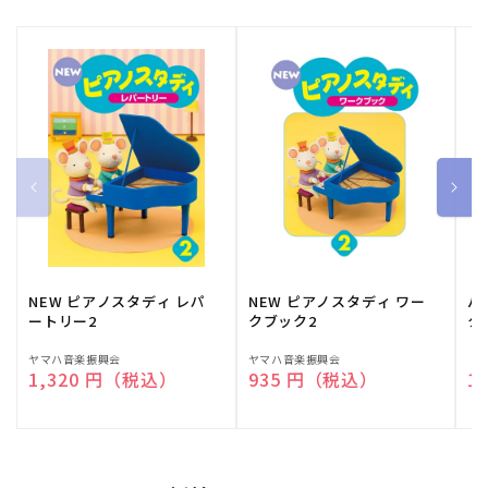
NEW ピアノスタディ レパ
NEW ピアノスタディ ワー
バ
ートリー2
クブック2
ク
販
ヤマハ音楽振興会
販
ヤマハ音楽振興会
販
（
通常価格
1,320 円（税込）
通常価格
935 円（税込）
通
1
売
売
売
元:
元:
元: