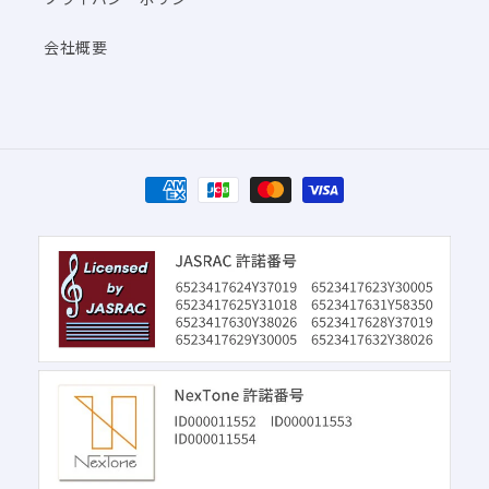
会社概要
決
済
方
法