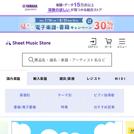
コンテ
ンツに
進む
カ
ー
ト
ロ
グ
イ
国内楽譜
輸入楽譜
雑貨/楽器
レジスト
MIDI
ン
楽器別
テーマ別
ピアノ指導者
書籍/電子書籍
特集
おすすめ記事