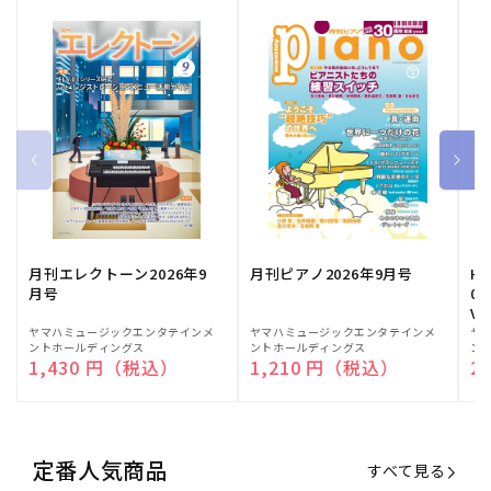
月刊エレクトーン2026年9
月刊ピアノ2026年9月号
HE
月号
03
Vo
販
ヤマハミュージックエンタテインメ
販
ヤマハミュージックエンタテインメ
販
ヤ
ントホールディングス
ントホールディングス
ン
売
売
売
通常価格
1,430 円（税込）
通常価格
1,210 円（税込）
通
2
元:
元:
元:
定番人気商品
すべて見る