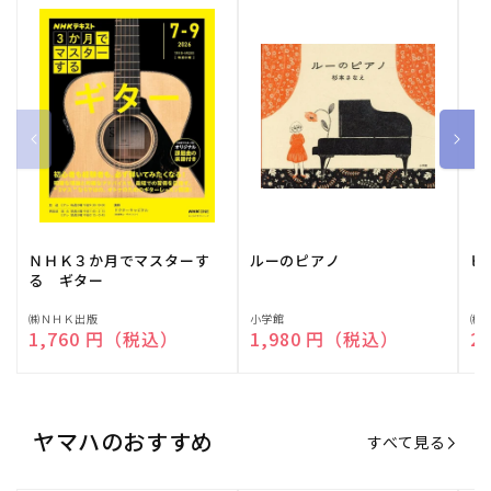
ＮＨＫ３か月でマスターす
ルーのピアノ
ピ
る ギター
販
㈱ＮＨＫ出版
販
小学館
販
㈱
通常価格
1,760 円（税込）
通常価格
1,980 円（税込）
通
2
売
売
売
元:
元:
元:
ヤマハのおすすめ
すべて見る