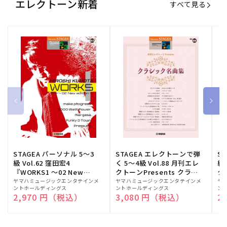
エレクトーン新着
すべて見る
STAGEA パーソナル 5～3
STAGEA エレクトーンで弾
S
級 Vol.62 窪田宏4
く 5～4級 Vol.88 月刊エレ
級
『WORKS1 ～02 New
クトーンPresents クラシ
ク
edition～』
ック名曲集
販
ヤマハミュージックエンタテインメ
販
ヤマハミュージックエンタテインメ
販
ヤ
ントホールディングス
ントホールディングス
ン
売
売
売
通常価格
2,970 円（税込）
通常価格
3,080 円（税込）
通
2
元:
元:
元: