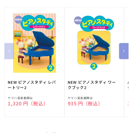
NEW ピアノスタディ レパ
NEW ピアノスタディ ワー
バ
ートリー2
クブック2
ク
販
ヤマハ音楽振興会
販
ヤマハ音楽振興会
販
（
通常価格
1,320 円（税込）
通常価格
935 円（税込）
通
1
売
売
売
元:
元:
元: