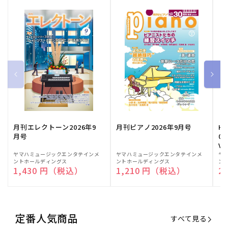
月刊エレクトーン2026年9
月刊ピアノ2026年9月号
HE
月号
03
Vo
販
ヤマハミュージックエンタテインメ
販
ヤマハミュージックエンタテインメ
販
ヤ
ントホールディングス
ントホールディングス
ン
売
売
売
通常価格
1,430 円（税込）
通常価格
1,210 円（税込）
通
2
元:
元:
元:
定番人気商品
すべて見る