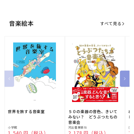
世界を旅する音楽室
５０の楽器の音色、きいて
ね
みない？ どうぶつたちの
し
音楽会
販
小学館
販
河出書房新社
販
ひ
通常価格
1,540 円（税込）
通常価格
2,178 円（税込）
通
1
売
売
売
元:
元:
元:
おすすめ特集
すべて見る
大人向けピアノ教本特集
人気プレイヤーによるスペシャル
演奏動画も