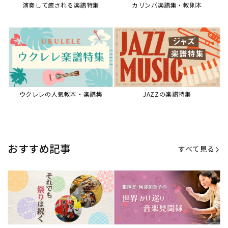
【第21回公開】なぜ人々は祭りを
【第16回公開】ヨーロッパを拠点
必要とするのか？祭りの今を見つ
に世界を駆けまわる阿部加奈子の
める現地ルポ
今に迫る
「できた！」があふれる！『生徒
“悪魔のヴァイオリニスト”の素顔
が変わる！新しいソルフェージュ
とは？『漫画 パガニーニ』ミニラ
指導の教科書』
イブ＆トークレポート