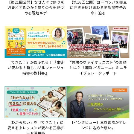
「わからない」を「できた！」に
【インタビュー】三原善隆がアレ
変える♪レッスンが変わる五線ボ
ンジに込めた思い。
ード活用術
サイトからのお知らせ
【お知らせ】ディスクラビア用楽曲デ
ータについて
2026年7月27日
本件は、ディスクラビアをヤマハミュージックデー
タショップと接続してご利用いただいているお客
様への重要なお知らせです。