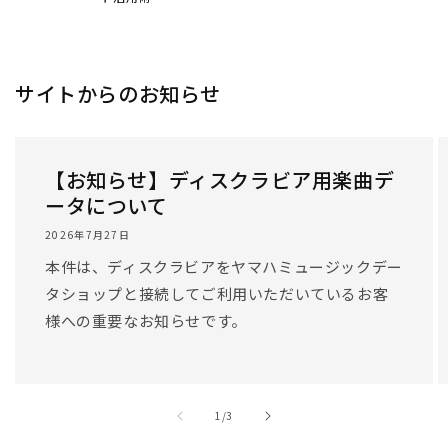
/
1
/
3