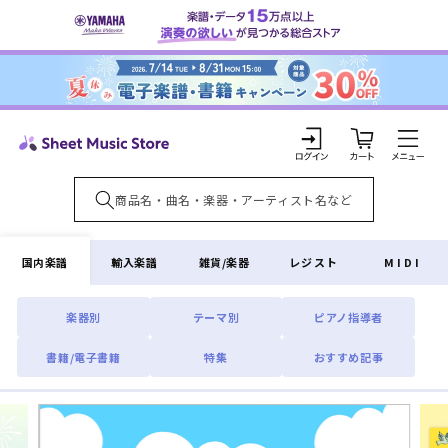
コンテ
ンツに
進む
カ
ー
ト
ロ
グ
イ
国内楽譜
輸入楽譜
雑貨/楽器
レジスト
MIDI
ン
楽器別
テーマ別
ピアノ指導者
書籍/電子書籍
特集
おすすめ記事