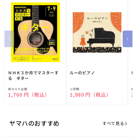
ＮＨＫ３か月でマスターす
ルーのピアノ
ピ
る ギター
販
㈱ＮＨＫ出版
販
小学館
販
㈱
通常価格
1,760 円（税込）
通常価格
1,980 円（税込）
通
2
売
売
売
元:
元:
元:
ヤマハのおすすめ
すべて見る