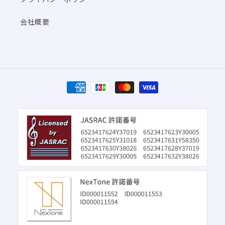
会社概要
決
済
方
法