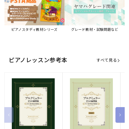
ブルクミュラー25の練習曲
ブルクミュラー25の練習曲
ピ
ロマン派の作品の指導法
ロマン派の作品の指導法
ス
【解説書】
～
販
ヤマハミュージックエンタテインメ
販
ヤマハミュージックエンタテインメ
販
ヤ
ントホールディングス
ントホールディングス
ン
売
売
売
通常価格
1,870 円（税込）
通常価格
1,540 円（税込）
通
2
元:
元:
元:
Sheet Music Store
書籍/電子書籍 特集
すべて見る