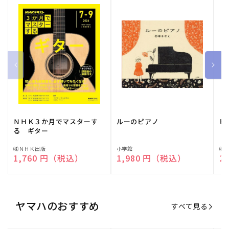
ＮＨＫ３か月でマスターす
ルーのピアノ
ピ
る ギター
販
㈱ＮＨＫ出版
販
小学館
販
㈱
通常価格
1,760 円（税込）
通常価格
1,980 円（税込）
通
2
売
売
売
元:
元:
元:
ヤマハのおすすめ
すべて見る