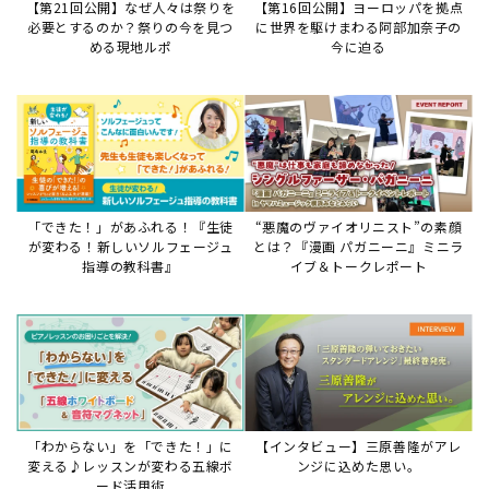
「わからない」を「できた！」に
【インタビュー】三原善隆がアレ
変える♪レッスンが変わる五線ボ
ンジに込めた思い。
ード活用術
サイトからのお知らせ
【お知らせ】ディスクラビア用楽曲デ
ータについて
2026年7月27日
本件は、ディスクラビアをヤマハミュージックデー
タショップと接続してご利用いただいているお客
様への重要なお知らせです。