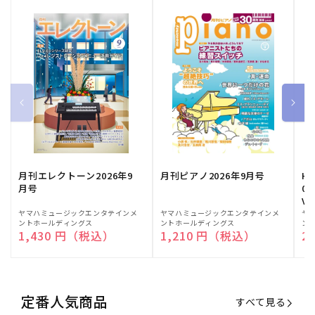
月刊エレクトーン2026年9
月刊ピアノ2026年9月号
HE
月号
03
Vo
販
ヤマハミュージックエンタテインメ
販
ヤマハミュージックエンタテインメ
販
ヤ
ントホールディングス
ントホールディングス
ン
売
売
売
通常価格
1,430 円（税込）
通常価格
1,210 円（税込）
通
2
元:
元:
元:
定番人気商品
すべて見る