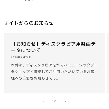
/
1
/
3