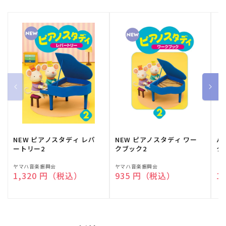
NEW ピアノスタディ レパ
NEW ピアノスタディ ワー
バ
ートリー2
クブック2
ク
販
ヤマハ音楽振興会
販
ヤマハ音楽振興会
販
（
通常価格
1,320 円（税込）
通常価格
935 円（税込）
通
1
売
売
売
元:
元:
元: