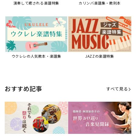
【第21回公開】なぜ人々は祭りを
【第16回公開】ヨーロッパを拠点
必要とするのか？祭りの今を見つ
に世界を駆けまわる阿部加奈子の
める現地ルポ
今に迫る
「できた！」があふれる！『生徒
“悪魔のヴァイオリニスト”の素顔
が変わる！新しいソルフェージュ
とは？『漫画 パガニーニ』ミニラ
指導の教科書』
イブ＆トークレポート