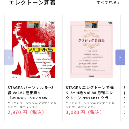
エレクトーン新着
すべて見る
STAGEA パーソナル 5～3
STAGEA エレクトーンで弾
S
級 Vol.62 窪田宏4
く 5～4級 Vol.88 月刊エレ
級
『WORKS1 ～02 New
クトーンPresents クラシ
ク
edition～』
ック名曲集
販
ヤマハミュージックエンタテインメ
販
ヤマハミュージックエンタテインメ
販
ヤ
ントホールディングス
ントホールディングス
ン
売
売
売
通常価格
2,970 円（税込）
通常価格
3,080 円（税込）
通
2
元:
元:
元: