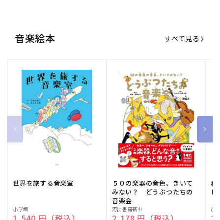
世界を旅する音楽室
５０の楽器の音色、きいて
ね
みない？ どうぶつたちの
し
音楽会
販
小学館
販
河出書房新社
販
ひ
通常価格
1,540 円（税込）
通常価格
2,178 円（税込）
通
1
売
売
売
元:
元:
元:
おすすめ特集
すべて見る
大人向けピアノ教本特集
人気プレイヤーによるスペシャル
演奏動画も