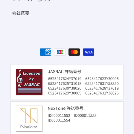
会社概要
決
済
方
法