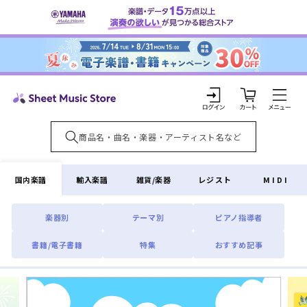
コンテ
ンツに
進む
カ
ー
ト
ロ
グ
イ
国内楽譜
輸入楽譜
雑貨/楽器
レジスト
MIDI
ン
楽器別
テーマ別
ピアノ指導者
書籍/電子書籍
特集
おすすめ記事