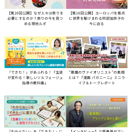
【第20回公開】なぜ人々は祭りを
【第16回公開】ヨーロッパを拠点
必要とするのか？祭りの今を見つ
に世界を駆けまわる阿部加奈子の
める現地ルポ
今に迫る
「できた！」があふれる！『生徒
“悪魔のヴァイオリニスト”の素顔
が変わる！新しいソルフェージュ
とは？『漫画 パガニーニ』ミニラ
指導の教科書』
イブ＆トークレポート
「わからない」を「できた！」に
【インタビュー】三原善隆がアレ