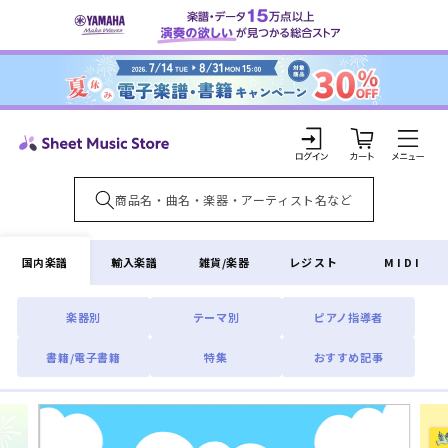
コンテ
ンツに
進む
カ
ー
ト
ロ
グ
イ
国内楽譜
輸入楽譜
雑貨/楽器
レジスト
MIDI
ン
楽器別
テーマ別
ピアノ指導者
書籍/電子書籍
特集
おすすめ記事