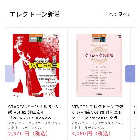
エレクトーン新着
すべて見る
STAGEA パーソナル 5～3
STAGEA エレクトーンで弾
S
級 Vol.62 窪田宏4
く 5～4級 Vol.88 月刊エレ
級
『WORKS1 ～02 New
クトーンPresents クラシ
ク
edition～』
ック名曲集
販
ヤマハミュージックエンタテインメ
販
ヤマハミュージックエンタテインメ
販
ヤ
ントホールディングス
ントホールディングス
ン
売
売
売
通常価格
2,970 円（税込）
通常価格
3,080 円（税込）
通
2
元:
元:
元: