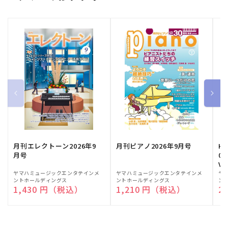
月刊エレクトーン2026年9
月刊ピアノ2026年9月号
HE
月号
03
Vo
販
ヤマハミュージックエンタテインメ
販
ヤマハミュージックエンタテインメ
販
ヤ
ントホールディングス
ントホールディングス
ン
売
売
売
通常価格
1,430 円（税込）
通常価格
1,210 円（税込）
通
2
元:
元:
元: