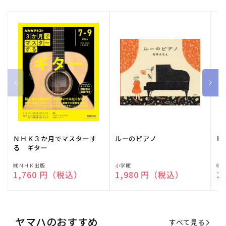
ＮＨＫ３か月でマスターす
ルーのピアノ
ピ
る ギター
販
㈱ＮＨＫ出版
販
小学館
販
㈱
通常価格
1,760 円（税込）
通常価格
1,980 円（税込）
通
2
売
売
売
元:
元:
元:
ヤマハのおすすめ
すべて見る