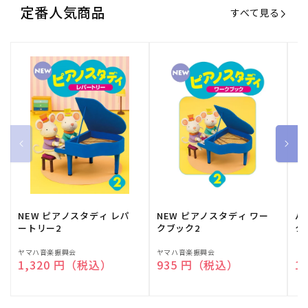
定番人気商品
すべて見る
NEW ピアノスタディ レパ
NEW ピアノスタディ ワー
バ
ートリー2
クブック2
ク
販
ヤマハ音楽振興会
販
ヤマハ音楽振興会
販
（
通常価格
1,320 円（税込）
通常価格
935 円（税込）
通
1
売
売
売
元:
元:
元: