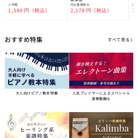
販
小学館
販
河出書房新社
販
ひ
通常価格
1,540 円（税込）
通常価格
2,178 円（税込）
通
1
売
売
売
元:
元:
元:
おすすめ特集
すべて見る
大人向けピアノ教本特集
人気プレイヤーによるスペシャル
演奏動画も