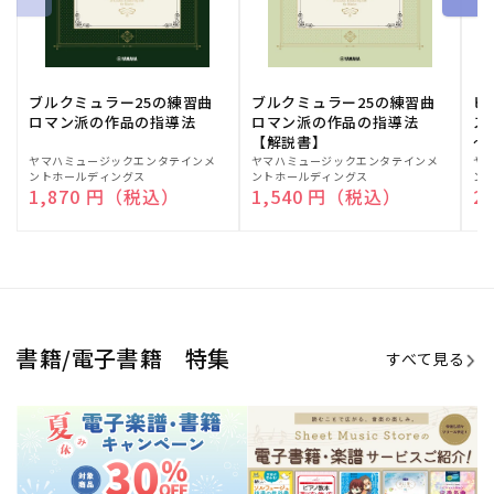
ブルクミュラー25の練習曲
ブルクミュラー25の練習曲
ピ
ロマン派の作品の指導法
ロマン派の作品の指導法
ス
【解説書】
～
販
ヤマハミュージックエンタテインメ
販
ヤマハミュージックエンタテインメ
販
ヤ
ントホールディングス
ントホールディングス
ン
売
売
売
通常価格
1,870 円（税込）
通常価格
1,540 円（税込）
通
2
元:
元:
元:
Sheet Music Store
書籍/電子書籍 特集
すべて見る