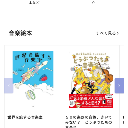
本など
介
音楽絵本
すべて見る
世界を旅する音楽室
５０の楽器の音色、きいて
ね
みない？ どうぶつたちの
し
音楽会