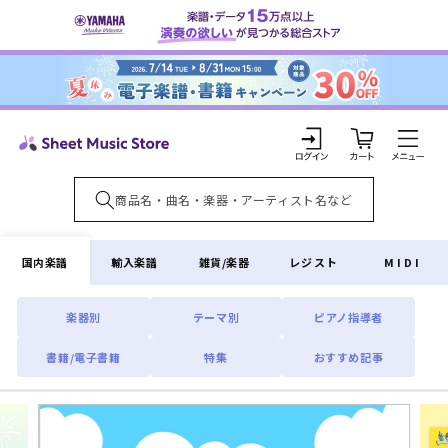
コンテ
ンツに
進む
カ
ー
ト
ロ
グ
イ
国内楽譜
輸入楽譜
雑貨/楽器
レジスト
MIDI
ン
楽器別
テーマ別
ピアノ指導者
書籍/電子書籍
特集
おすすめ記事