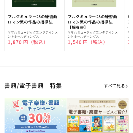
ブルクミュラー25の練習曲
ブルクミュラー25の練習曲
ピ
ロマン派の作品の指導法
ロマン派の作品の指導法
ス
【解説書】
～
販
ヤマハミュージックエンタテインメ
販
ヤマハミュージックエンタテインメ
販
ヤ
ントホールディングス
ントホールディングス
ン
売
売
売
通常価格
1,870 円（税込）
通常価格
1,540 円（税込）
通
2
元:
元:
元:
Sheet Music Store
書籍/電子書籍 特集
すべて見る