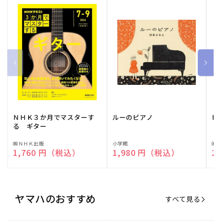
ＮＨＫ３か月でマスターす
ルーのピアノ
ピ
る ギター
販
㈱ＮＨＫ出版
販
小学館
販
㈱
通常価格
1,760 円（税込）
通常価格
1,980 円（税込）
通
2
売
売
売
元:
元:
元:
ヤマハのおすすめ
すべて見る