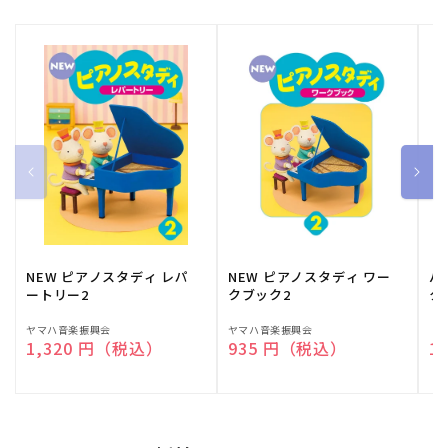
NEW ピアノスタディ レパ
NEW ピアノスタディ ワー
バ
ートリー2
クブック2
ク
販
ヤマハ音楽振興会
販
ヤマハ音楽振興会
販
（
通常価格
1,320 円（税込）
通常価格
935 円（税込）
通
1
売
売
売
元:
元:
元: