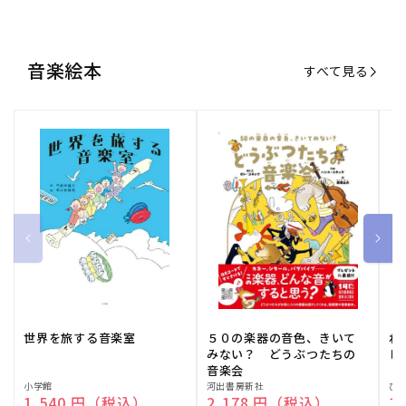
音楽絵本
すべて見る
世界を旅する音楽室
５０の楽器の音色、きいて
ね
みない？ どうぶつたちの
し
音楽会
販
小学館
販
河出書房新社
販
ひ
通常価格
1,540 円（税込）
通常価格
2,178 円（税込）
通
1