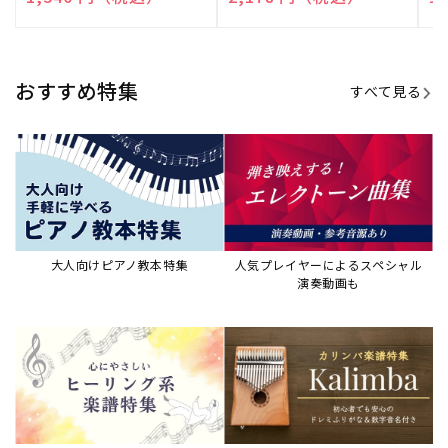
売
売
売
元:
元:
元:
おすすめ特集
すべて見る
大人向けピアノ教本特集
人気プレイヤーによるスペシャル
演奏動画も