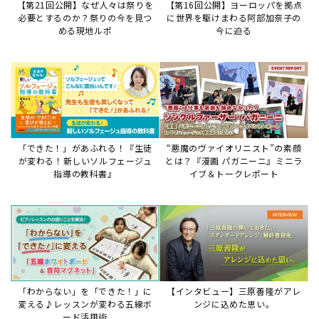
【第21回公開】なぜ人々は祭りを
【第16回公開】ヨーロッパを拠点
必要とするのか？祭りの今を見つ
に世界を駆けまわる阿部加奈子の
める現地ルポ
今に迫る
「できた！」があふれる！『生徒
“悪魔のヴァイオリニスト”の素顔
が変わる！新しいソルフェージュ
とは？『漫画 パガニーニ』ミニラ
指導の教科書』
イブ＆トークレポート
「わからない」を「できた！」に
【インタビュー】三原善隆がアレ
変える♪レッスンが変わる五線ボ
ンジに込めた思い。
ード活用術