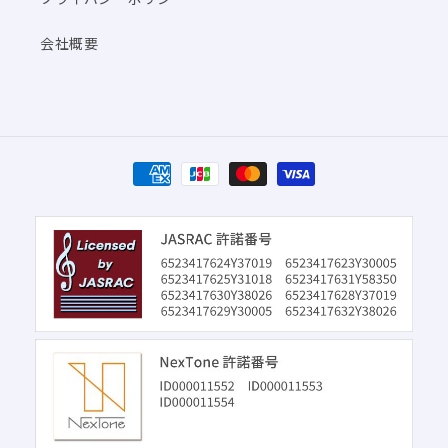
会社概要
決
済
方
法