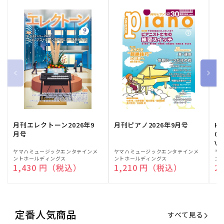
月刊エレクトーン2026年9
月刊ピアノ2026年9月号
HE
月号
03
Vo
販
ヤマハミュージックエンタテインメ
販
ヤマハミュージックエンタテインメ
販
ヤ
ントホールディングス
ントホールディングス
ン
売
売
売
通常価格
1,430 円（税込）
通常価格
1,210 円（税込）
通
2
元:
元:
元:
定番人気商品
すべて見る