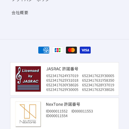
会社概要
決
済
方
法