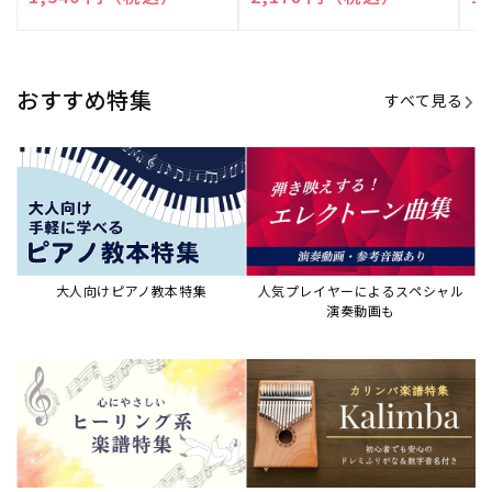
売
売
売
元:
元:
元:
おすすめ特集
すべて見る
大人向けピアノ教本特集
人気プレイヤーによるスペシャル
演奏動画も