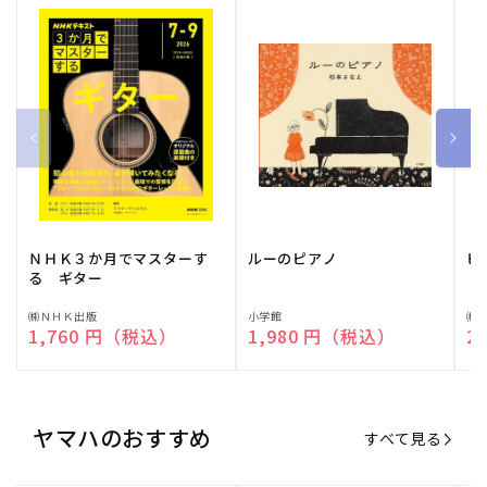
ＮＨＫ３か月でマスターす
ルーのピアノ
ピ
る ギター
販
㈱ＮＨＫ出版
販
小学館
販
㈱
通常価格
1,760 円（税込）
通常価格
1,980 円（税込）
通
2
売
売
売
元:
元:
元:
ヤマハのおすすめ
すべて見る