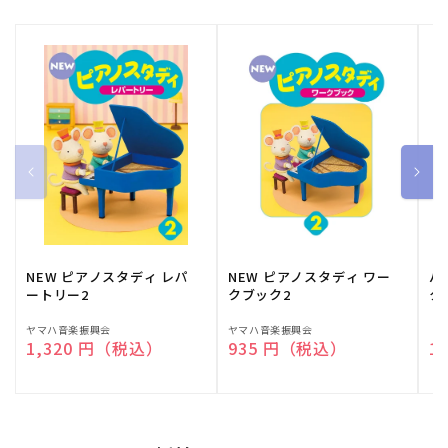
NEW ピアノスタディ レパ
NEW ピアノスタディ ワー
バ
ートリー2
クブック2
ク
販
ヤマハ音楽振興会
販
ヤマハ音楽振興会
販
（
通常価格
1,320 円（税込）
通常価格
935 円（税込）
通
1
売
売
売
元:
元:
元: