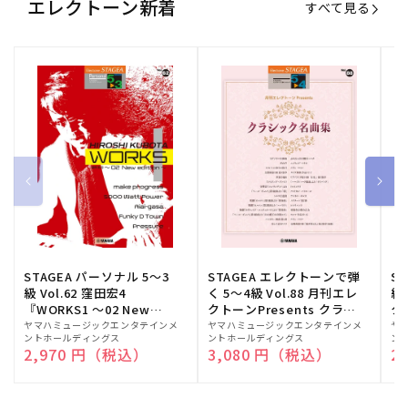
エレクトーン新着
すべて見る
STAGEA パーソナル 5～3
STAGEA エレクトーンで弾
S
級 Vol.62 窪田宏4
く 5～4級 Vol.88 月刊エレ
級
『WORKS1 ～02 New
クトーンPresents クラシ
ク
edition～』
ック名曲集
販
ヤマハミュージックエンタテインメ
販
ヤマハミュージックエンタテインメ
販
ヤ
ントホールディングス
ントホールディングス
ン
売
売
売
通常価格
2,970 円（税込）
通常価格
3,080 円（税込）
通
2
元:
元:
元: