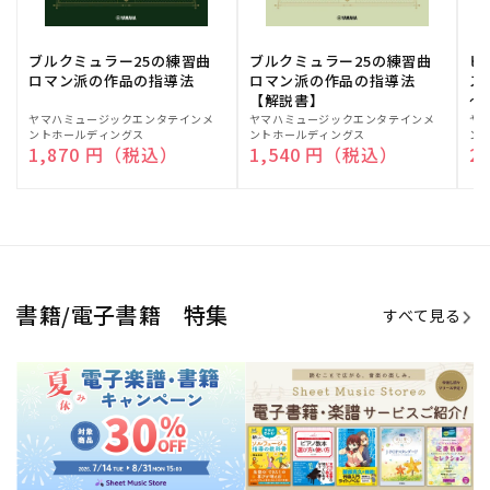
ブルクミュラー25の練習曲
ブルクミュラー25の練習曲
ピ
ロマン派の作品の指導法
ロマン派の作品の指導法
ス
【解説書】
～
販
ヤマハミュージックエンタテインメ
販
ヤマハミュージックエンタテインメ
販
ヤ
ントホールディングス
ントホールディングス
ン
売
売
売
通常価格
1,870 円（税込）
通常価格
1,540 円（税込）
通
2
元:
元:
元:
Sheet Music Store
書籍/電子書籍 特集
すべて見る