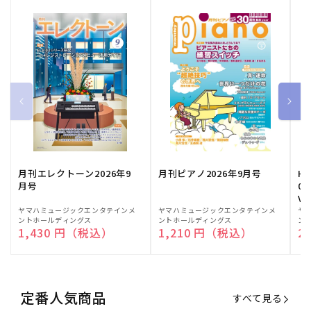
月刊エレクトーン2026年9
月刊ピアノ2026年9月号
HE
月号
03
Vo
販
ヤマハミュージックエンタテインメ
販
ヤマハミュージックエンタテインメ
販
ヤ
ントホールディングス
ントホールディングス
ン
売
売
売
通常価格
1,430 円（税込）
通常価格
1,210 円（税込）
通
2
元:
元:
元:
定番人気商品
すべて見る