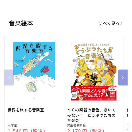
音楽絵本
すべて見る
世界を旅する音楽室
５０の楽器の音色、きいて
ね
みない？ どうぶつたちの
し
音楽会
販
小学館
販
河出書房新社
販
ひ
通常価格
1,540 円（税込）
通常価格
2,178 円（税込）
通
1