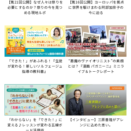
【第21回公開】なぜ人々は祭りを
【第16回公開】ヨーロッパを拠点
必要とするのか？祭りの今を見つ
に世界を駆けまわる阿部加奈子の
める現地ルポ
今に迫る
「できた！」があふれる！『生徒
“悪魔のヴァイオリニスト”の素顔
が変わる！新しいソルフェージュ
とは？『漫画 パガニーニ』ミニラ
指導の教科書』
イブ＆トークレポート
「わからない」を「できた！」に
【インタビュー】三原善隆がアレ
変える♪レッスンが変わる五線ボ
ンジに込めた思い。
ード活用術