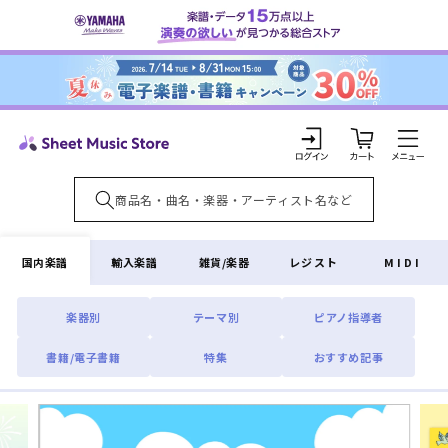
コンテ
ンツに
進む
カ
ー
ト
ロ
グ
イ
国内楽譜
輸入楽譜
雑貨/楽器
レジスト
MIDI
ン
楽器別
テーマ別
ピアノ指導者
書籍/電子書籍
特集
おすすめ記事