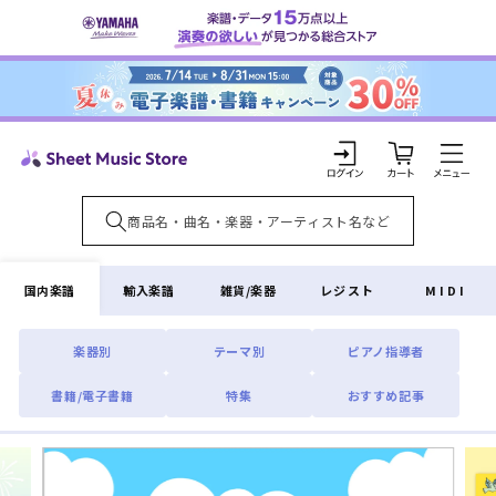
コンテ
ンツに
進む
カ
ー
ト
ロ
グ
イ
国内楽譜
輸入楽譜
雑貨/楽器
レジスト
MIDI
ン
楽器別
テーマ別
ピアノ指導者
書籍/電子書籍
特集
おすすめ記事