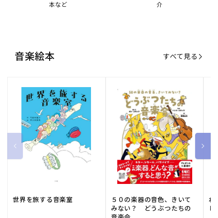
世界を旅する音楽室
５０の楽器の音色、きいて
ね
みない？ どうぶつたちの
し
音楽会
販
小学館
販
河出書房新社
販
ひ
通常価格
1,540 円（税込）
通常価格
2,178 円（税込）
通
1
売
売
売
元:
元:
元:
おすすめ特集
すべて見る
大人向けピアノ教本特集
人気プレイヤーによるスペシャル
演奏動画も