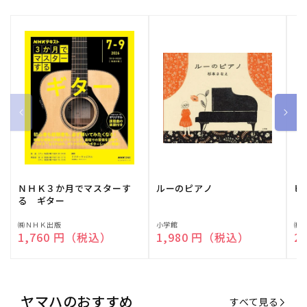
ＮＨＫ３か月でマスターす
ルーのピアノ
ピ
る ギター
販
㈱ＮＨＫ出版
販
小学館
販
㈱
通常価格
1,760 円（税込）
通常価格
1,980 円（税込）
通
2
売
売
売
元:
元:
元:
ヤマハのおすすめ
すべて見る