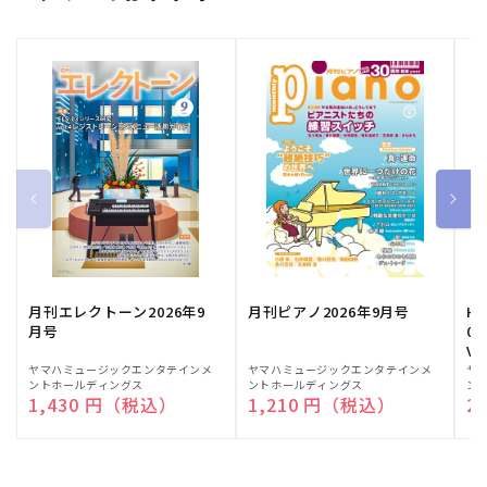
月刊エレクトーン2026年9
月刊ピアノ2026年9月号
HE
月号
03
Vo
販
ヤマハミュージックエンタテインメ
販
ヤマハミュージックエンタテインメ
販
ヤ
ントホールディングス
ントホールディングス
ン
売
売
売
通常価格
1,430 円（税込）
通常価格
1,210 円（税込）
通
2
元:
元:
元: