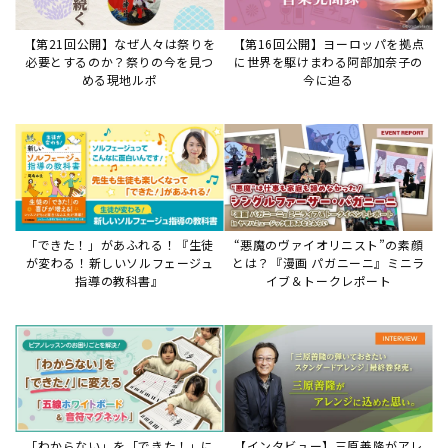
「わからない」を「できた！」に
【インタビュー】三原善隆がアレ
変える♪レッスンが変わる五線ボ
ンジに込めた思い。
ード活用術
サイトからのお知らせ
【重要】8/6検索障害発生のお知らせ
2026年8月6日
8月6日障害発生のお知らせ