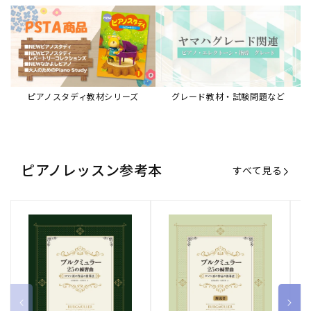
ブルクミュラー25の練習曲
ブルクミュラー25の練習曲
ピ
ロマン派の作品の指導法
ロマン派の作品の指導法
ス
【解説書】
～
販
ヤマハミュージックエンタテインメ
販
ヤマハミュージックエンタテインメ
販
ヤ
ントホールディングス
ントホールディングス
ン
売
売
売
通常価格
1,870 円（税込）
通常価格
1,540 円（税込）
通
2
元:
元:
元:
Sheet Music Store
書籍/電子書籍 特集
すべて見る