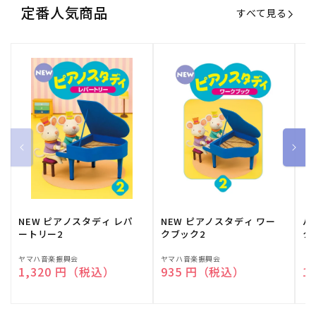
定番人気商品
すべて見る
NEW ピアノスタディ レパ
NEW ピアノスタディ ワー
バ
ートリー2
クブック2
ク
販
ヤマハ音楽振興会
販
ヤマハ音楽振興会
販
（
通常価格
1,320 円（税込）
通常価格
935 円（税込）
通
1
売
売
売
元:
元:
元: