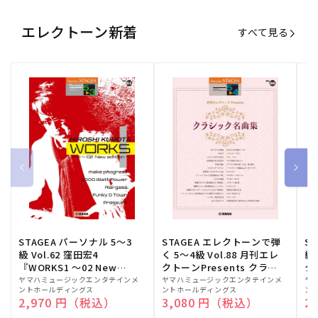
エレクトーン新着
すべて見る
STAGEA パーソナル 5～3
STAGEA エレクトーンで弾
S
級 Vol.62 窪田宏4
く 5～4級 Vol.88 月刊エレ
級
『WORKS1 ～02 New
クトーンPresents クラシ
ク
edition～』
ック名曲集
販
ヤマハミュージックエンタテインメ
販
ヤマハミュージックエンタテインメ
販
ヤ
ントホールディングス
ントホールディングス
ン
売
売
売
通常価格
2,970 円（税込）
通常価格
3,080 円（税込）
通
2
元:
元:
元: