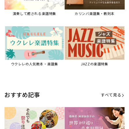
【第21回公開】なぜ人々は祭りを
【第16回公開】ヨーロッパを拠点
必要とするのか？祭りの今を見つ
に世界を駆けまわる阿部加奈子の
める現地ルポ
今に迫る
「できた！」があふれる！『生徒
“悪魔のヴァイオリニスト”の素顔
が変わる！新しいソルフェージュ
とは？『漫画 パガニーニ』ミニラ
指導の教科書』
イブ＆トークレポート