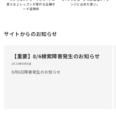
/
1
/
3