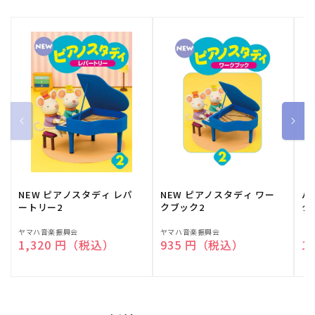
NEW ピアノスタディ レパ
NEW ピアノスタディ ワー
バ
ートリー2
クブック2
ク
販
ヤマハ音楽振興会
販
ヤマハ音楽振興会
販
（
通常価格
1,320 円（税込）
通常価格
935 円（税込）
通
1
売
売
売
元:
元:
元: