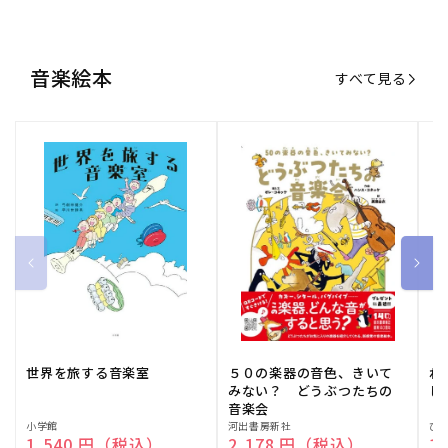
音楽絵本
すべて見る
世界を旅する音楽室
５０の楽器の音色、きいて
ね
みない？ どうぶつたちの
し
音楽会
販
小学館
販
河出書房新社
販
ひ
通常価格
1,540 円（税込）
通常価格
2,178 円（税込）
通
1