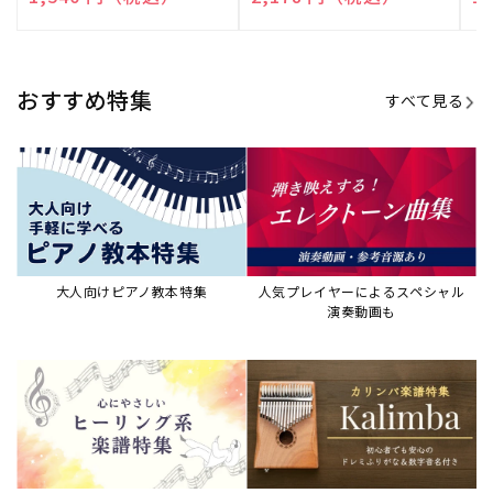
売
売
売
元:
元:
元:
おすすめ特集
すべて見る
大人向けピアノ教本特集
人気プレイヤーによるスペシャル
演奏動画も