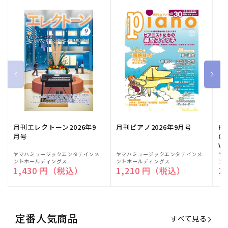
月刊エレクトーン2026年9
月刊ピアノ2026年9月号
HE
月号
03
Vo
販
ヤマハミュージックエンタテインメ
販
ヤマハミュージックエンタテインメ
販
ヤ
ントホールディングス
ントホールディングス
ン
売
売
売
通常価格
1,430 円（税込）
通常価格
1,210 円（税込）
通
2
元:
元:
元:
定番人気商品
すべて見る