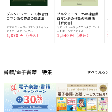
ブルクミュラー25の練習曲
ブルクミュラー25の練習曲
ピ
ロマン派の作品の指導法
ロマン派の作品の指導法
ス
【解説書】
～
販
ヤマハミュージックエンタテインメ
販
ヤマハミュージックエンタテインメ
販
ヤ
ントホールディングス
ントホールディングス
ン
売
売
売
通常価格
1,870 円（税込）
通常価格
1,540 円（税込）
通
2
元:
元:
元:
Sheet Music Store
書籍/電子書籍 特集
すべて見る