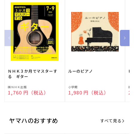
ＮＨＫ３か月でマスターす
ルーのピアノ
ピ
る ギター
販
㈱ＮＨＫ出版
販
小学館
販
㈱
通常価格
1,760 円（税込）
通常価格
1,980 円（税込）
通
2
売
売
売
元:
元:
元:
ヤマハのおすすめ
すべて見る