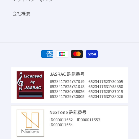
会社概要
決
済
方
法