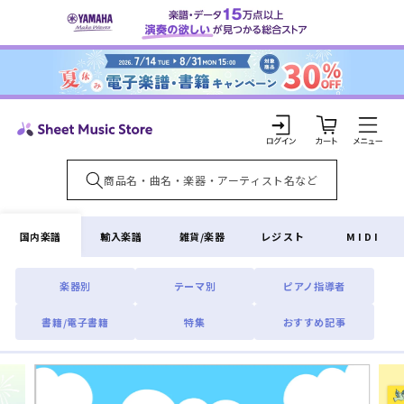
コンテ
ンツに
進む
カ
ー
ト
ロ
グ
イ
国内楽譜
輸入楽譜
雑貨/楽器
レジスト
MIDI
ン
楽器別
テーマ別
ピアノ指導者
書籍/電子書籍
特集
おすすめ記事