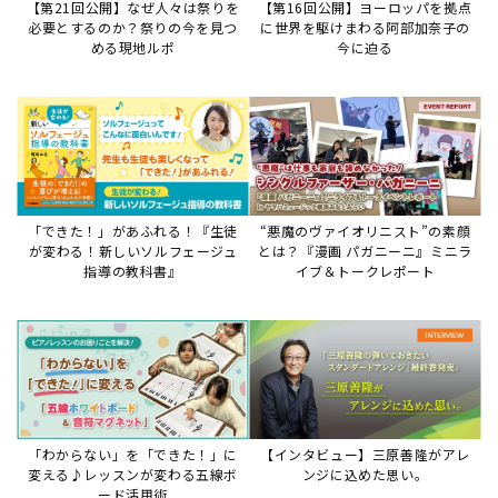
【第21回公開】なぜ人々は祭りを
【第16回公開】ヨーロッパを拠点
必要とするのか？祭りの今を見つ
に世界を駆けまわる阿部加奈子の
める現地ルポ
今に迫る
「できた！」があふれる！『生徒
“悪魔のヴァイオリニスト”の素顔
が変わる！新しいソルフェージュ
とは？『漫画 パガニーニ』ミニラ
指導の教科書』
イブ＆トークレポート
「わからない」を「できた！」に
【インタビュー】三原善隆がアレ
変える♪レッスンが変わる五線ボ
ンジに込めた思い。
ード活用術