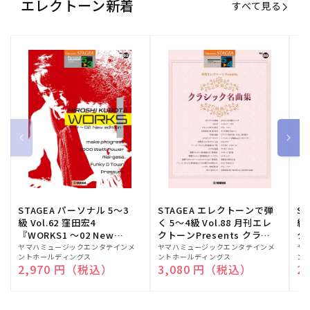
エレクトーン新着
すべて見る
STAGEA パーソナル 5～3
STAGEA エレクトーンで弾
S
級 Vol.62 窪田宏4
く 5～4級 Vol.88 月刊エレ
級
『WORKS1 ～02 New
クトーンPresents クラシ
ク
edition～』
ック名曲集
販
ヤマハミュージックエンタテインメ
販
ヤマハミュージックエンタテインメ
販
ヤ
ントホールディングス
ントホールディングス
ン
売
売
売
通常価格
2,970 円（税込）
通常価格
3,080 円（税込）
通
2
元:
元:
元: