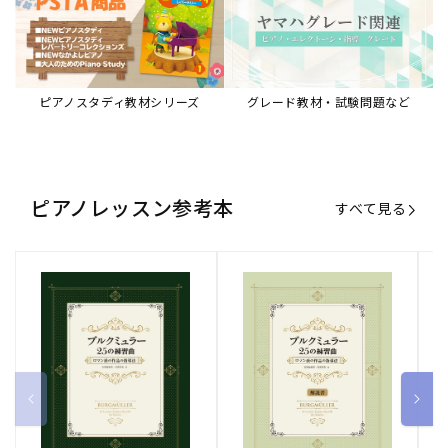
ブルクミュラー25の練習曲
ブルクミュラー25の練習曲
ピ
ロマン派の作品の指導法
ロマン派の作品の指導法
ス
【解説書】
～
販
ヤマハミュージックエンタテインメ
販
ヤマハミュージックエンタテインメ
販
ヤ
ントホールディングス
ントホールディングス
ン
売
売
売
通常価格
1,870 円（税込）
通常価格
1,540 円（税込）
通
2
元:
元:
元:
Sheet Music Store
書籍/電子書籍 特集
すべて見る