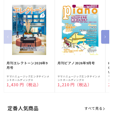
月刊エレクトーン2026年9
月刊ピアノ2026年9月号
HE
月号
03
Vo
販
ヤマハミュージックエンタテインメ
販
ヤマハミュージックエンタテインメ
販
ヤ
ントホールディングス
ントホールディングス
ン
売
売
売
通常価格
1,430 円（税込）
通常価格
1,210 円（税込）
通
2
元:
元:
元:
定番人気商品
すべて見る