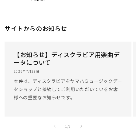
/
1
/
3