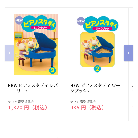
NEW ピアノスタディ レパ
NEW ピアノスタディ ワー
バ
ートリー2
クブック2
ク
販
ヤマハ音楽振興会
販
ヤマハ音楽振興会
販
（
通常価格
1,320 円（税込）
通常価格
935 円（税込）
通
1
売
売
売
元:
元:
元: