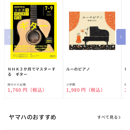
ＮＨＫ３か月でマスターす
ルーのピアノ
ピ
る ギター
販
㈱ＮＨＫ出版
販
小学館
販
㈱
通常価格
1,760 円（税込）
通常価格
1,980 円（税込）
通
2
売
売
売
元:
元:
元:
ヤマハのおすすめ
すべて見る