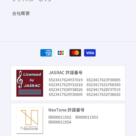
会社概要
決
済
方
法