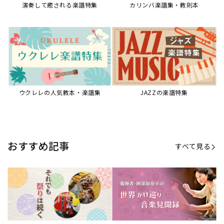
【第21回公開】なぜ人々は祭りを
【第16回公開】ヨーロッパを拠点
必要とするのか？祭りの今を見つ
に世界を駆けまわる阿部加奈子の
める現地ルポ
今に迫る
「できた！」があふれる！『生徒
“悪魔のヴァイオリニスト”の素顔
が変わる！新しいソルフェージュ
とは？『漫画 パガニーニ』ミニラ
指導の教科書』
イブ＆トークレポート