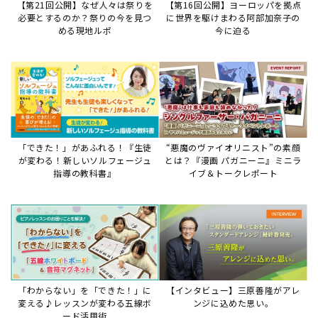
「わからない」を「できた！」に
【インタビュー】三原善隆がアレ
変える♪レッスンが変わる五線ボ
ンジに込めた思い。
ード活用術
サイトからのお知らせ
【お知らせ】ディスクラビア用楽曲デ
ータについて
2026年7月27日
本件は、ディスクラビアをヤマハミュージックデー
タショップと接続してご利用いただいているお客
様への重要なお知らせです。