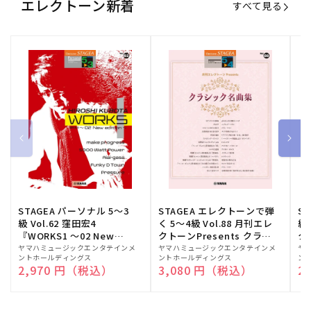
エレクトーン新着
すべて見る
STAGEA パーソナル 5～3
STAGEA エレクトーンで弾
S
級 Vol.62 窪田宏4
く 5～4級 Vol.88 月刊エレ
級
『WORKS1 ～02 New
クトーンPresents クラシ
ク
edition～』
ック名曲集
販
ヤマハミュージックエンタテインメ
販
ヤマハミュージックエンタテインメ
販
ヤ
ントホールディングス
ントホールディングス
ン
売
売
売
通常価格
2,970 円（税込）
通常価格
3,080 円（税込）
通
2
元:
元:
元: