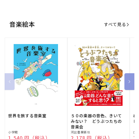
世界を旅する音楽室
５０の楽器の音色、きいて
ね
みない？ どうぶつたちの
し
音楽会
販
小学館
販
河出書房新社
販
ひ
通常価格
1,540 円（税込）
通常価格
2,178 円（税込）
通
1
売
売
売
元:
元:
元:
おすすめ特集
すべて見る
大人向けピアノ教本特集
人気プレイヤーによるスペシャル
演奏動画も