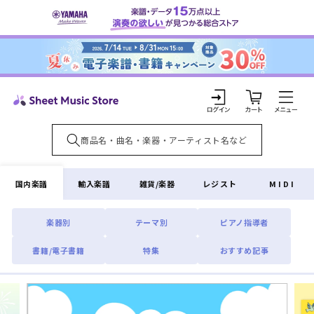
コンテ
ンツに
進む
カ
ー
ト
ロ
グ
イ
国内楽譜
輸入楽譜
雑貨/楽器
レジスト
MIDI
ン
楽器別
テーマ別
ピアノ指導者
書籍/電子書籍
特集
おすすめ記事