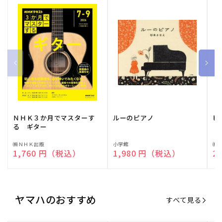
ＮＨＫ３か月でマスターす
ルーのピアノ
ピ
る ギター
販
㈱ＮＨＫ出版
販
小学館
販
㈱
通常価格
1,760 円（税込）
通常価格
1,980 円（税込）
通
2
売
売
売
元:
元:
元:
ヤマハのおすすめ
すべて見る