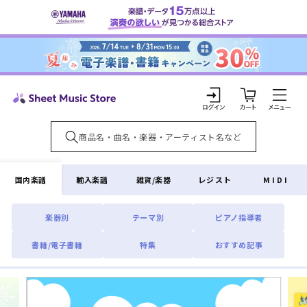
コンテ
ンツに
進む
カ
ー
ト
ロ
グ
イ
国内楽譜
輸入楽譜
雑貨/楽器
レジスト
MIDI
ン
楽器別
テーマ別
ピアノ指導者
書籍/電子書籍
特集
おすすめ記事