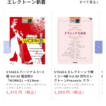
エレクトーン新着
すべて見る
STAGEA パーソナル 5～3
STAGEA エレクトーンで弾
S
級 Vol.62 窪田宏4
く 5～4級 Vol.88 月刊エレ
級
『WORKS1 ～02 New
クトーンPresents クラシ
ク
edition～』
ック名曲集
販
ヤマハミュージックエンタテインメ
販
ヤマハミュージックエンタテインメ
販
ヤ
ントホールディングス
ントホールディングス
ン
売
売
売
通常価格
2,970 円（税込）
通常価格
3,080 円（税込）
通
2
元:
元:
元: