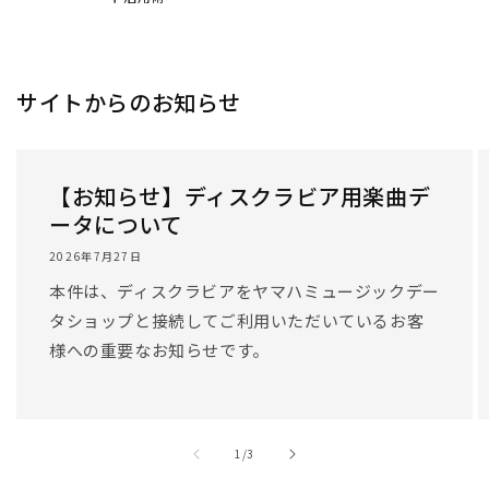
/
1
/
3