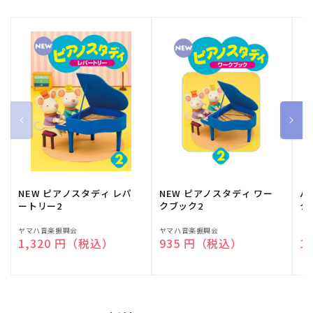
NEW ピアノスタディ レパ
NEW ピアノスタディ ワー
バ
ートリー2
クブック2
ク
販
ヤマハ音楽振興会
販
ヤマハ音楽振興会
販
（
通常価格
1,320 円（税込）
通常価格
935 円（税込）
通
1
売
売
売
元:
元:
元: