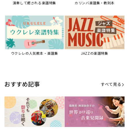
【第21回公開】なぜ人々は祭りを
【第16回公開】ヨーロッパを拠点
必要とするのか？祭りの今を見つ
に世界を駆けまわる阿部加奈子の
める現地ルポ
今に迫る
「できた！」があふれる！『生徒
“悪魔のヴァイオリニスト”の素顔
が変わる！新しいソルフェージュ
とは？『漫画 パガニーニ』ミニラ
指導の教科書』
イブ＆トークレポート