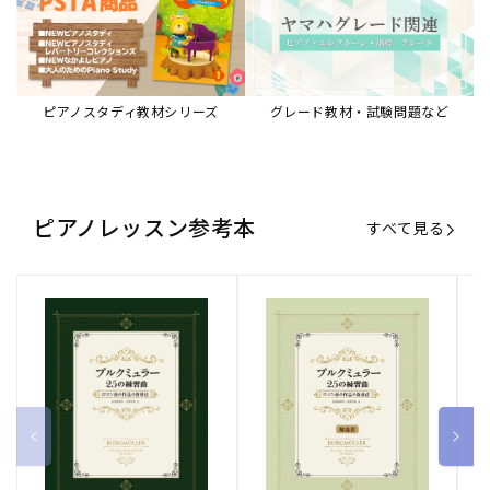
ブルクミュラー25の練習曲
ブルクミュラー25の練習曲
ピ
ロマン派の作品の指導法
ロマン派の作品の指導法
ス
【解説書】
～
販
ヤマハミュージックエンタテインメ
販
ヤマハミュージックエンタテインメ
販
ヤ
ントホールディングス
ントホールディングス
ン
売
売
売
通常価格
1,870 円（税込）
通常価格
1,540 円（税込）
通
2
元:
元:
元:
Sheet Music Store
書籍/電子書籍 特集
すべて見る