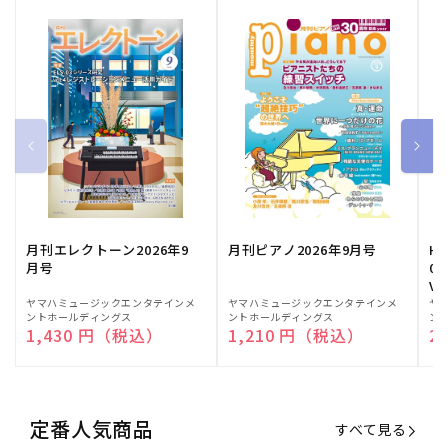
月刊エレクトーン2026年9
月刊ピアノ2026年9月号
HE
月号
03
Vo
販
ヤマハミュージックエンタテインメ
販
ヤマハミュージックエンタテインメ
販
ヤ
ントホールディングス
ントホールディングス
ン
売
売
売
通常価格
1,430 円（税込）
通常価格
1,210 円（税込）
通
2
元:
元:
元:
定番人気商品
すべて見る