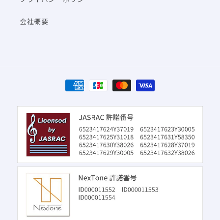
会社概要
決
済
方
法