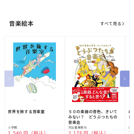
世界を旅する音楽室
５０の楽器の音色、きいて
ね
みない？ どうぶつたちの
し
音楽会
販
小学館
販
河出書房新社
販
ひ
通常価格
1,540 円（税込）
通常価格
2,178 円（税込）
通
1
売
売
売
元:
元:
元:
おすすめ特集
すべて見る
大人向けピアノ教本特集
人気プレイヤーによるスペシャル
演奏動画も