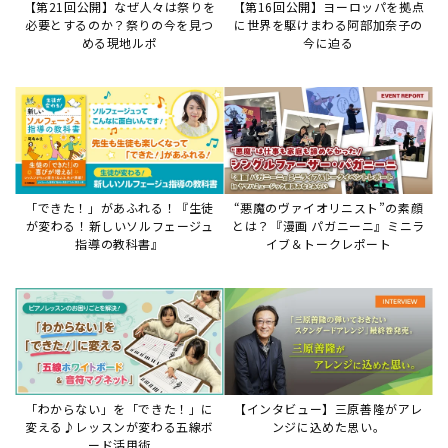
「わからない」を「できた！」に
【インタビュー】三原善隆がアレ
変える♪レッスンが変わる五線ボ
ンジに込めた思い。
ード活用術
サイトからのお知らせ
【お知らせ】ディスクラビア用楽曲デ
ータについて
2026年7月27日
本件は、ディスクラビアをヤマハミュージックデー
タショップと接続してご利用いただいているお客
様への重要なお知らせです。