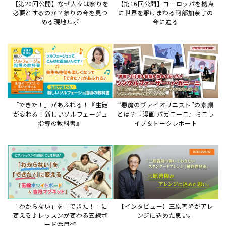
「わからない」を「できた！」に
【インタビュー】三原善隆がアレ
変える♪レッスンが変わる五線ボ
ンジに込めた思い。
ード活用術
サイトからのお知らせ
【お知らせ】ディスクラビア用楽曲デ
ータについて
2026年7月27日
本件は、ディスクラビアをヤマハミュージックデー
タショップと接続してご利用いただいているお客
様への重要なお知らせです。