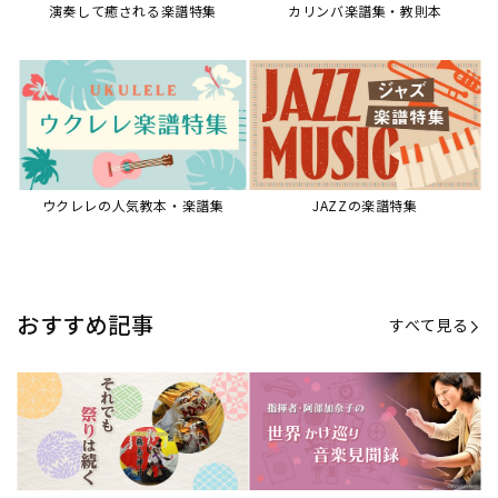
【第20回公開】なぜ人々は祭りを
【第16回公開】ヨーロッパを拠点
必要とするのか？祭りの今を見つ
に世界を駆けまわる阿部加奈子の
める現地ルポ
今に迫る
「できた！」があふれる！『生徒
“悪魔のヴァイオリニスト”の素顔
が変わる！新しいソルフェージュ
とは？『漫画 パガニーニ』ミニラ
指導の教科書』
イブ＆トークレポート