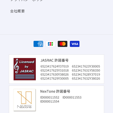
会社概要
決
済
方
法