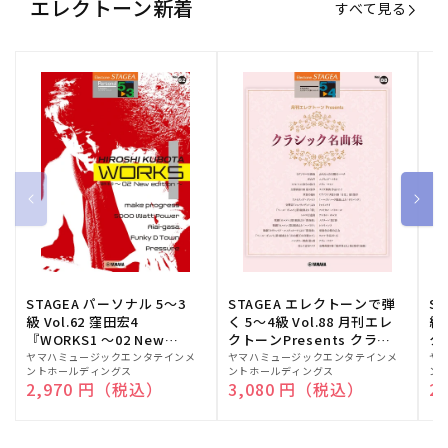
エレクトーン新着
すべて見る
STAGEA パーソナル 5～3
STAGEA エレクトーンで弾
S
級 Vol.62 窪田宏4
く 5～4級 Vol.88 月刊エレ
級
『WORKS1 ～02 New
クトーンPresents クラシ
ク
edition～』
ック名曲集
販
ヤマハミュージックエンタテインメ
販
ヤマハミュージックエンタテインメ
販
ヤ
ントホールディングス
ントホールディングス
ン
売
売
売
通常価格
2,970 円（税込）
通常価格
3,080 円（税込）
通
2
元:
元:
元: