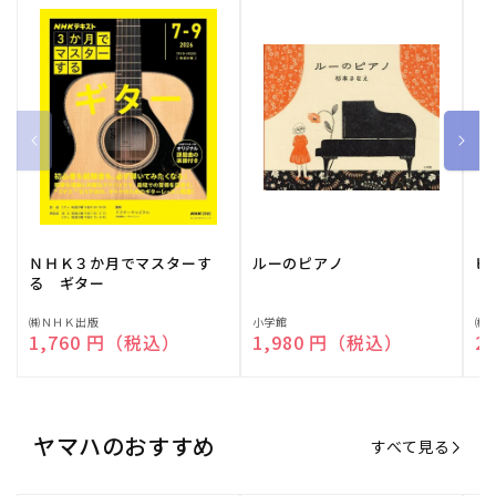
ＮＨＫ３か月でマスターす
ルーのピアノ
ピ
る ギター
販
㈱ＮＨＫ出版
販
小学館
販
㈱
通常価格
1,760 円（税込）
通常価格
1,980 円（税込）
通
2
売
売
売
元:
元:
元:
ヤマハのおすすめ
すべて見る