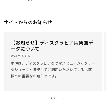
/
1
/
3