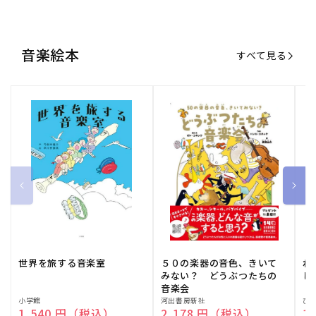
世界を旅する音楽室
５０の楽器の音色、きいて
ね
みない？ どうぶつたちの
し
音楽会
販
小学館
販
河出書房新社
販
ひ
通常価格
1,540 円（税込）
通常価格
2,178 円（税込）
通
1
売
売
売
元:
元:
元:
おすすめ特集
すべて見る
大人向けピアノ教本特集
人気プレイヤーによるスペシャル
演奏動画も