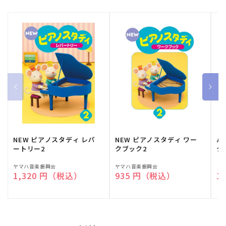
NEW ピアノスタディ レパ
NEW ピアノスタディ ワー
バ
ートリー2
クブック2
ク
販
ヤマハ音楽振興会
販
ヤマハ音楽振興会
販
（
通常価格
1,320 円（税込）
通常価格
935 円（税込）
通
1
売
売
売
元:
元:
元: