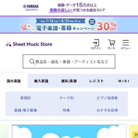
コンテ
ンツに
進む
カ
ー
ト
ロ
グ
イ
国内楽譜
輸入楽譜
雑貨/楽器
レジスト
MIDI
ン
楽器別
テーマ別
ピアノ指導者
書籍/電子書籍
特集
おすすめ記事