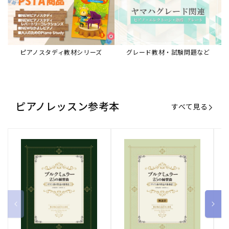
ブルクミュラー25の練習曲
ブルクミュラー25の練習曲
ピ
ロマン派の作品の指導法
ロマン派の作品の指導法
ス
【解説書】
～
販
ヤマハミュージックエンタテインメ
販
ヤマハミュージックエンタテインメ
販
ヤ
ントホールディングス
ントホールディングス
ン
売
売
売
通常価格
1,870 円（税込）
通常価格
1,540 円（税込）
通
2
元:
元:
元:
Sheet Music Store
書籍/電子書籍 特集
すべて見る