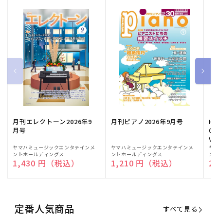
月刊エレクトーン2026年9
月刊ピアノ2026年9月号
HE
月号
03
Vo
販
ヤマハミュージックエンタテインメ
販
ヤマハミュージックエンタテインメ
販
ヤ
ントホールディングス
ントホールディングス
ン
売
売
売
通常価格
1,430 円（税込）
通常価格
1,210 円（税込）
通
2
元:
元:
元:
定番人気商品
すべて見る