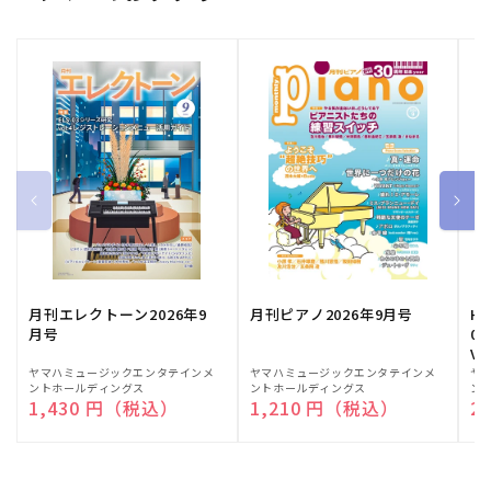
月刊エレクトーン2026年9
月刊ピアノ2026年9月号
HE
月号
03
Vo
販
ヤマハミュージックエンタテインメ
販
ヤマハミュージックエンタテインメ
販
ヤ
ントホールディングス
ントホールディングス
ン
売
売
売
通常価格
1,430 円（税込）
通常価格
1,210 円（税込）
通
2
元:
元:
元: