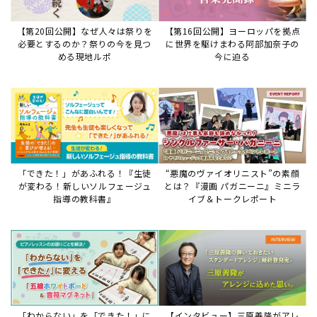
【第20回公開】なぜ人々は祭りを
【第16回公開】ヨーロッパを拠点
必要とするのか？祭りの今を見つ
に世界を駆けまわる阿部加奈子の
める現地ルポ
今に迫る
「できた！」があふれる！『生徒
“悪魔のヴァイオリニスト”の素顔
が変わる！新しいソルフェージュ
とは？『漫画 パガニーニ』ミニラ
指導の教科書』
イブ＆トークレポート
「わからない」を「できた！」に
【インタビュー】三原善隆がアレ