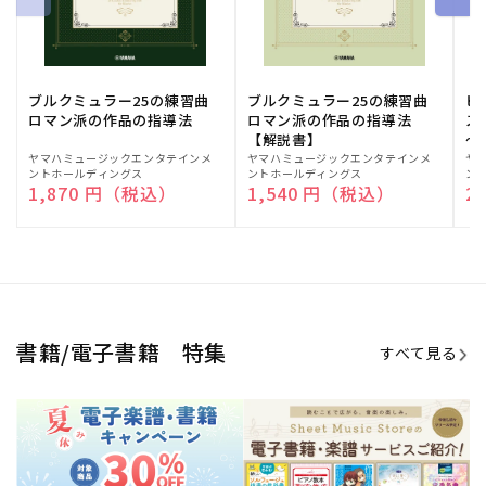
ブルクミュラー25の練習曲
ブルクミュラー25の練習曲
ピ
ロマン派の作品の指導法
ロマン派の作品の指導法
ス
【解説書】
～
販
ヤマハミュージックエンタテインメ
販
ヤマハミュージックエンタテインメ
販
ヤ
ントホールディングス
ントホールディングス
ン
売
売
売
通常価格
1,870 円（税込）
通常価格
1,540 円（税込）
通
2
元:
元:
元:
Sheet Music Store
書籍/電子書籍 特集
すべて見る