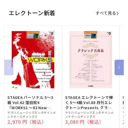
エレクトーン新着
すべて見る
STAGEA パーソナル 5～3
STAGEA エレクトーンで弾
S
級 Vol.62 窪田宏4
く 5～4級 Vol.88 月刊エレ
級
『WORKS1 ～02 New
クトーンPresents クラシ
ク
edition～』
ック名曲集
販
ヤマハミュージックエンタテインメ
販
ヤマハミュージックエンタテインメ
販
ヤ
ントホールディングス
ントホールディングス
ン
売
売
売
通常価格
2,970 円（税込）
通常価格
3,080 円（税込）
通
2
元:
元:
元: