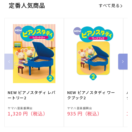
定番人気商品
すべて見る
NEW ピアノスタディ レパ
NEW ピアノスタディ ワー
バ
ートリー2
クブック2
ク
販
ヤマハ音楽振興会
販
ヤマハ音楽振興会
販
（
通常価格
1,320 円（税込）
通常価格
935 円（税込）
通
1
売
売
売
元:
元:
元: