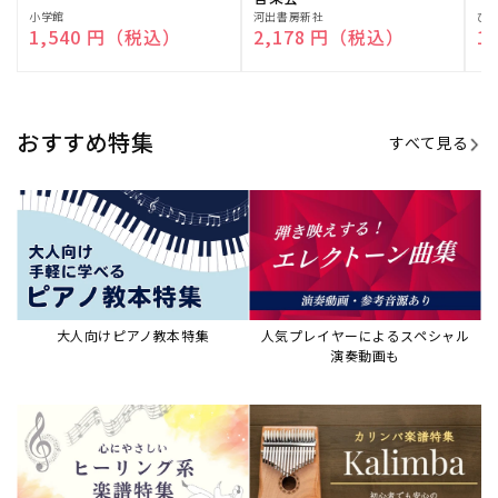
販
小学館
販
河出書房新社
販
ひ
通常価格
1,540 円（税込）
通常価格
2,178 円（税込）
通
1
売
売
売
元:
元:
元:
おすすめ特集
すべて見る
大人向けピアノ教本特集
人気プレイヤーによるスペシャル
演奏動画も