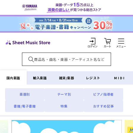
コンテ
ンツに
進む
カ
ー
ト
ロ
グ
イ
国内楽譜
輸入楽譜
雑貨/楽器
レジスト
MIDI
ン
楽器別
テーマ別
ピアノ指導者
書籍/電子書籍
特集
おすすめ記事