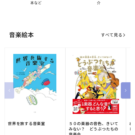
本など
介
音楽絵本
すべて見る
世界を旅する音楽室
５０の楽器の音色、きいて
ね
みない？ どうぶつたちの
し
音楽会