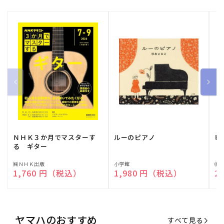
ＮＨＫ３か月でマスターす
ルーのピアノ
ピ
る ギター
販
㈱ＮＨＫ出版
販
小学館
販
㈱
通常価格
1,760 円（税込）
通常価格
1,980 円（税込）
通
2
売
売
売
元:
元:
元:
ヤマハのおすすめ
すべて見る