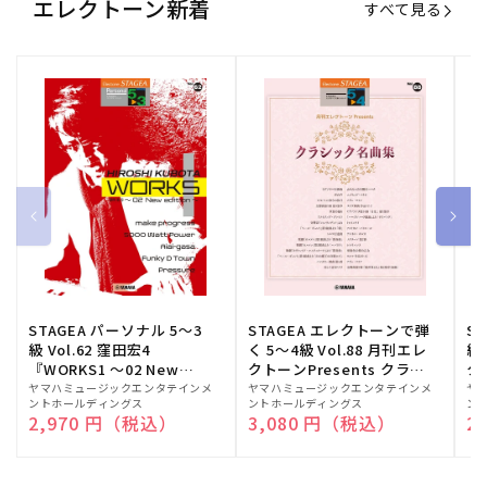
エレクトーン新着
すべて見る
STAGEA パーソナル 5～3
STAGEA エレクトーンで弾
S
級 Vol.62 窪田宏4
く 5～4級 Vol.88 月刊エレ
級
『WORKS1 ～02 New
クトーンPresents クラシ
ク
edition～』
ック名曲集
販
ヤマハミュージックエンタテインメ
販
ヤマハミュージックエンタテインメ
販
ヤ
ントホールディングス
ントホールディングス
ン
売
売
売
通常価格
2,970 円（税込）
通常価格
3,080 円（税込）
通
2
元:
元:
元: