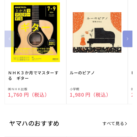
ＮＨＫ３か月でマスターす
ルーのピアノ
ピ
る ギター
販
㈱ＮＨＫ出版
販
小学館
販
㈱
通常価格
1,760 円（税込）
通常価格
1,980 円（税込）
通
2
売
売
売
元:
元:
元:
ヤマハのおすすめ
すべて見る