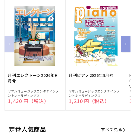
月刊エレクトーン2026年9
月刊ピアノ2026年9月号
HE
月号
03
Vo
販
ヤマハミュージックエンタテインメ
販
ヤマハミュージックエンタテインメ
販
ヤ
ントホールディングス
ントホールディングス
ン
売
売
売
通常価格
1,430 円（税込）
通常価格
1,210 円（税込）
通
2
元:
元:
元:
定番人気商品
すべて見る