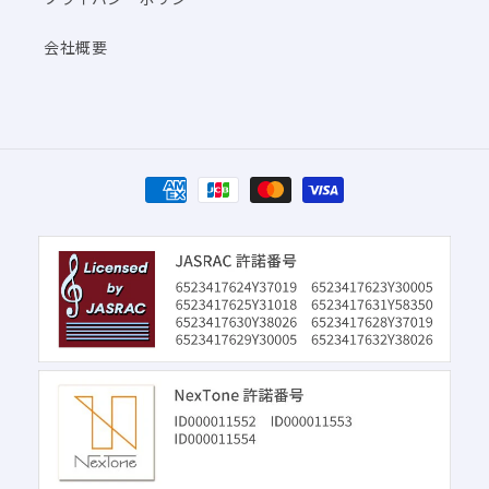
会社概要
決
済
方
法