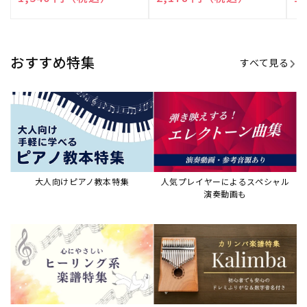
売
売
売
元:
元:
元:
おすすめ特集
すべて見る
大人向けピアノ教本特集
人気プレイヤーによるスペシャル
演奏動画も