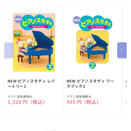
NEW ピアノスタディ レパ
NEW ピアノスタディ ワー
バ
ートリー2
クブック2
ク
販
ヤマハ音楽振興会
販
ヤマハ音楽振興会
販
（
通常価格
1,320 円（税込）
通常価格
935 円（税込）
通
1
売
売
売
元:
元:
元: