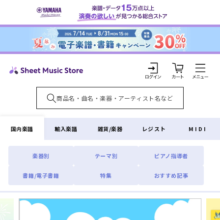
コンテ
ンツに
進む
カ
ー
ト
ロ
グ
イ
国内楽譜
輸入楽譜
雑貨/楽器
レジスト
MIDI
ン
楽器別
テーマ別
ピアノ指導者
書籍/電子書籍
特集
おすすめ記事