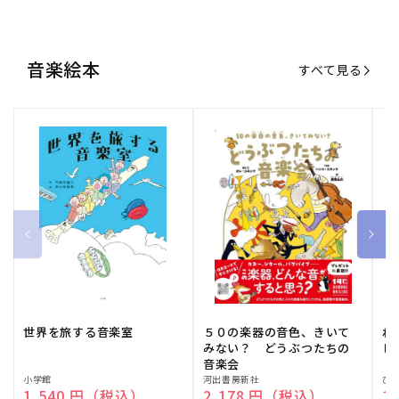
音楽絵本
すべて見る
世界を旅する音楽室
５０の楽器の音色、きいて
ね
みない？ どうぶつたちの
し
音楽会
販
小学館
販
河出書房新社
販
ひ
通常価格
1,540 円（税込）
通常価格
2,178 円（税込）
通
1