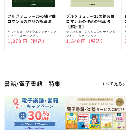
ブルクミュラー25の練習曲
ブルクミュラー25の練習曲
ピ
ロマン派の作品の指導法
ロマン派の作品の指導法
ス
【解説書】
～
販
ヤマハミュージックエンタテインメ
販
ヤマハミュージックエンタテインメ
販
ヤ
ントホールディングス
ントホールディングス
ン
売
売
売
通常価格
1,870 円（税込）
通常価格
1,540 円（税込）
通
2
元:
元:
元:
Sheet Music Store
書籍/電子書籍 特集
すべて見る