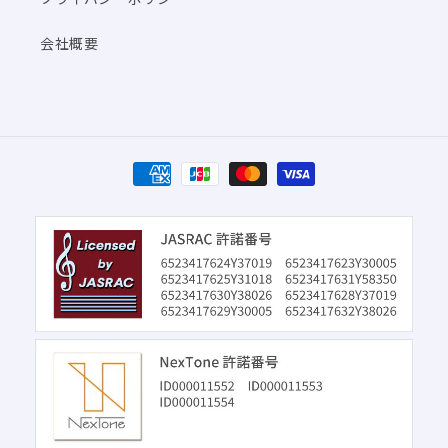
会社概要
決
済
方
法