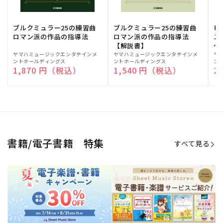
ブルクミュラー25の練習曲
ブルクミュラー25の練習曲
ピ
ロマン派の作品の指導法
ロマン派の作品の指導法
ス
【解説書】
～
販
ヤマハミュージックエンタテインメ
販
ヤマハミュージックエンタテインメ
販
ヤ
ントホールディングス
ントホールディングス
ン
売
売
売
通常価格
1,870 円（税込）
通常価格
1,540 円（税込）
通
2
元:
元:
元:
Sheet Music Store
書籍/電子書籍 特集
すべて見る