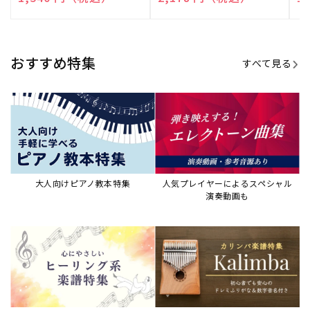
売
売
売
元:
元:
元:
おすすめ特集
すべて見る
大人向けピアノ教本特集
人気プレイヤーによるスペシャル
演奏動画も