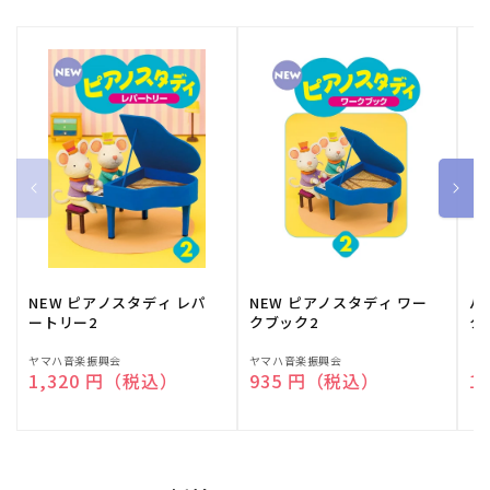
NEW ピアノスタディ レパ
NEW ピアノスタディ ワー
バ
ートリー2
クブック2
ク
販
ヤマハ音楽振興会
販
ヤマハ音楽振興会
販
（
通常価格
1,320 円（税込）
通常価格
935 円（税込）
通
1
売
売
売
元:
元:
元: