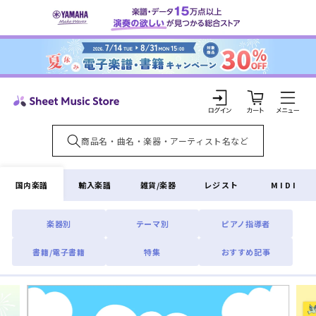
コンテ
ンツに
進む
カ
ー
ト
ロ
グ
イ
国内楽譜
輸入楽譜
雑貨/楽器
レジスト
MIDI
ン
楽器別
テーマ別
ピアノ指導者
書籍/電子書籍
特集
おすすめ記事