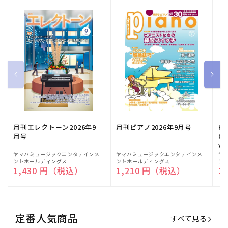
月刊エレクトーン2026年9
月刊ピアノ2026年9月号
HE
月号
03
Vo
販
ヤマハミュージックエンタテインメ
販
ヤマハミュージックエンタテインメ
販
ヤ
ントホールディングス
ントホールディングス
ン
売
売
売
通常価格
1,430 円（税込）
通常価格
1,210 円（税込）
通
2
元:
元:
元:
定番人気商品
すべて見る