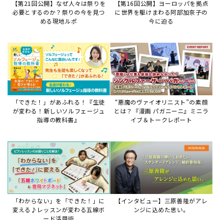
【第21回公開】なぜ人々は祭りを
【第16回公開】ヨーロッパを拠点
必要とするのか？祭りの今を見つ
に世界を駆けまわる阿部加奈子の
める現地ルポ
今に迫る
「できた！」があふれる！『生徒
“悪魔のヴァイオリニスト”の素顔
が変わる！新しいソルフェージュ
とは？『漫画 パガニーニ』ミニラ
指導の教科書』
イブ＆トークレポート
「わからない」を「できた！」に
【インタビュー】三原善隆がアレ
変える♪レッスンが変わる五線ボ
ンジに込めた思い。
ード活用術