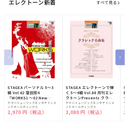
エレクトーン新着
すべて見る
STAGEA パーソナル 5～3
STAGEA エレクトーンで弾
S
級 Vol.62 窪田宏4
く 5～4級 Vol.88 月刊エレ
級
『WORKS1 ～02 New
クトーンPresents クラシ
ク
edition～』
ック名曲集
販
ヤマハミュージックエンタテインメ
販
ヤマハミュージックエンタテインメ
販
ヤ
ントホールディングス
ントホールディングス
ン
売
売
売
通常価格
2,970 円（税込）
通常価格
3,080 円（税込）
通
2
元:
元:
元: