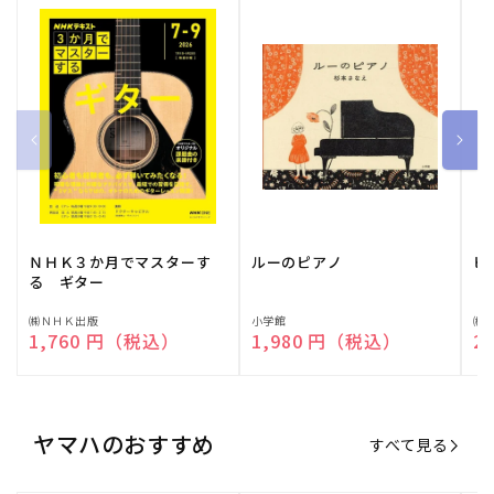
ＮＨＫ３か月でマスターす
ルーのピアノ
ピ
る ギター
販
㈱ＮＨＫ出版
販
小学館
販
㈱
通常価格
1,760 円（税込）
通常価格
1,980 円（税込）
通
2
売
売
売
元:
元:
元:
ヤマハのおすすめ
すべて見る