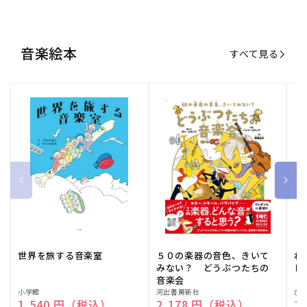
音楽絵本
すべて見る
世界を旅する音楽室
５０の楽器の音色、きいて
ね
みない？ どうぶつたちの
し
音楽会
販
小学館
販
河出書房新社
販
ひ
通常価格
1,540 円（税込）
通常価格
2,178 円（税込）
通
1