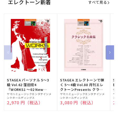
エレクトーン新着
すべて見る
STAGEA パーソナル 5～3
STAGEA エレクトーンで弾
S
級 Vol.62 窪田宏4
く 5～4級 Vol.88 月刊エレ
級
『WORKS1 ～02 New
クトーンPresents クラシ
ク
edition～』
ック名曲集
販
ヤマハミュージックエンタテインメ
販
ヤマハミュージックエンタテインメ
販
ヤ
ントホールディングス
ントホールディングス
ン
売
売
売
通常価格
2,970 円（税込）
通常価格
3,080 円（税込）
通
2
元:
元:
元: