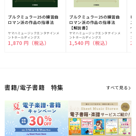
ブルクミュラー25の練習曲
ブルクミュラー25の練習曲
ピ
ロマン派の作品の指導法
ロマン派の作品の指導法
ス
【解説書】
～
販
ヤマハミュージックエンタテインメ
販
ヤマハミュージックエンタテインメ
販
ヤ
ントホールディングス
ントホールディングス
ン
売
売
売
通常価格
1,870 円（税込）
通常価格
1,540 円（税込）
通
2
元:
元:
元:
Sheet Music Store
書籍/電子書籍 特集
すべて見る