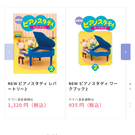
NEW ピアノスタディ レパ
NEW ピアノスタディ ワー
バ
ートリー2
クブック2
ク
販
ヤマハ音楽振興会
販
ヤマハ音楽振興会
販
（
通常価格
1,320 円（税込）
通常価格
935 円（税込）
通
1
売
売
売
元:
元:
元: