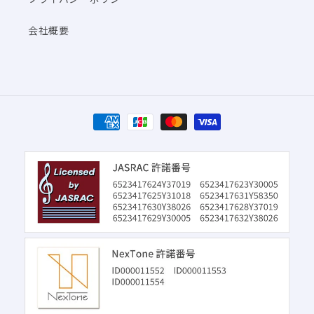
会社概要
決
済
方
法