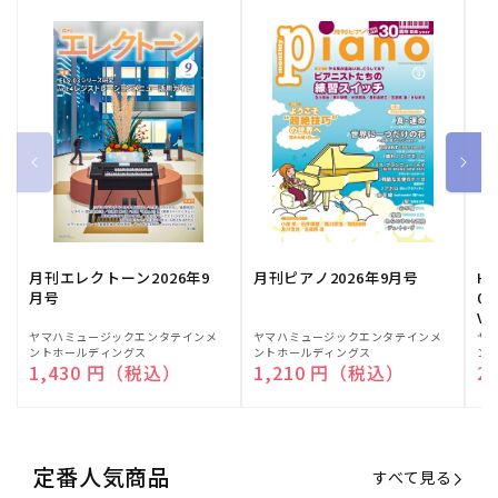
月刊エレクトーン2026年9
月刊ピアノ2026年9月号
HE
月号
03
Vo
販
ヤマハミュージックエンタテインメ
販
ヤマハミュージックエンタテインメ
販
ヤ
ントホールディングス
ントホールディングス
ン
売
売
売
通常価格
1,430 円（税込）
通常価格
1,210 円（税込）
通
2
元:
元:
元:
定番人気商品
すべて見る