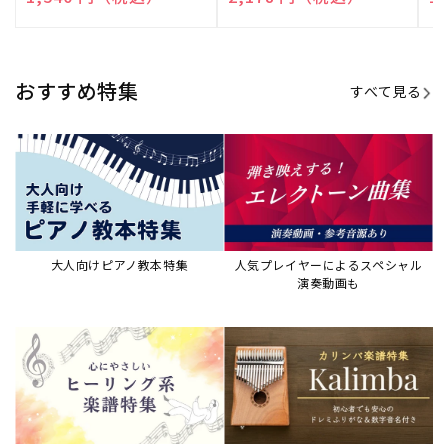
売
売
売
元:
元:
元:
おすすめ特集
すべて見る
大人向けピアノ教本特集
人気プレイヤーによるスペシャル
演奏動画も