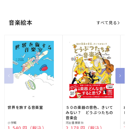
音楽絵本
すべて見る
世界を旅する音楽室
５０の楽器の音色、きいて
ね
みない？ どうぶつたちの
し
音楽会
販
小学館
販
河出書房新社
販
ひ
通常価格
1,540 円（税込）
通常価格
2,178 円（税込）
通
1