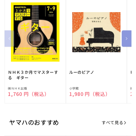
ＮＨＫ３か月でマスターす
ルーのピアノ
ピ
る ギター
販
㈱ＮＨＫ出版
販
小学館
販
㈱
通常価格
1,760 円（税込）
通常価格
1,980 円（税込）
通
2
売
売
売
元:
元:
元:
ヤマハのおすすめ
すべて見る