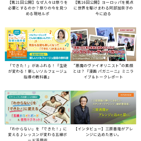
【第21回公開】なぜ人々は祭りを
【第16回公開】ヨーロッパを拠点
必要とするのか？祭りの今を見つ
に世界を駆けまわる阿部加奈子の
める現地ルポ
今に迫る
「できた！」があふれる！『生徒
“悪魔のヴァイオリニスト”の素顔
が変わる！新しいソルフェージュ
とは？『漫画 パガニーニ』ミニラ
指導の教科書』
イブ＆トークレポート
「わからない」を「できた！」に
【インタビュー】三原善隆がアレ
変える♪レッスンが変わる五線ボ
ンジに込めた思い。
ード活用術