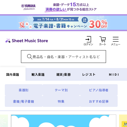
コンテ
ンツに
進む
カ
ー
ト
ロ
グ
イ
国内楽譜
輸入楽譜
雑貨/楽器
レジスト
MIDI
ン
楽器別
テーマ別
ピアノ指導者
書籍/電子書籍
特集
おすすめ記事