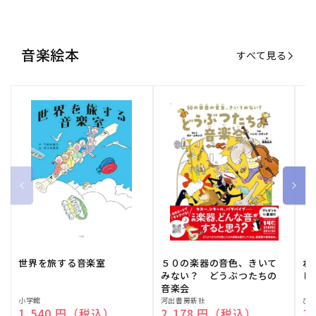
音楽絵本
すべて見る
世界を旅する音楽室
５０の楽器の音色、きいて
ね
みない？ どうぶつたちの
し
音楽会
販
小学館
販
河出書房新社
販
ひ
通常価格
1,540 円（税込）
通常価格
2,178 円（税込）
通
1