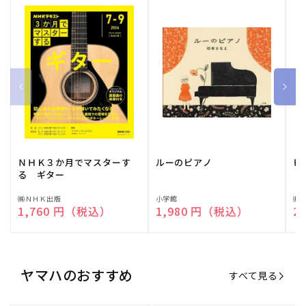
ＮＨＫ３か月でマスターす
ルーのピアノ
ピ
る ギター
販
㈱ＮＨＫ出版
販
小学館
販
㈱
通常価格
1,760 円（税込）
通常価格
1,980 円（税込）
通
2
売
売
売
元:
元:
元:
ヤマハのおすすめ
すべて見る