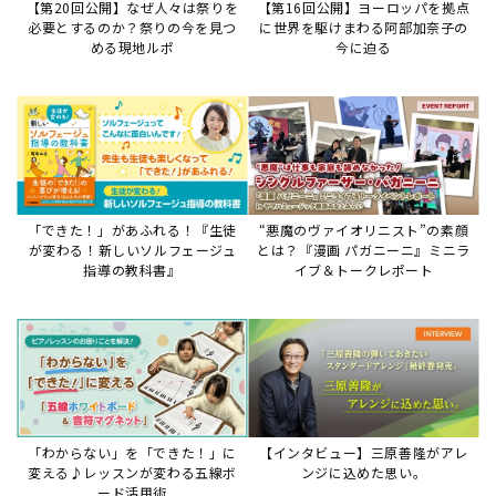
【第20回公開】なぜ人々は祭りを
【第16回公開】ヨーロッパを拠点
必要とするのか？祭りの今を見つ
に世界を駆けまわる阿部加奈子の
める現地ルポ
今に迫る
「できた！」があふれる！『生徒
“悪魔のヴァイオリニスト”の素顔
が変わる！新しいソルフェージュ
とは？『漫画 パガニーニ』ミニラ
指導の教科書』
イブ＆トークレポート
「わからない」を「できた！」に
【インタビュー】三原善隆がアレ
変える♪レッスンが変わる五線ボ
ンジに込めた思い。
ード活用術