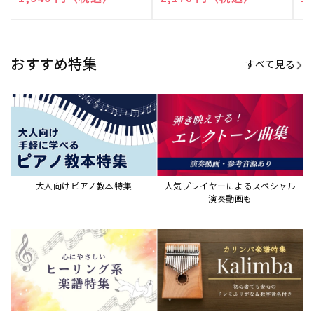
売
売
売
元:
元:
元:
おすすめ特集
すべて見る
大人向けピアノ教本特集
人気プレイヤーによるスペシャル
演奏動画も