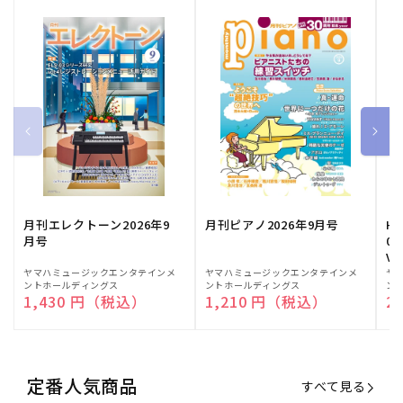
月刊エレクトーン2026年9
月刊ピアノ2026年9月号
HE
月号
03
Vo
販
ヤマハミュージックエンタテインメ
販
ヤマハミュージックエンタテインメ
販
ヤ
ントホールディングス
ントホールディングス
ン
売
売
売
通常価格
1,430 円（税込）
通常価格
1,210 円（税込）
通
2
元:
元:
元:
定番人気商品
すべて見る