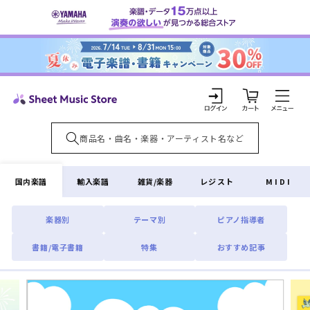
コンテ
ンツに
進む
カ
ー
ト
ロ
グ
イ
国内楽譜
輸入楽譜
雑貨/楽器
レジスト
MIDI
ン
楽器別
テーマ別
ピアノ指導者
書籍/電子書籍
特集
おすすめ記事