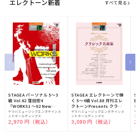
エレクトーン新着
すべて見る
STAGEA パーソナル 5～3
STAGEA エレクトーンで弾
S
級 Vol.62 窪田宏4
く 5～4級 Vol.88 月刊エレ
級
『WORKS1 ～02 New
クトーンPresents クラシ
ク
edition～』
ック名曲集
販
ヤマハミュージックエンタテインメ
販
ヤマハミュージックエンタテインメ
販
ヤ
ントホールディングス
ントホールディングス
ン
売
売
売
通常価格
2,970 円（税込）
通常価格
3,080 円（税込）
通
2
元:
元:
元: