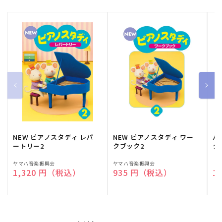
NEW ピアノスタディ レパ
NEW ピアノスタディ ワー
バ
ートリー2
クブック2
ク
販
ヤマハ音楽振興会
販
ヤマハ音楽振興会
販
（
通常価格
1,320 円（税込）
通常価格
935 円（税込）
通
1
売
売
売
元:
元:
元: