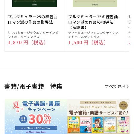
ブルクミュラー25の練習曲
ブルクミュラー25の練習曲
ピ
ロマン派の作品の指導法
ロマン派の作品の指導法
ス
【解説書】
～
販
ヤマハミュージックエンタテインメ
販
ヤマハミュージックエンタテインメ
販
ヤ
ントホールディングス
ントホールディングス
ン
売
売
売
通常価格
1,870 円（税込）
通常価格
1,540 円（税込）
通
2
元:
元:
元:
Sheet Music Store
書籍/電子書籍 特集
すべて見る