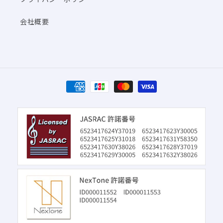
会社概要
決
済
方
法