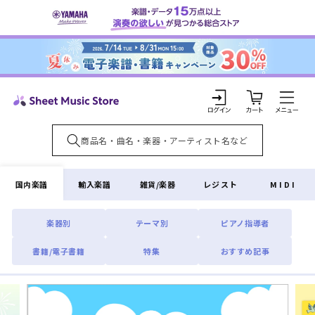
コンテ
ンツに
進む
カ
ー
ト
ロ
グ
イ
国内楽譜
輸入楽譜
雑貨/楽器
レジスト
MIDI
ン
楽器別
テーマ別
ピアノ指導者
書籍/電子書籍
特集
おすすめ記事