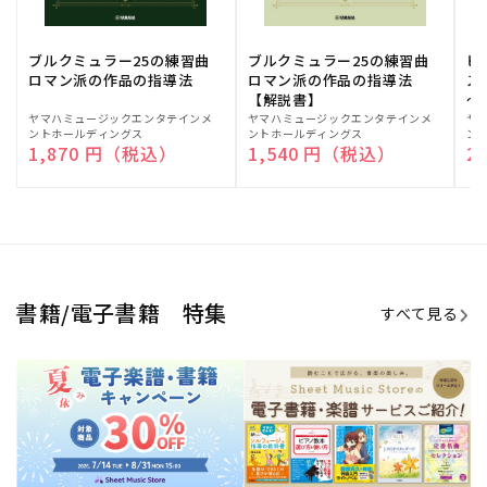
ブルクミュラー25の練習曲
ブルクミュラー25の練習曲
ピ
ロマン派の作品の指導法
ロマン派の作品の指導法
ス
【解説書】
～
販
ヤマハミュージックエンタテインメ
販
ヤマハミュージックエンタテインメ
販
ヤ
ントホールディングス
ントホールディングス
ン
売
売
売
通常価格
1,870 円（税込）
通常価格
1,540 円（税込）
通
2
元:
元:
元:
Sheet Music Store
書籍/電子書籍 特集
すべて見る