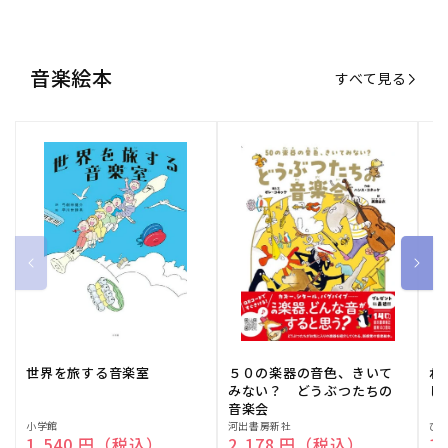
音楽絵本
すべて見る
世界を旅する音楽室
５０の楽器の音色、きいて
ね
みない？ どうぶつたちの
し
音楽会
販
小学館
販
河出書房新社
販
ひ
通常価格
1,540 円（税込）
通常価格
2,178 円（税込）
通
1