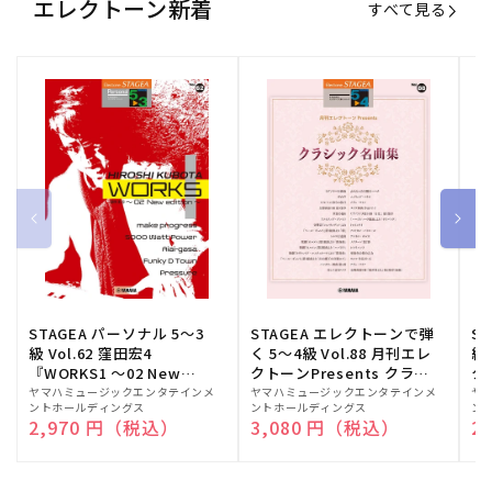
エレクトーン新着
すべて見る
STAGEA パーソナル 5～3
STAGEA エレクトーンで弾
S
級 Vol.62 窪田宏4
く 5～4級 Vol.88 月刊エレ
級
『WORKS1 ～02 New
クトーンPresents クラシ
ク
edition～』
ック名曲集
販
ヤマハミュージックエンタテインメ
販
ヤマハミュージックエンタテインメ
販
ヤ
ントホールディングス
ントホールディングス
ン
売
売
売
通常価格
2,970 円（税込）
通常価格
3,080 円（税込）
通
2
元:
元:
元: