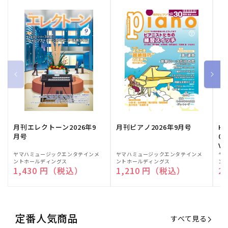
月刊エレクトーン2026年9
月刊ピアノ2026年9月号
HE
月号
03
Vo
販
ヤマハミュージックエンタテインメ
販
ヤマハミュージックエンタテインメ
販
ヤ
ントホールディングス
ントホールディングス
ン
売
売
売
通常価格
1,430 円（税込）
通常価格
1,210 円（税込）
通
2
元:
元:
元:
定番人気商品
すべて見る