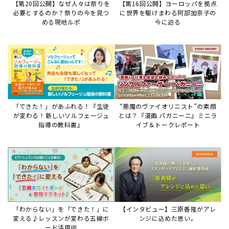
【第20回公開】なぜ人々は祭りを
【第16回公開】ヨーロッパを拠点
必要とするのか？祭りの今を見つ
に世界を駆けまわる阿部加奈子の
める現地ルポ
今に迫る
「できた！」があふれる！『生徒
“悪魔のヴァイオリニスト”の素顔
が変わる！新しいソルフェージュ
とは？『漫画 パガニーニ』ミニラ
指導の教科書』
イブ＆トークレポート
「わからない」を「できた！」に
【インタビュー】三原善隆がアレ
変える♪レッスンが変わる五線ボ
ンジに込めた思い。
ード活用術