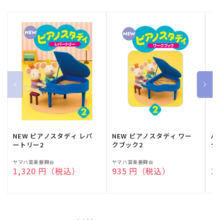
NEW ピアノスタディ レパ
NEW ピアノスタディ ワー
バ
ートリー2
クブック2
ク
販
ヤマハ音楽振興会
販
ヤマハ音楽振興会
販
（
通常価格
1,320 円（税込）
通常価格
935 円（税込）
通
1
売
売
売
元:
元:
元: