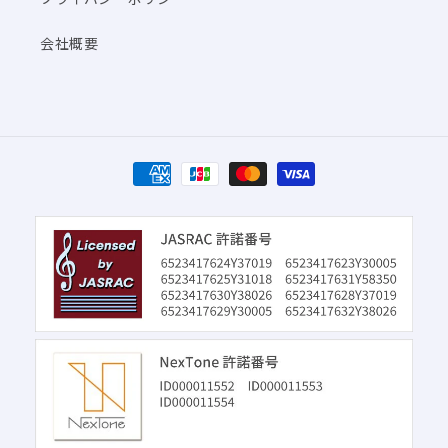
会社概要
決
済
方
法