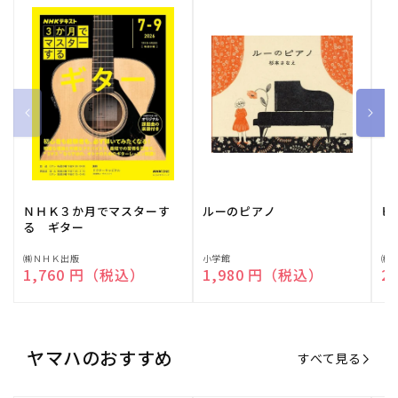
ＮＨＫ３か月でマスターす
ルーのピアノ
ピ
る ギター
販
㈱ＮＨＫ出版
販
小学館
販
㈱
通常価格
1,760 円（税込）
通常価格
1,980 円（税込）
通
2
売
売
売
元:
元:
元:
ヤマハのおすすめ
すべて見る