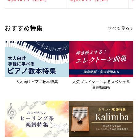
売
売
売
元:
元:
元:
おすすめ特集
すべて見る
大人向けピアノ教本特集
人気プレイヤーによるスペシャル
演奏動画も