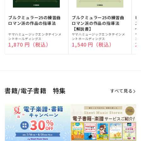
ブルクミュラー25の練習曲
ブルクミュラー25の練習曲
ピ
ロマン派の作品の指導法
ロマン派の作品の指導法
ス
【解説書】
～
販
ヤマハミュージックエンタテインメ
販
ヤマハミュージックエンタテインメ
販
ヤ
ントホールディングス
ントホールディングス
ン
売
売
売
通常価格
1,870 円（税込）
通常価格
1,540 円（税込）
通
2
元:
元:
元:
Sheet Music Store
書籍/電子書籍 特集
すべて見る