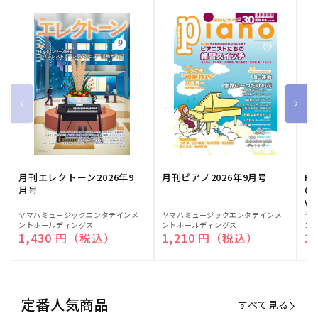
月刊エレクトーン2026年9
月刊ピアノ2026年9月号
HE
月号
03
Vo
販
ヤマハミュージックエンタテインメ
販
ヤマハミュージックエンタテインメ
販
ヤ
ントホールディングス
ントホールディングス
ン
売
売
売
通常価格
1,430 円（税込）
通常価格
1,210 円（税込）
通
2
元:
元:
元:
定番人気商品
すべて見る