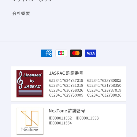
会社概要
決
済
方
法