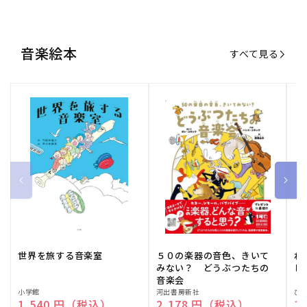
音楽絵本
すべて見る
世界を旅する音楽室
５０の楽器の音色、きいて
ね
みない？ どうぶつたちの
し
音楽会
販
小学館
販
河出書房新社
販
ひ
通常価格
1,540 円（税込）
通常価格
2,178 円（税込）
通
1