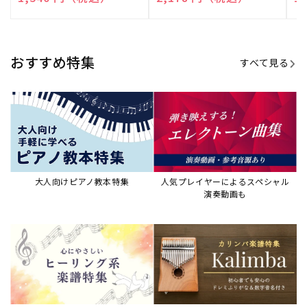
売
売
売
元:
元:
元:
おすすめ特集
すべて見る
大人向けピアノ教本特集
人気プレイヤーによるスペシャル
演奏動画も