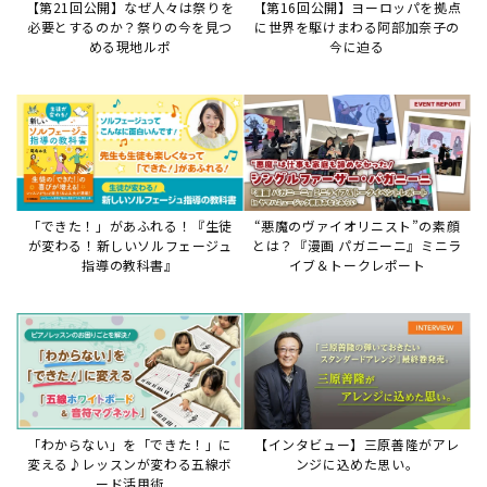
【第21回公開】なぜ人々は祭りを
【第16回公開】ヨーロッパを拠点
必要とするのか？祭りの今を見つ
に世界を駆けまわる阿部加奈子の
める現地ルポ
今に迫る
「できた！」があふれる！『生徒
“悪魔のヴァイオリニスト”の素顔
が変わる！新しいソルフェージュ
とは？『漫画 パガニーニ』ミニラ
指導の教科書』
イブ＆トークレポート
「わからない」を「できた！」に
【インタビュー】三原善隆がアレ
変える♪レッスンが変わる五線ボ
ンジに込めた思い。
ード活用術