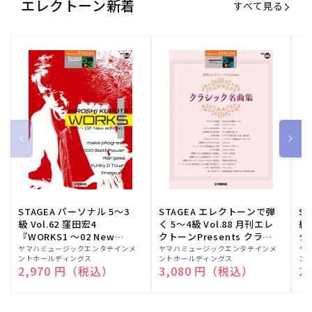
エレクトーン新着
すべて見る
STAGEA パーソナル 5～3
STAGEA エレクトーンで弾
S
級 Vol.62 窪田宏4
く 5～4級 Vol.88 月刊エレ
級
『WORKS1 ～02 New
クトーンPresents クラシ
ク
edition～』
ック名曲集
販
ヤマハミュージックエンタテインメ
販
ヤマハミュージックエンタテインメ
販
ヤ
ントホールディングス
ントホールディングス
ン
売
売
売
通常価格
2,970 円（税込）
通常価格
3,080 円（税込）
通
2
元:
元:
元: