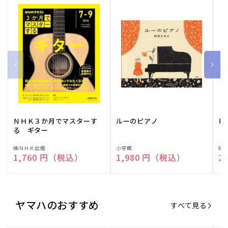
ＮＨＫ３か月でマスターす
ルーのピアノ
ピ
る ギター
販
㈱ＮＨＫ出版
販
小学館
販
㈱
通常価格
1,760 円（税込）
通常価格
1,980 円（税込）
通
2
売
売
売
元:
元:
元:
ヤマハのおすすめ
すべて見る