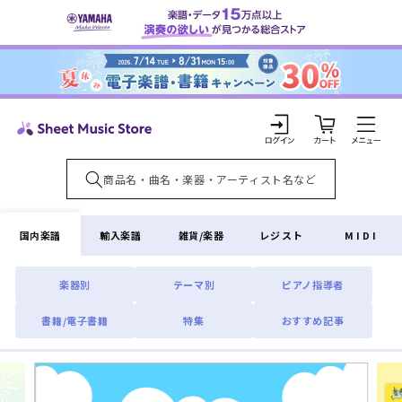
コンテ
ンツに
進む
カ
ー
ト
ロ
グ
イ
国内楽譜
輸入楽譜
雑貨/楽器
レジスト
MIDI
ン
楽器別
テーマ別
ピアノ指導者
書籍/電子書籍
特集
おすすめ記事