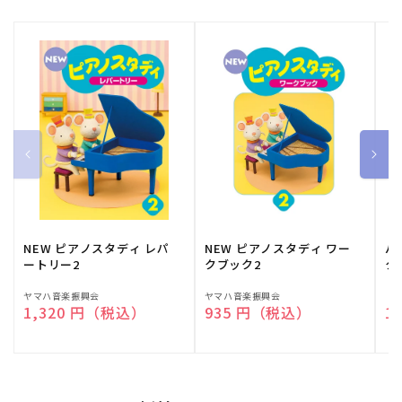
NEW ピアノスタディ レパ
NEW ピアノスタディ ワー
バ
ートリー2
クブック2
ク
販
ヤマハ音楽振興会
販
ヤマハ音楽振興会
販
（
通常価格
1,320 円（税込）
通常価格
935 円（税込）
通
1
売
売
売
元:
元:
元: