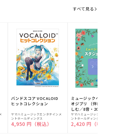
すべて見る
バンドスコア VOCALOID
ミュージックベルでスタジ
ヒットコレクション
オジブリ （伴奏音源と楽
しむ／8音・20音ベル対応
販
販
／ドレミふりがな付）
メ
ヤマハミュージックエンタテインメ
ヤマハミュージックエンタテインメ
ヤ
ントホールディングス
ントホールディングス
ン
売
売
通常価格
4,950 円（税込）
通常価格
2,420 円（税込）
元:
元:
元