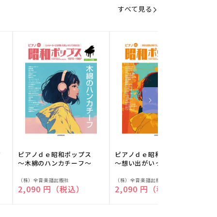
すべて見る
フ
ピアノｄｅ昭和ポップス
ピアノｄｅ昭和ポップス
～木綿のハンカチーフ～
～想い出がいっぱい～
販
販
（株）全音楽譜出版社
（株）全音楽譜出版社
（
通常価格
2,090 円（税込）
通常価格
2,090 円（税込）
売
売
元:
元:
元