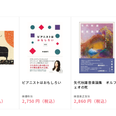
ピアニストはおもしろい
矢代秋雄音楽論集 オル
ェオの死
販
販
㈱春秋社
㈱音楽之友社
込）
通常価格
2,750 円（税込）
通常価格
2,860 円（税込）
売
売
元:
元: