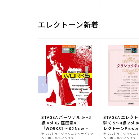
元:
元:
エレクトーン新着
STAGEA パーソナル 5～3
STAGEA エレク
級 Vol.62 窪田宏4
弾く 5～4級 Vol.
『WORKS1 ～02 New
レクトーンPresen
販
edition～』
販
シック名曲集
ヤマハミュージックエンタテインメ
ヤマハミュージックエ
ントホールディングス
ントホールディングス