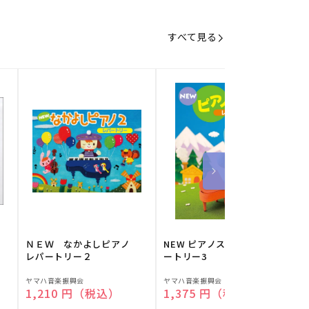
すべて見る
】
ＮＥＷ なかよしピアノ
NEW ピアノスタディ レパ
レパートリー２
ートリー3
販
販
ヤマハ音楽振興会
ヤマハ音楽振興会
O
通常価格
1,210 円（税込）
通常価格
1,375 円（税込）
売
売