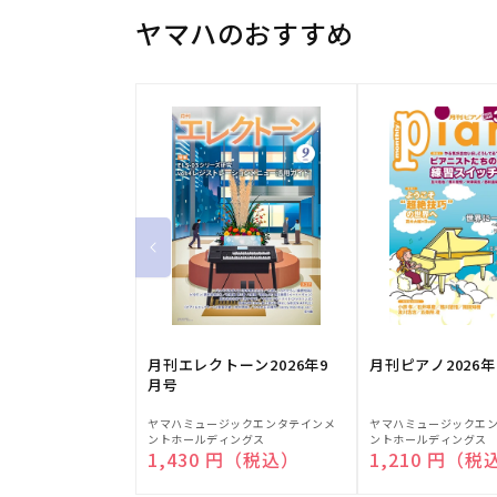
ヤマハのおすすめ
月刊エレクトーン2026年9
月刊ピアノ2026年
月号
販
販
ヤマハミュージックエンタテインメ
ヤマハミュージックエ
ントホールディングス
ントホールディングス
売
売
通常価格
1,430 円（税込）
通常価格
1,210 円（税
元:
元: