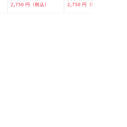
付)
付)
売
売
通常価格
2,750 円（税込）
通常価格
2,750 円（税込）
元:
元:
元
カテゴリ一覧