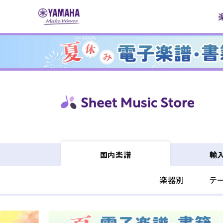
コンテ
ンツに
進む
輸
国内楽譜
楽器別
テ