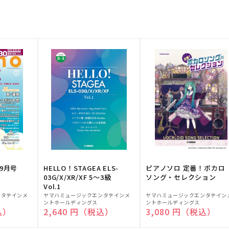
9月号
HELLO！STAGEA ELS-
ピアノソロ 定番！ボカロ
03G/X/XR/XF 5～3級
ソング・セレクション
Vol.1
販
販
ンタテインメ
ヤマハミュージックエンタテインメ
ヤマハミュージックエンタテイン
ントホールディングス
ントホールディングス
売
売
込）
通常価格
2,640 円（税込）
通常価格
3,080 円（税込）
元:
元: