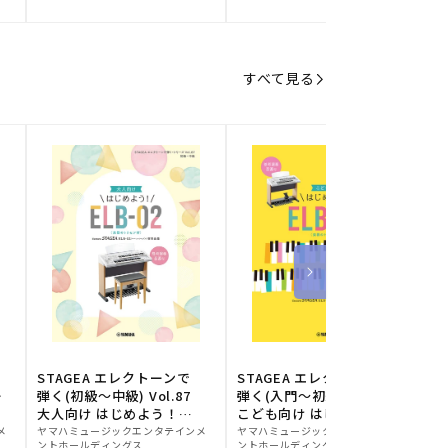
元:
元:
元
すべて見る
STAGEA エレクトーンで
STAGEA エレクトーンで
S
ー
弾く(初級～中級) Vol.87
弾く(入門～初級) Vol.86
級
大人向け はじめよう！
こども向け はじめよう！
販
ELB-02(楽器のトリセツ
販
ELB-02(楽器のトリセツ
メ
ヤマハミュージックエンタテインメ
ヤマハミュージックエンタテインメ
ヤ
ントホールディングス
ントホールディングス
ン