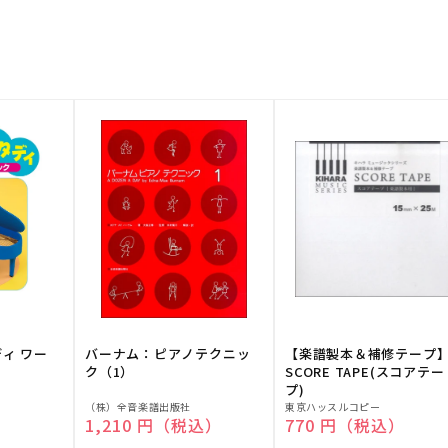
ディ ワー
バーナム：ピアノテクニッ
【楽譜製本＆補修テープ
ク（1）
SCORE TAPE(スコアテー
プ)
販
販
（株）全音楽譜出版社
東京ハッスルコピー
）
通常価格
1,210 円（税込）
通常価格
770 円（税込）
売
売