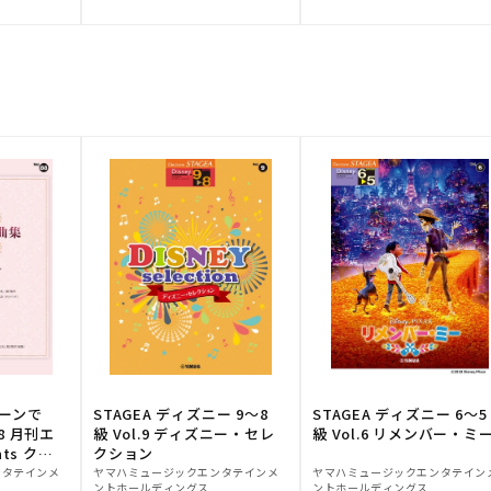
元:
元:
トーンで
STAGEA ディズニー 9～8
STAGEA ディズニー 6～5
88 月刊エ
級 Vol.9 ディズニー・セレ
級 Vol.6 リメンバー・ミ
ts クラ
クション
販
販
ンタテインメ
ヤマハミュージックエンタテインメ
ヤマハミュージックエンタテイン
ントホールディングス
ントホールディングス