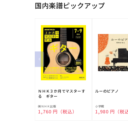
国内楽譜ピックアップ
ＮＨＫ３か月でマスターす
ルーのピアノ
る ギター
販
販
㈱ＮＨＫ出版
小学館
通常価格
1,760 円（税込）
通常価格
1,980 円（税
売
売
元:
元: