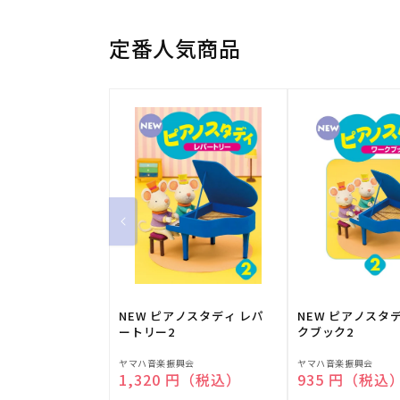
定番人気商品
NEW ピアノスタディ レパ
NEW ピアノスタ
ートリー2
クブック2
販
販
ヤマハ音楽振興会
ヤマハ音楽振興会
通常価格
1,320 円（税込）
通常価格
935 円（税込
売
売