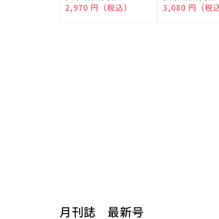
売
売
通常価格
2,970 円（税込）
通常価格
3,080 円（税
元:
元:
月刊誌 最新号
楽器から探す