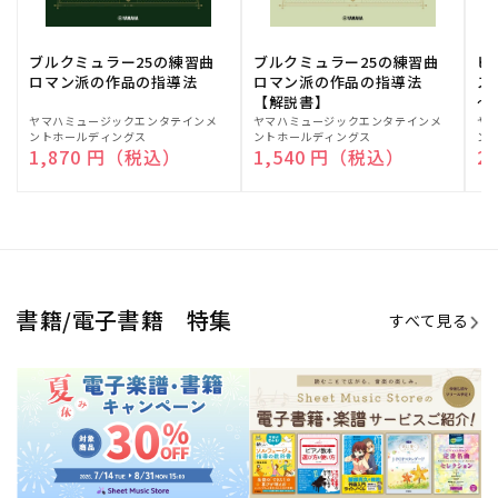
ブルクミュラー25の練習曲
ブルクミュラー25の練習曲
ピ
ロマン派の作品の指導法
ロマン派の作品の指導法
ス
【解説書】
～
販
ヤマハミュージックエンタテインメ
販
ヤマハミュージックエンタテインメ
販
ヤ
ントホールディングス
ントホールディングス
ン
売
売
売
通常価格
1,870 円（税込）
通常価格
1,540 円（税込）
通
2
元:
元:
元:
Sheet Music Store
書籍/電子書籍 特集
すべて見る