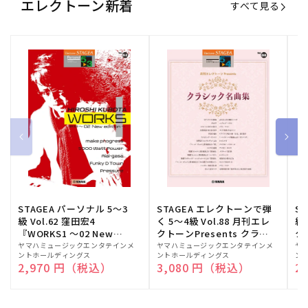
エレクトーン新着
すべて見る
STAGEA パーソナル 5～3
STAGEA エレクトーンで弾
S
級 Vol.62 窪田宏4
く 5～4級 Vol.88 月刊エレ
級
『WORKS1 ～02 New
クトーンPresents クラシ
ク
edition～』
ック名曲集
販
ヤマハミュージックエンタテインメ
販
ヤマハミュージックエンタテインメ
販
ヤ
ントホールディングス
ントホールディングス
ン
売
売
売
通常価格
2,970 円（税込）
通常価格
3,080 円（税込）
通
2
元:
元:
元: