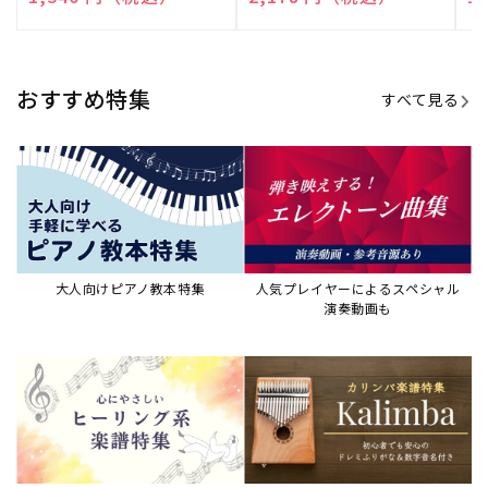
売
売
売
元:
元:
元:
おすすめ特集
すべて見る
大人向けピアノ教本特集
人気プレイヤーによるスペシャル
演奏動画も