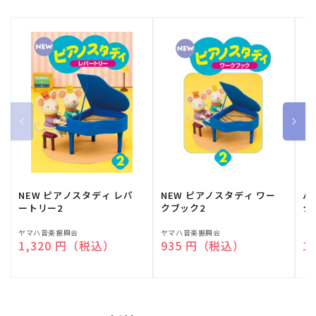
NEW ピアノスタディ レパ
NEW ピアノスタディ ワー
バ
ートリー2
クブック2
ク
販
ヤマハ音楽振興会
販
ヤマハ音楽振興会
販
（
通常価格
1,320 円（税込）
通常価格
935 円（税込）
通
1
売
売
売
元:
元:
元: