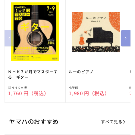
ＮＨＫ３か月でマスターす
ルーのピアノ
ピ
る ギター
販
㈱ＮＨＫ出版
販
小学館
販
㈱
通常価格
1,760 円（税込）
通常価格
1,980 円（税込）
通
2
売
売
売
元:
元:
元:
ヤマハのおすすめ
すべて見る