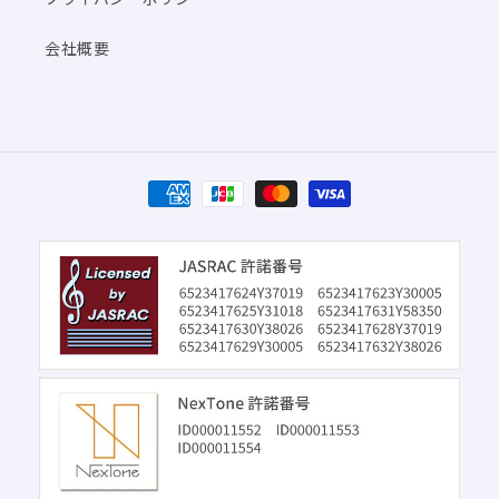
会社概要
決
済
方
法