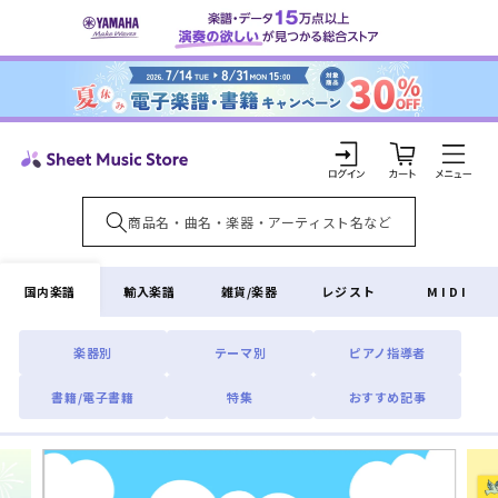
コンテ
ンツに
進む
カ
ー
ト
ロ
グ
イ
国内楽譜
輸入楽譜
雑貨/楽器
レジスト
MIDI
ン
楽器別
テーマ別
ピアノ指導者
書籍/電子書籍
特集
おすすめ記事