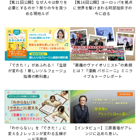
【第21回公開】なぜ人々は祭りを
【第16回公開】ヨーロッパを拠点
必要とするのか？祭りの今を見つ
に世界を駆けまわる阿部加奈子の
める現地ルポ
今に迫る
「できた！」があふれる！『生徒
“悪魔のヴァイオリニスト”の素顔
が変わる！新しいソルフェージュ
とは？『漫画 パガニーニ』ミニラ
指導の教科書』
イブ＆トークレポート
「わからない」を「できた！」に
【インタビュー】三原善隆がアレ
変える♪レッスンが変わる五線ボ
ンジに込めた思い。
ード活用術