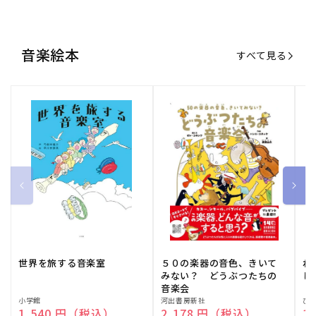
音楽絵本
すべて見る
世界を旅する音楽室
５０の楽器の音色、きいて
ね
みない？ どうぶつたちの
し
音楽会
販
小学館
販
河出書房新社
販
ひ
通常価格
1,540 円（税込）
通常価格
2,178 円（税込）
通
1