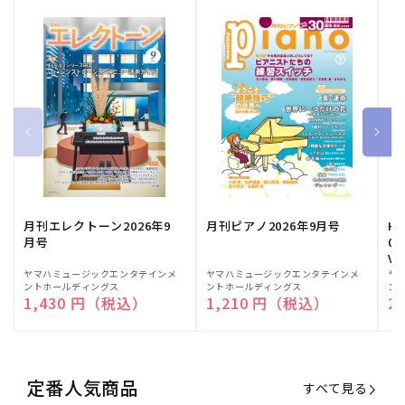
月刊エレクトーン2026年9
月刊ピアノ2026年9月号
HE
月号
03
Vo
販
ヤマハミュージックエンタテインメ
販
ヤマハミュージックエンタテインメ
販
ヤ
ントホールディングス
ントホールディングス
ン
売
売
売
通常価格
1,430 円（税込）
通常価格
1,210 円（税込）
通
2
元:
元:
元:
定番人気商品
すべて見る