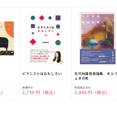
ピアニストはおもしろい
矢代秋雄音楽論集 オル
ェオの死
販
販
㈱春秋社
㈱音楽之友社
込）
通常価格
2,750 円（税込）
通常価格
2,860 円（税込）
売
売
元:
元: