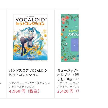
バンドスコア VOCALOID
ミュージックベルでスタジ
ヒットコレクション
オジブリ （伴奏音源と楽
しむ／8音・20音ベル対応
販
販
／ドレミふりがな付）
メ
ヤマハミュージックエンタテインメ
ヤマハミュージックエンタテインメ
ヤ
ントホールディングス
ントホールディングス
ン
売
売
通常価格
4,950 円（税込）
通常価格
2,420 円（税込）
元:
元:
元