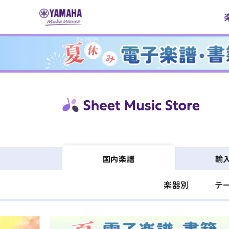
コンテ
ンツに
進む
輸
国内楽譜
楽器別
テ