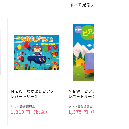
すべて見る
】
ＮＥＷ なかよしピアノ
ＮＥＷ ピアノスタディ
レパートリー２
レパートリー３
販
販
ヤマハ音楽振興会
ヤマハ音楽振興会
O
通常価格
1,210 円（税込）
通常価格
1,375 円（税込）
売
売
元:
元:
元