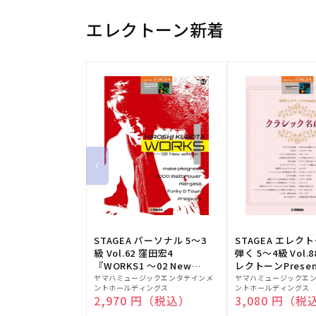
エレクトーン新着
STAGEA パーソナル 5～3
STAGEA エレク
級 Vol.62 窪田宏4
弾く 5～4級 Vol.
『WORKS1 ～02 New
レクトーンPresen
販
edition～』
販
シック名曲集
ヤマハミュージックエンタテインメ
ヤマハミュージックエ
ントホールディングス
ントホールディングス
売
売
通常価格
2,970 円（税込）
通常価格
3,080 円（税
元:
元: